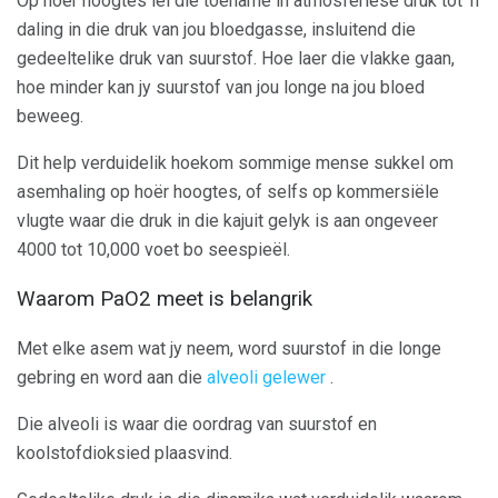
Op hoër hoogtes lei die toename in atmosferiese druk tot 'n
daling in die druk van jou bloedgasse, insluitend die
gedeeltelike druk van suurstof. Hoe laer die vlakke gaan,
hoe minder kan jy suurstof van jou longe na jou bloed
beweeg.
Dit help verduidelik hoekom sommige mense sukkel om
asemhaling op hoër hoogtes, of selfs op kommersiële
vlugte waar die druk in die kajuit gelyk is aan ongeveer
4000 tot 10,000 voet bo seespieël.
Waarom PaO2 meet is belangrik
Met elke asem wat jy neem, word suurstof in die longe
gebring en word aan die
alveoli gelewer
.
Die alveoli is waar die oordrag van suurstof en
koolstofdioksied plaasvind.