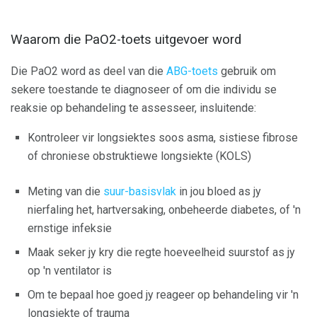
Waarom die PaO2-toets uitgevoer word
Die PaO2 word as deel van die
ABG-toets
gebruik om
sekere toestande te diagnoseer of om die individu se
reaksie op behandeling te assesseer, insluitende:
Kontroleer vir longsiektes soos asma, sistiese fibrose
of chroniese obstruktiewe longsiekte (KOLS)
Meting van die
suur-basisvlak
in jou bloed as jy
nierfaling het, hartversaking, onbeheerde diabetes, of 'n
ernstige infeksie
Maak seker jy kry die regte hoeveelheid suurstof as jy
op 'n ventilator is
Om te bepaal hoe goed jy reageer op behandeling vir 'n
longsiekte of trauma