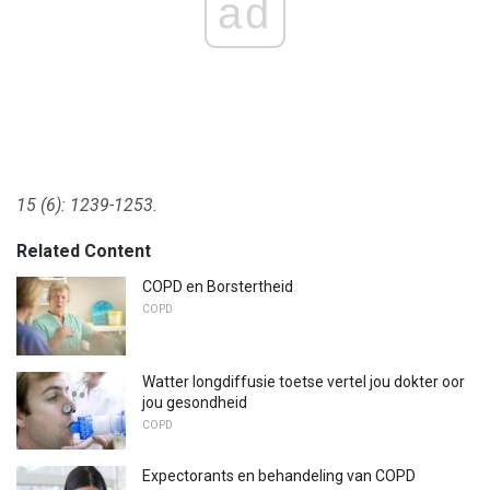
ad
15 (6): 1239-1253.
Related Content
COPD en Borstertheid
COPD
Watter longdiffusie toetse vertel jou dokter oor
jou gesondheid
COPD
Expectorants en behandeling van COPD