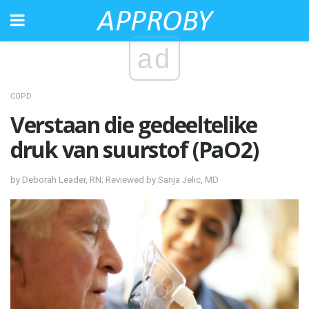
ad
COPD
Verstaan ​​die gedeeltelike
druk van suurstof (PaO2)
by Deborah Leader, RN; Reviewed by Sanja Jelic, MD