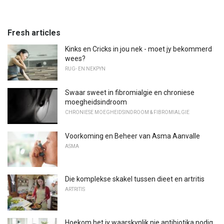
Fresh articles
Kinks en Cricks in jou nek - moet jy bekommerd
wees?
RUG- EN NEKPYN
Swaar sweet in fibromialgie en chroniese
moegheidsindroom
CHRONIESE MOEGHEIDSINDROOM & FIBROMIALGIE
Voorkoming en Beheer van Asma Aanvalle
ASMA
Die komplekse skakel tussen dieet en artritis
ARTRITIS
Hoekom het jy waarskynlik nie antibiotika nodig