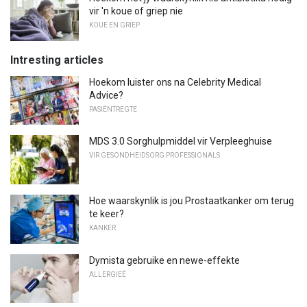
vir 'n koue of griep nie
KOUE EN GRIEP
Intresting articles
Hoekom luister ons na Celebrity Medical
Advice?
PASIËNTREGTE
MDS 3.0 Sorghulpmiddel vir Verpleeghuise
VIR GESONDHEIDSORG PROFESSIONALS
Hoe waarskynlik is jou Prostaatkanker om terug
te keer?
KANKER
Dymista gebruike en newe-effekte
ALLERGIEË