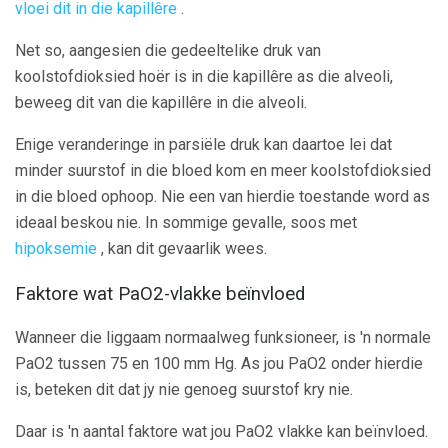
vloei dit in die kapillêre
.
Net so, aangesien die gedeeltelike druk van
koolstofdioksied hoër is in die kapillêre as die alveoli,
beweeg dit van die kapillêre in die alveoli.
Enige veranderinge in parsiële druk kan daartoe lei dat
minder suurstof in die bloed kom en meer koolstofdioksied
in die bloed ophoop. Nie een van hierdie toestande word as
ideaal beskou nie. In sommige gevalle, soos met
hipoksemie
, kan dit gevaarlik wees.
Faktore wat PaO2-vlakke beïnvloed
Wanneer die liggaam normaalweg funksioneer, is 'n normale
PaO2 tussen 75 en 100 mm Hg. As jou PaO2 onder hierdie
is, beteken dit dat jy nie genoeg suurstof kry nie.
Daar is 'n aantal faktore wat jou PaO2 vlakke kan beïnvloed.