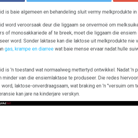
 is baie algemeen en behandeling sluit vermy melkprodukte in
 word veroorsaak deur die liggaam se onvermoë om melksuiker, 
ers of monosakkariede af te breek, moet die liggaam die ensiem
er word. Sonder laktase kan die laktose uit melkprodukte nie ve
an
gas, krampe en diarree
wat baie mense ervaar nadat hulle sui
 is 'n toestand wat normaalweg mettertyd ontwikkel. Nadat 'n p
m minder van die ensiemlaktase te produseer. Die redes hiervoor w
e word, laktose-onverdraagsaam, wat braking en 'n "versuim om te
ansie kan jare na kinderjare verskyn.