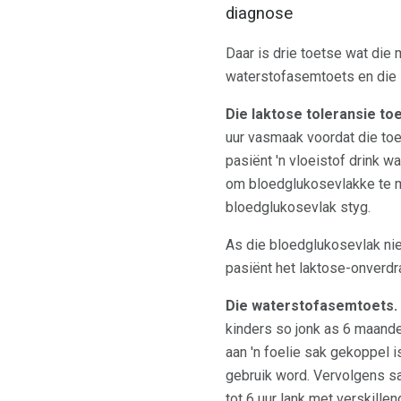
diagnose
Daar is drie toetse wat die
waterstofasemtoets en die s
Die laktose toleransie toe
uur vasmaak voordat die toe
pasiënt 'n vloeistof drink 
om bloedglukosevlakke te me
bloedglukosevlak styg.
As die bloedglukosevlak nie
pasiënt het laktose-onverd
Die waterstofasemtoets.
kinders so jonk as 6 maande
aan 'n foelie sak gekoppel i
gebruik word. Vervolgens sa
tot 6 uur lank met verskil