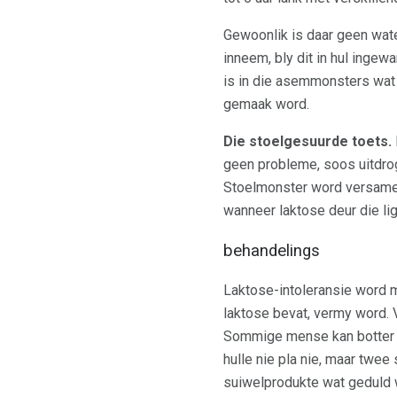
Gewoonlik is daar geen wate
inneem, bly dit in hul inge
is in die asemmonsters wat 
gemaak word.
Die stoelgesuurde toets.
geen probleme, soos uitdrog
Stoelmonster word versamel
wanneer laktose deur die l
behandelings
Laktose-intoleransie word m
laktose bevat, vermy word. 
Sommige mense kan botter en
hulle nie pla nie, maar twe
suiwelprodukte wat geduld 