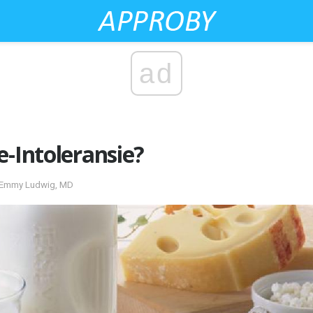
ad
e-Intoleransie?
y Emmy Ludwig, MD