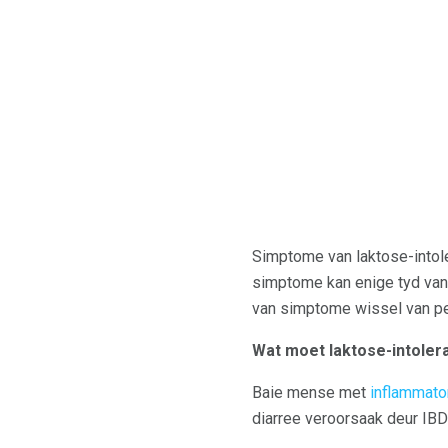
Simptome van laktose-intol
simptome kan enige tyd vanaf
van simptome wissel van per
Wat moet laktose-intoler
Baie mense met
inflammato
diarree veroorsaak deur IB