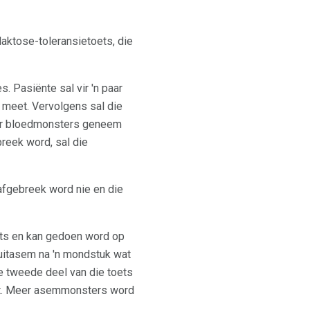
laktose-toleransietoets, die
. Pasiënte sal vir 'n paar
 meet. Vervolgens sal die
meer bloedmonsters geneem
reek word, sal die
 afgebreek word nie en die
oets en kan gedoen word op
 uitasem na 'n mondstuk wat
die tweede deel van die toets
evat. Meer asemmonsters word