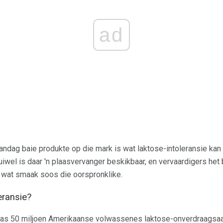
ad
vandag baie produkte op die mark is wat laktose-intoleransie kan
uiwel is daar 'n plaasvervanger beskikbaar, en vervaardigers het
 wat smaak soos die oorspronklike.
eransie?
 as 50 miljoen Amerikaanse volwassenes laktose-onverdraagsaa