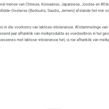
eral mense van Chinese, Koreaanse, Japannese, Joodse en Afri
idde-Oosterse (Bedouins, Saudis, Jemeni) afstande het min v
rol in die voorkoms van laktose-intoleransie. Afstammelinge va
duisend jaar afhanklik van melkprodukte as voedselbron in hul geo
wassenes met laktose-intoleransie het, is nie afhanklik van melk
.