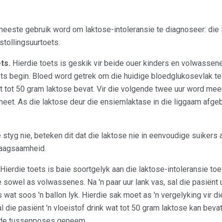
 meeste gebruik word om laktose-intoleransie te diagnoseer: die 
tollingsuurtoets.
ts.
Hierdie toets is geskik vir beide ouer kinders en volwassenes
ts begin. Bloed word getrek om die huidige bloedglukosevlak te
wat tot 50 gram laktose bevat. Vir die volgende twee uur word 
et. As die laktose deur die ensiemlaktase in die liggaam afgeb
 styg nie, beteken dit dat die laktose nie in eenvoudige suikers
raagsaamheid.
Hierdie toets is baie soortgelyk aan die laktose-intoleransie t
 sowel as volwassenes. Na 'n paar uur lank vas, sal die pasiënt
s wat soos 'n ballon lyk. Hierdie sak moet as 'n vergelyking vir 
l die pasiënt 'n vloeistof drink wat tot 50 gram laktose kan b
lende tussenposes geneem.