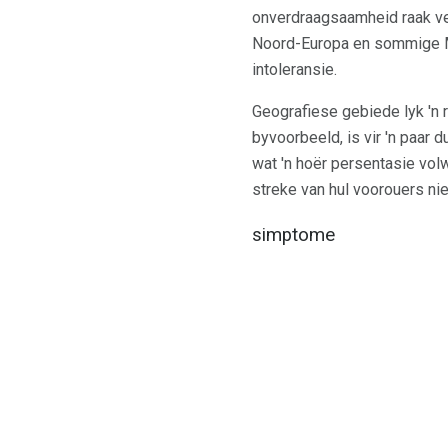
onverdraagsaamheid raak v
Noord-Europa en sommige M
intoleransie.
Geografiese gebiede lyk 'n 
byvoorbeeld, is vir 'n paar 
wat 'n hoër persentasie vol
streke van hul voorouers nie
simptome