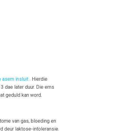
e asem insluit
. Hierdie
3 dae later duur. Die erns
at geduld kan word.
ptome van gas, bloeding en
 deur laktose-intoleransie.