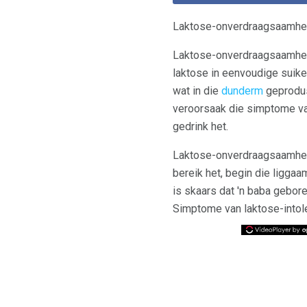
Laktose-onverdraagsaamheid
Laktose-onverdraagsaamheid
laktose in eenvoudige suik
wat in die
dunderm
geproduse
veroorsaak die simptome v
gedrink het.
Laktose-onverdraagsaamheid
bereik het, begin die liggaa
is skaars dat 'n baba gebor
Simptome van laktose-intoler