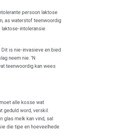
ntolerante persoon laktose
om, as waterstof teenwoordig
 laktose-intoleransie
Dit is nie-invasieve en bied
lag neem nie. 'N
 wat teenwoordig kan wees
 moet alle kosse wat
t geduld word, verskil.
n glas melk kan vind, sal
nsie die tipe en hoeveelhede