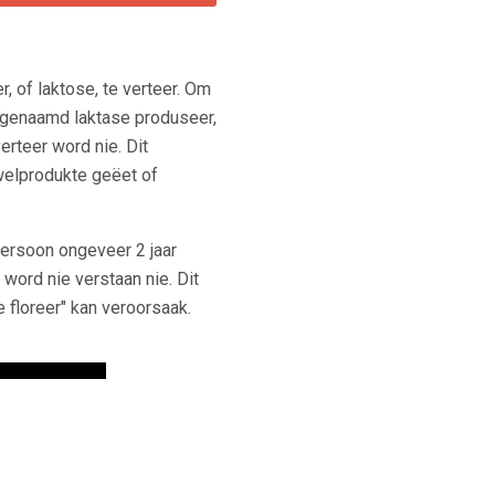
of laktose, te verteer. Om
 genaamd laktase produseer,
rteer word nie. Dit
welprodukte geëet of
ersoon ongeveer 2 jaar
ord nie verstaan ​​nie. Dit
 floreer" kan veroorsaak.