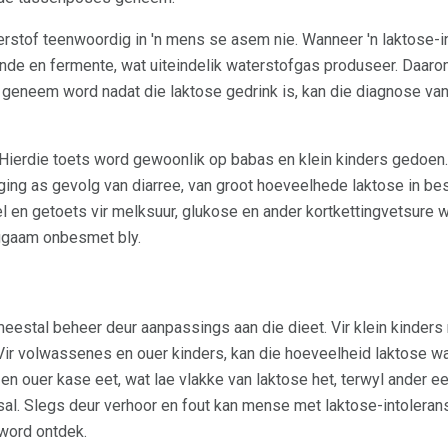
rstof teenwoordig in 'n mens se asem nie. Wanneer 'n laktose-i
wande en fermente, wat uiteindelik waterstofgas produseer. Daar
geneem word nadat die laktose gedrink is, kan die diagnose van
Hierdie toets word gewoonlik op babas en klein kinders gedoen. 
ing as gevolg van diarree, van groot hoeveelhede laktose in bes
 en getoets vir melksuur, glukose en ander kortkettingvetsure
iggaam onbesmet bly.
eestal beheer deur aanpassings aan die dieet. Vir klein kinders
Vir volwassenes en ouer kinders, kan die hoeveelheid laktose wa
 ouer kase eet, wat lae vlakke van laktose het, terwyl ander ee
e sal. Slegs deur verhoor en fout kan mense met laktose-intolera
word ontdek.