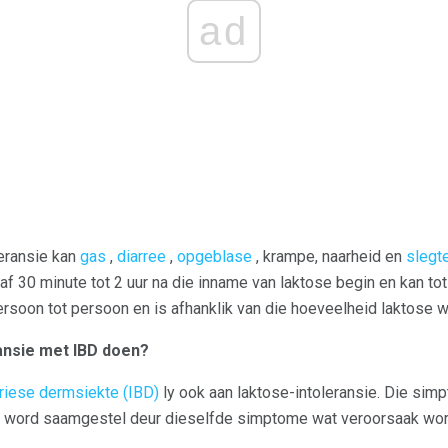
ad
eransie kan
gas
,
diarree
,
opgeblase
, krampe, naarheid en
slegt
 30 minute tot 2 uur na die inname van laktose begin en kan tot 
soon tot persoon en is afhanklik van die hoeveelheid laktose w
ansie met IBD doen?
riese dermsiekte (IBD)
ly ook aan laktose-intoleransie. Die sim
D word saamgestel deur dieselfde simptome wat veroorsaak word