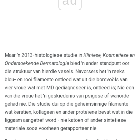
ad
Maar 'n 2013-histologiese studie in
Kliniese, Kosmetiese en
Ondersoekende Dermatologie
bied 'n ander standpunt oor
die struktuur van hierdie vesels. Navorsers het 'n reeks
blou- en rooi filamente ontleed wat uit die borsvoëls van
vier vroue wat met MD gediagnoseer is, ontleed is; Nie een
van die vroue het 'n geskiedenis van psigose of wanorde
gehad nie. Die studie dui op die geheimsinnige filamente
wat keratien, kollageen en ander proteïene bevat wat in die
liggaam aangetref word - nie katoen of ander sintetiese
materiale soos voorheen gerapporteer nie.