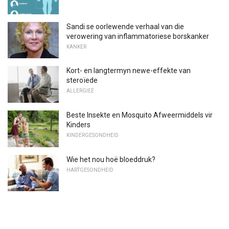
Sandi se oorlewende verhaal van die
verowering van inflammatoriese borskanker
KANKER
Kort- en langtermyn newe-effekte van
steroïede
ALLERGIEË
Beste Insekte en Mosquito Afweermiddels vir
Kinders
KINDERGESONDHEID
Wie het nou hoë bloeddruk?
HARTGESONDHEID