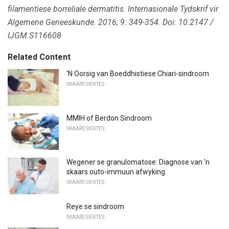
filamentiese borreliale dermatitis.
Internasionale Tydskrif vir
Algemene Geneeskunde.
2016;
9: 349-354.
Doi: 10.2147 /
IJGM.S116608
Related Content
'N Oorsig van Boeddhistiese Chiari-sindroom
SKAARS SIEKTES
MMIH ​​of Berdon Sindroom
SKAARS SIEKTES
Wegener se granulomatose: Diagnose van 'n
skaars outo-immuun afwyking
SKAARS SIEKTES
Reye se sindroom
SKAARS SIEKTES