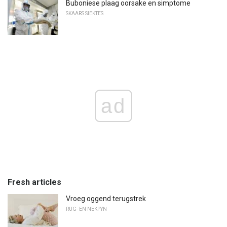
Buboniese plaag oorsake en simptome
SKAARS SIEKTES
ad
Fresh articles
Vroeg oggend terugstrek
RUG- EN NEKPYN