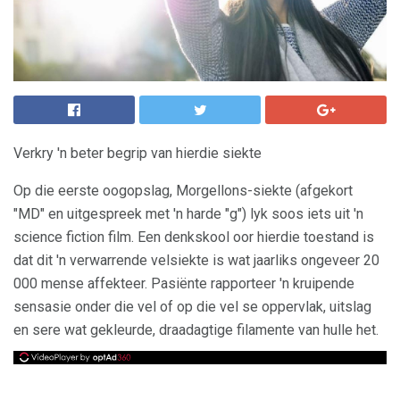
Verkry 'n beter begrip van hierdie siekte
Op die eerste oogopslag, Morgellons-siekte (afgekort
"MD" en uitgespreek met 'n harde "g") lyk soos iets uit 'n
science fiction film. Een denkskool oor hierdie toestand is
dat dit 'n verwarrende velsiekte is wat jaarliks ​​ongeveer 20
000 mense affekteer. Pasiënte rapporteer 'n kruipende
sensasie onder die vel of op die vel se oppervlak, uitslag
en sere wat gekleurde, draadagtige filamente van hulle het.