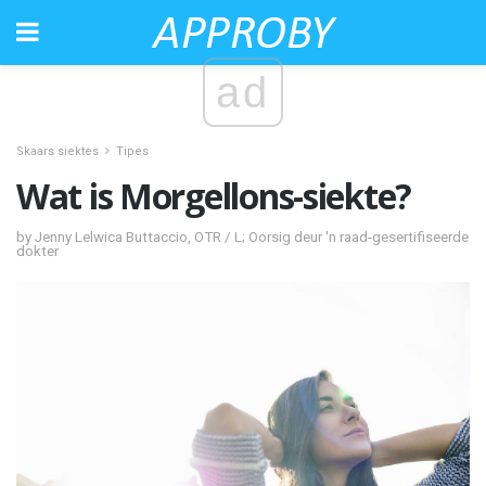
ad
Skaars siektes
Tipes
Wat is Morgellons-siekte?
by Jenny Lelwica Buttaccio, OTR / L; Oorsig deur 'n raad-gesertifiseerde
dokter