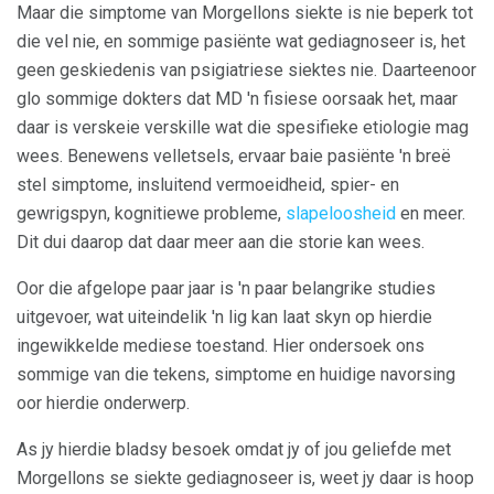
Maar die simptome van Morgellons siekte is nie beperk tot
die vel nie, en sommige pasiënte wat gediagnoseer is, het
geen geskiedenis van psigiatriese siektes nie. Daarteenoor
glo sommige dokters dat MD 'n fisiese oorsaak het, maar
daar is verskeie verskille wat die spesifieke etiologie mag
wees. Benewens velletsels, ervaar baie pasiënte 'n breë
stel simptome, insluitend vermoeidheid, spier- en
gewrigspyn, kognitiewe probleme,
slapeloosheid
en meer.
Dit dui daarop dat daar meer aan die storie kan wees.
Oor die afgelope paar jaar is 'n paar belangrike studies
uitgevoer, wat uiteindelik 'n lig kan laat skyn op hierdie
ingewikkelde mediese toestand. Hier ondersoek ons ​​
sommige van die tekens, simptome en huidige navorsing
oor hierdie onderwerp.
As jy hierdie bladsy besoek omdat jy of jou geliefde met
Morgellons se siekte gediagnoseer is, weet jy daar is hoop