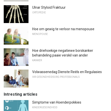
Ulnar Styloid Fraktuur
ORTOPEDIE
Hoe om gewig te verloor na menopouse
MENOPOUSE
Hoe driehoekige negatiewe borskanker
behandeling paaie verskil van ander
KANKER
Volwassenedag Dienste Reëls en Regulasies
VIR GESONDHEIDSORG PROFESSIONALS
Intresting articles
Simptome van Hoenderpokkies
KINDERGESONDHEID