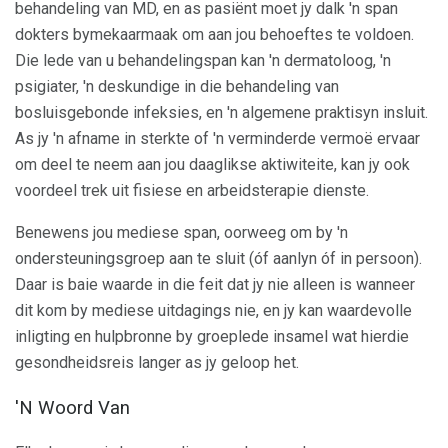
behandeling van MD, en as pasiënt moet jy dalk 'n span
dokters bymekaarmaak om aan jou behoeftes te voldoen.
Die lede van u behandelingspan kan 'n dermatoloog, 'n
psigiater, 'n deskundige in die behandeling van
bosluisgebonde infeksies, en 'n algemene praktisyn insluit.
As jy 'n afname in sterkte of 'n verminderde vermoë ervaar
om deel te neem aan jou daaglikse aktiwiteite, kan jy ook
voordeel trek uit fisiese en arbeidsterapie dienste.
Benewens jou mediese span, oorweeg om by 'n
ondersteuningsgroep aan te sluit (óf aanlyn óf in persoon).
Daar is baie waarde in die feit dat jy nie alleen is wanneer
dit kom by mediese uitdagings nie, en jy kan waardevolle
inligting en hulpbronne by groeplede insamel wat hierdie
gesondheidsreis langer as jy geloop het.
'N Woord Van