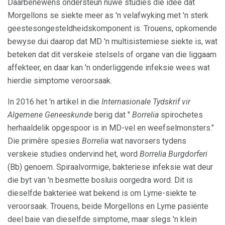
Daarbenewens ondersteun nuwe studies die idee dat
Morgellons se siekte meer as 'n velafwyking met 'n sterk
geestesongesteldheidskomponent is. Trouens, opkomende
bewyse dui daarop dat MD 'n multisistemiese siekte is, wat
beteken dat dit verskeie stelsels of organe van die liggaam
affekteer, en daar kan 'n onderliggende infeksie wees wat
hierdie simptome veroorsaak.
In 2016 het 'n artikel in die
Internasionale Tydskrif vir
Algemene Geneeskunde
berig dat "
Borrelia
spirochetes
herhaaldelik opgespoor is in MD-vel en weefselmonsters."
Die primêre spesies
Borrelia
wat navorsers tydens
verskeie studies ondervind het, word
Borrelia Burgdorferi
(Bb) genoem. Spiraalvormige, bakteriese infeksie wat deur
die byt van 'n besmette bosluis oorgedra word. Dit is
dieselfde bakterieë wat bekend is om Lyme-siekte te
veroorsaak. Trouens, beide Morgellons en Lyme pasiënte
deel baie van dieselfde simptome, maar slegs 'n klein