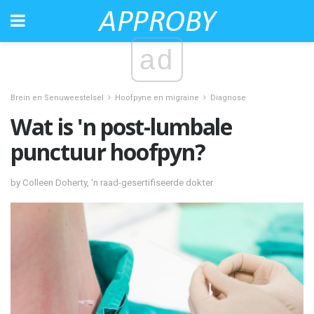
ad
Brein en Senuweestelsel
Hoofpyne en migraine
Diagnose
Wat is 'n post-lumbale
punctuur hoofpyn?
by Colleen Doherty, 'n raad-gesertifiseerde dokter