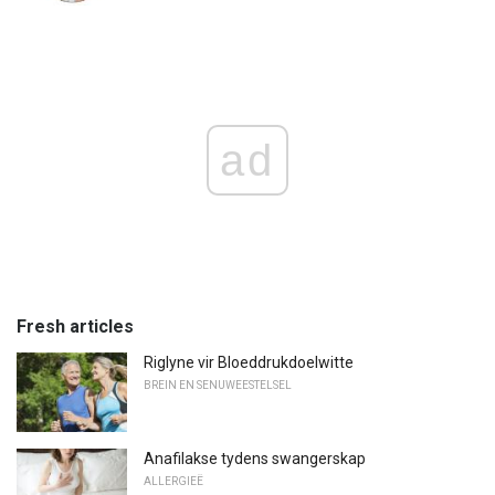
ad
Fresh articles
Riglyne vir Bloeddrukdoelwitte
BREIN EN SENUWEESTELSEL
Anafilakse tydens swangerskap
ALLERGIEË