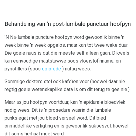
Behandeling van 'n post-lumbale punctuur hoofpyn
'N Na-lumbale puncture hoofpyn word gewoonlik binne 'n
week binne 'n week opgelos, maar kan tot twee weke duur.
Die goeie nuus is dat die meeste self alleen gaan. Dikwels
kan eenvoudige maatstawwe soos vloeistofinname, en
pynstillers (soos
opioïede
) nuttig wees.
Sommige dokters stel ook kafeïen voor (hoewel daar nie
regtig goeie wetenskaplike data is om dit terug te gee nie.)
Maar as jou hoofpyn voortduur, kan 'n epidurale bloedvlek
nodig wees. Dit is 'n prosedure waarin die lumbale
punksiegat met jou bloed verseël word. Dit bied
onmiddellike verligting en is gewoonlik suksesvol, hoewel
dit soms herhaal moet word.