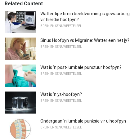
Related Content
Watter tipe brein beeldvorming is gewaarborg
vir hierdie hoofpyn?
BREIN EN SENUWEESTELSEL
Sinus Hoofpyn vs Migraine: Watter een het jy?
BREIN EN SENUWEESTELSEL
Wat is 'n post-lumbale punctuur hoofpyn?
BREIN EN SENUWEESTELSEL
Wat is 'n ys-hoofpyn?
BREIN EN SENUWEESTELSEL
Ondergaan 'n lumbale punksie vir u hoofpyn
BREIN EN SENUWEESTELSEL