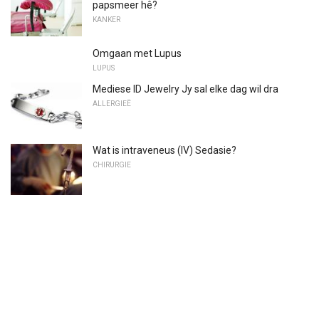
papsmeer hê?
KANKER
Omgaan met Lupus
LUPUS
Mediese ID Jewelry Jy sal elke dag wil dra
ALLERGIEË
Wat is intraveneus (IV) Sedasie?
CHIRURGIE