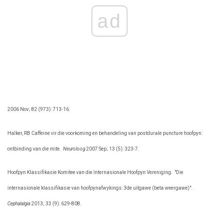
ad
2006 Nov; 82 (973): 713-16.
Halker, RB Caffeine vir die voorkoming en behandeling van postdurale puncture hoofpyn:
ontbinding van die mite.
Neuroloog
2007 Sep; 13 (5): 323-7.
Hoofpyn Klassifikasie Komitee van die Internasionale Hoofpyn Vereniging.
"Die
internasionale klassifikasie van hoofpynafwykings: 3de uitgawe (beta weergawe)".
Cephalalgia
2013; 33 (9): 629-808.