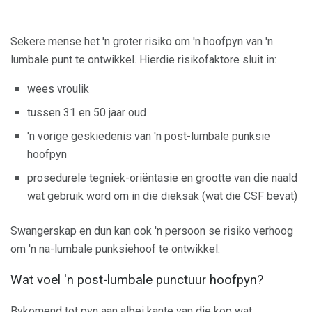
Sekere mense het 'n groter risiko om 'n hoofpyn van 'n
lumbale punt te ontwikkel. Hierdie risikofaktore sluit in:
wees vroulik
tussen 31 en 50 jaar oud
'n vorige geskiedenis van 'n post-lumbale punksie
hoofpyn
prosedurele tegniek-oriëntasie en grootte van die naald
wat gebruik word om in die dieksak (wat die CSF bevat)
Swangerskap en dun kan ook 'n persoon se risiko verhoog
om 'n na-lumbale punksiehoof te ontwikkel.
Wat voel 'n post-lumbale punctuur hoofpyn?
Bykomend tot pyn aan albei kante van die kop wat