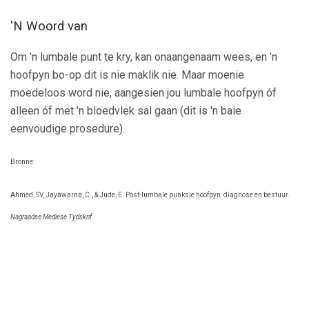
'N Woord van
Om 'n lumbale punt te kry, kan onaangenaam wees, en 'n
hoofpyn bo-op dit is nie maklik nie. Maar moenie
moedeloos word nie, aangesien jou lumbale hoofpyn óf
alleen óf met 'n bloedvlek sal gaan (dit is 'n baie
eenvoudige prosedure).
Bronne:
Ahmed, SV, Jayawarna, C., & Jude, E. Post-lumbale punksie hoofpyn: diagnose en bestuur.
Nagraadse Mediese Tydskrif.