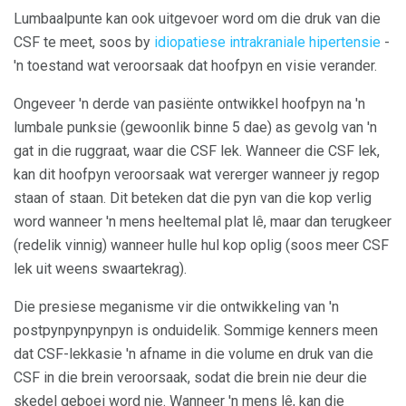
Lumbaalpunte kan ook uitgevoer word om die druk van die
CSF te meet, soos by
idiopatiese intrakraniale hipertensie
-
'n toestand wat veroorsaak dat hoofpyn en visie verander.
Ongeveer 'n derde van pasiënte ontwikkel hoofpyn na 'n
lumbale punksie (gewoonlik binne 5 dae) as gevolg van 'n
gat in die ruggraat, waar die CSF lek. Wanneer die CSF lek,
kan dit hoofpyn veroorsaak wat vererger wanneer jy regop
staan ​​of staan. Dit beteken dat die pyn van die kop verlig
word wanneer 'n mens heeltemal plat lê, maar dan terugkeer
(redelik vinnig) wanneer hulle hul kop oplig (soos meer CSF
lek uit weens swaartekrag).
Die presiese meganisme vir die ontwikkeling van 'n
postpynpynpynpyn is onduidelik. Sommige kenners meen
dat CSF-lekkasie 'n afname in die volume en druk van die
CSF in die brein veroorsaak, sodat die brein nie deur die
skedel geboei word nie. Wanneer 'n mens lê, kan die