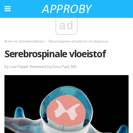
ad
Brein en Senuweestelsel
Neurologiese simptome en diagnose
Serebrospinale vloeistof
by Lisa Fayed; Reviewed by Doru Paul, MD