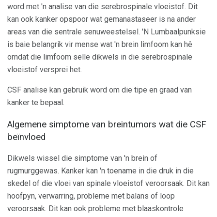
word met 'n analise van die serebrospinale vloeistof. Dit
kan ook kanker opspoor wat gemanastaseer is na ander
areas van die sentrale senuweestelsel. 'N Lumbaalpunksie
is baie belangrik vir mense wat 'n brein limfoom kan hê
omdat die limfoom selle dikwels in die serebrospinale
vloeistof versprei het.
CSF analise kan gebruik word om die tipe en graad van
kanker te bepaal.
Algemene simptome van breintumors wat die CSF
beïnvloed
Dikwels wissel die simptome van 'n brein of
rugmurggewas. Kanker kan 'n toename in die druk in die
skedel of die vloei van spinale vloeistof veroorsaak. Dit kan
hoofpyn, verwarring, probleme met balans of loop
veroorsaak. Dit kan ook probleme met blaaskontrole