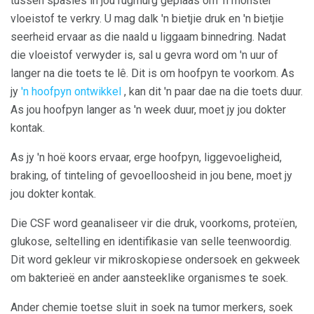
tussen spasies in jou rugmurg geplaas om 'n monster
vloeistof te verkry. U mag dalk 'n bietjie druk en 'n bietjie
seerheid ervaar as die naald u liggaam binnedring. Nadat
die vloeistof verwyder is, sal u gevra word om 'n uur of
langer na die toets te lê. Dit is om hoofpyn te voorkom. As
jy
'n hoofpyn ontwikkel
, kan dit 'n paar dae na die toets duur.
As jou hoofpyn langer as 'n week duur, moet jy jou dokter
kontak.
As jy 'n hoë koors ervaar, erge hoofpyn, liggevoeligheid,
braking, of tinteling of gevoelloosheid in jou bene, moet jy
jou dokter kontak.
Die CSF word geanaliseer vir die druk, voorkoms, proteïen,
glukose, seltelling en identifikasie van selle teenwoordig.
Dit word gekleur vir mikroskopiese ondersoek en gekweek
om bakterieë en ander aansteeklike organismes te soek.
Ander chemie toetse sluit in soek na tumor merkers, soek