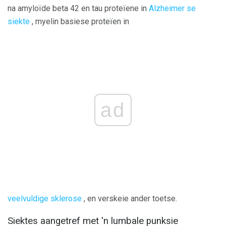
na amyloïde beta 42 en tau proteïene in
Alzheimer se
siekte
, myelin basiese proteïen in
ad
veelvuldige sklerose
, en verskeie ander toetse.
Siektes aangetref met 'n lumbale punksie