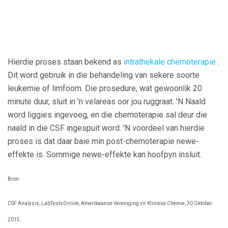
Hierdie proses staan ​​bekend as
intrathekale chemoterapie
.
Dit word gebruik in die behandeling van sekere soorte
leukemie of limfoom. Die prosedure, wat gewoonlik 20
minute duur, sluit in 'n velareas oor jou ruggraat. 'N Naald
word liggies ingevoeg, en die chemoterapie sal deur die
naald in die CSF ingespuit word. 'N voordeel van hierdie
proses is dat daar baie min post-chemoterapie newe-
effekte is. Sommige newe-effekte kan hoofpyn insluit.
Bron:
CSF Analysis, LabTestsOnline, Amerikaanse Vereniging vir Kliniese Chemie, 30 Oktober
2015.