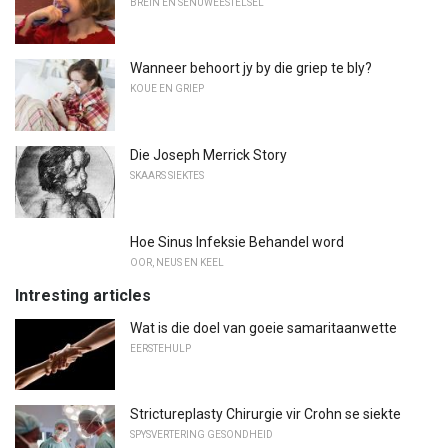
BREIN EN SENUWEESTELSEL
Wanneer behoort jy by die griep te bly?
KOUE EN GRIEP
Die Joseph Merrick Story
SKAARS SIEKTES
Hoe Sinus Infeksie Behandel word
OOR, NEUS EN KEEL
Intresting articles
Wat is die doel van goeie samaritaanwette
EERSTEHULP
Strictureplasty Chirurgie vir Crohn se siekte
SPYSVERTERING GESONDHEID