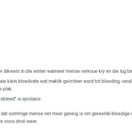
dikwels in die winter wanneer mense verkoue kry en die lug bin
ie klein bloedvate wat maklik geïrriteer word tot bloeding, vera
e plak.
esbleed" is
epistaxis
.
it dat sommige mense net meer geneig is om gereelde bloedige n
e soos droë weer.