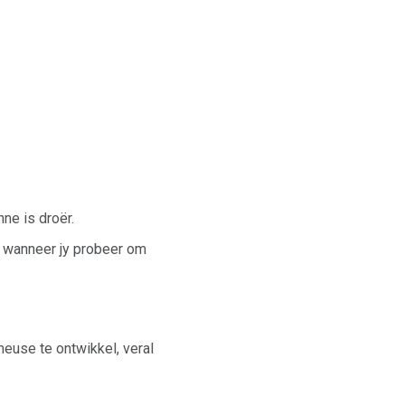
ne is droër.
l wanneer jy probeer om
euse te ontwikkel, veral