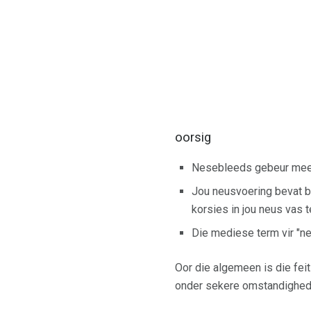
oorsig
Nesebleeds gebeur meer 
Jou neusvoering bevat ba
korsies in jou neus vas t
Die mediese term vir "n
Oor die algemeen is die fe
onder sekere omstandighed