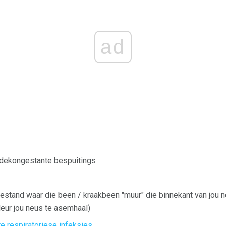
ad
 dekongestante bespuitings
oestand waar die been / kraakbeen "muur" die binnekant van jou ne
eur jou neus te asemhaal)
e respiratoriese infeksies