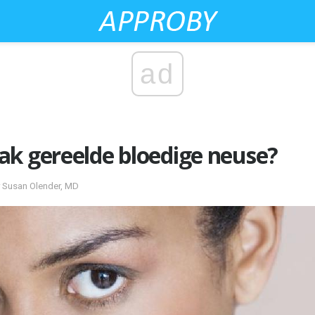
ad
ak gereelde bloedige neuse?
r Susan Olender, MD