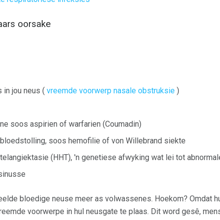
aars oorsake
 in jou neus (
vreemde voorwerp nasale obstruksie
)
e soos aspirien of warfarien (Coumadin)
loedstolling, soos hemofilie of von Willebrand siekte
telangiektasie (HHT), 'n genetiese afwyking wat lei tot abnorma
sinusse
reelde bloedige neuse meer as volwassenes. Hoekom? Omdat hu
 vreemde voorwerpe in hul neusgate te plaas. Dit word gesê, me