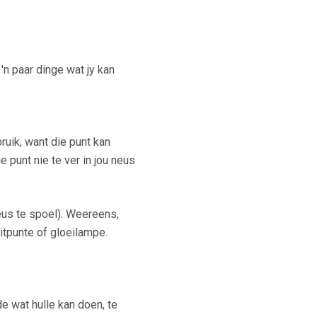
'n paar dinge wat jy kan
ruik, want die punt kan
 punt nie te ver in jou neus
eus te spoel). Weereens,
itpunte of gloeilampe.
e wat hulle kan doen, te