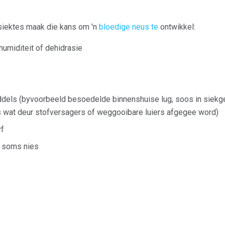
siektes maak die kans om 'n
bloedige neus te
ontwikkel:
humiditeit of dehidrasie
ddels (byvoorbeeld besoedelde binnenshuise lug, soos in siek
sies wat deur stofversagers of weggooibare luiers afgegee word)
yf
f soms nies