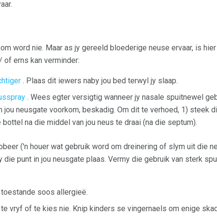
aar.
om word nie. Maar as jy gereeld bloederige neuse ervaar, is hier 
 of erns kan verminder:
htiger
. Plaas dit iewers naby jou bed terwyl jy slaap.
usspray
. Wees egter versigtig wanneer jy nasale spuitnewel geb
n jou neusgate voorkom, beskadig. Om dit te verhoed, 1) steek die
 bottel na die middel van jou neus te draai (na die septum).
obeer ('n houer wat gebruik word om dreinering of slym uit die n
y die punt in jou neusgate plaas. Vermy die gebruik van sterk spu
toestande soos allergieë.
te vryf of te kies nie. Knip kinders se vingernaels om enige skad