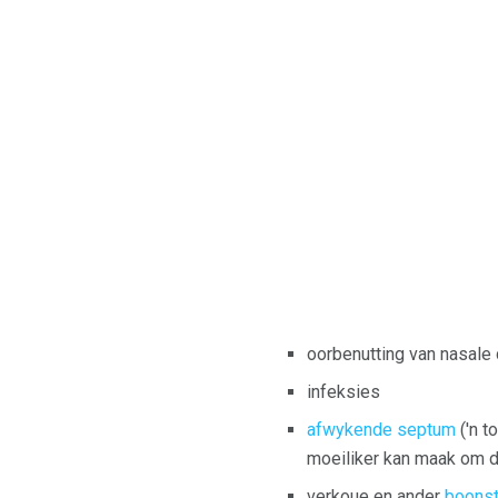
oorbenutting van nasale
infeksies
afwykende septum
('n t
moeiliker kan maak om d
verkoue en ander
boonst