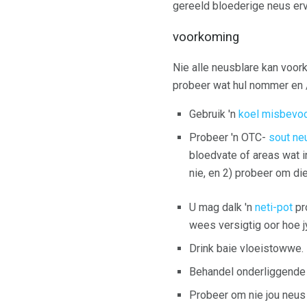
gereeld bloederige neus erv
voorkoming
Nie alle neusblare kan voork
probeer wat hul nommer en /
Gebruik 'n
koel misbevoc
Probeer 'n OTC-
sout ne
bloedvate of areas wat i
nie, en 2) probeer om die
U mag dalk 'n
neti-pot
pr
wees versigtig oor hoe j
Drink baie vloeistowwe.
Behandel onderliggende 
Probeer om nie jou neus 