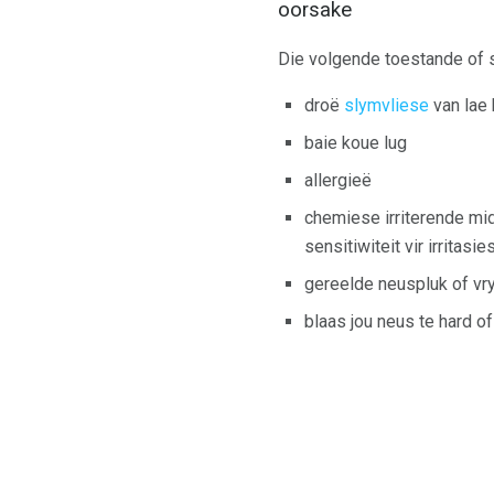
oorsake
Die volgende toestande of 
droë
slymvliese
van lae 
baie koue lug
allergieë
chemiese irriterende mi
sensitiwiteit vir irrita
gereelde neuspluk of vr
blaas jou neus te hard o