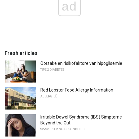
ad
Fresh articles
Oorsake en risikofaktore van hipoglisemie
TIPE 2 DIABETES
Red Lobster Food Allergy Information
ALLERGIEË
Irritable Dowel Syndrome (IBS) Simptome
Beyond the Gut
SPYSVERTERING GESONDHEID