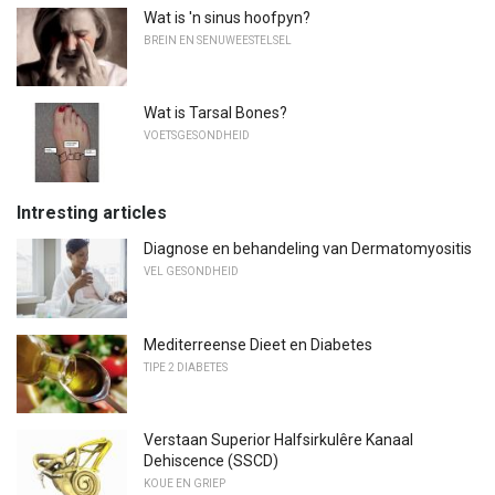
Wat is 'n sinus hoofpyn?
BREIN EN SENUWEESTELSEL
Wat is Tarsal Bones?
VOETSGESONDHEID
Intresting articles
Diagnose en behandeling van Dermatomyositis
VEL GESONDHEID
Mediterreense Dieet en Diabetes
TIPE 2 DIABETES
Verstaan ​​Superior Halfsirkulêre Kanaal
Dehiscence (SSCD)
KOUE EN GRIEP