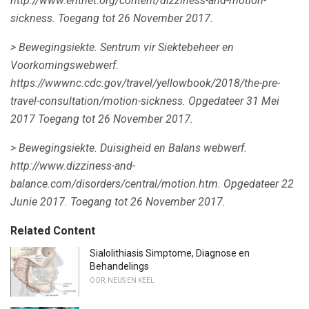
http://www.entnet.org/content/dizziness-and-motion-
sickness.
Toegang tot 26 November 2017.
> Bewegingsiekte.
Sentrum vir Siektebeheer en
Voorkomingswebwerf.
https://wwwnc.cdc.gov/travel/yellowbook/2018/the-pre-
travel-consultation/motion-sickness.
Opgedateer 31 Mei
2017 Toegang tot 26 November 2017.
> Bewegingsiekte.
Duisigheid en Balans webwerf.
http://www.dizziness-and-
balance.com/disorders/central/motion.htm.
Opgedateer 22
Junie 2017. Toegang tot 26 November 2017.
Related Content
Sialolithiasis Simptome, Diagnose en
Behandelings
OOR, NEUS EN KEEL