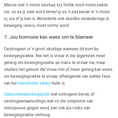
Mense wat 'n motor bestuur, kry feitlik nooit motorsiekte
nie, so as jy siek word terwyl jy as 'n passasier in 'n motor
ry, vra of jy kan ry. Aktiwiteite wat skielike veranderinge in
beweging vereis, moet vermy word.
7. Jou hormone kan wees om te blameer
Oestrogeen is 'n groot skuldige wanneer dit kom by
bewegingsiekte. Nie net is vroue in die algemeen meer
geneig om bewegingsiekte as mans te ervaar nie, maar
studies het getoon dat vroue min of meer geneig kan wees
om bewegingsiekte te ervaar, afhangende van watter fase
van hul
menstruele siklus
hulle is.
Geboortebeperkingspille
wat estrogeen bevat, of
oestrogeenaanvullings wat vir die simptome van
menopouse gegee word, kan ook jou risiko van
bewegingsiekte verhoog.