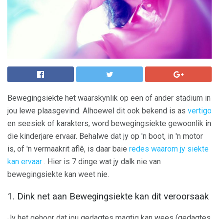
Bewegingsiekte het waarskynlik op een of ander stadium in
jou lewe plaasgevind. Alhoewel dit ook bekend is as
vertigo
en seesiek of karakters, word bewegingsiekte gewoonlik in
die kinderjare ervaar. Behalwe dat jy op 'n boot, in 'n motor
is, of 'n vermaakrit aflê, is daar baie
redes waarom jy siekte
kan ervaar
. Hier is 7 dinge wat jy dalk nie van
bewegingsiekte kan weet nie.
1. Dink net aan Bewegingsiekte kan dit veroorsaak
Jy het gehoor dat jou gedagtes magtig kan wees (gedagtes