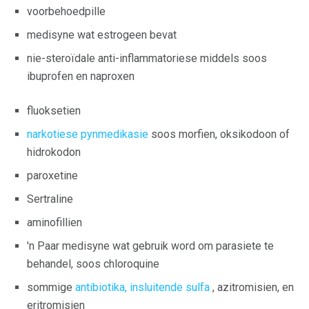
voorbehoedpille
medisyne wat estrogeen bevat
nie-steroïdale anti-inflammatoriese middels soos
ibuprofen en naproxen
fluoksetien
narkotiese pynmedikasie
soos morfien, oksikodoon of
hidrokodon
paroxetine
Sertraline
aminofillien
'n Paar medisyne wat gebruik word om parasiete te
behandel, soos chloroquine
sommige
antibiotika, insluitende sulfa
, azitromisien, en
eritromisien