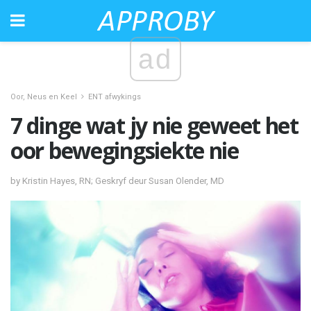
ad
Oor, Neus en Keel
ENT afwykings
7 dinge wat jy nie geweet het
oor bewegingsiekte nie
by Kristin Hayes, RN; Geskryf deur Susan Olender, MD