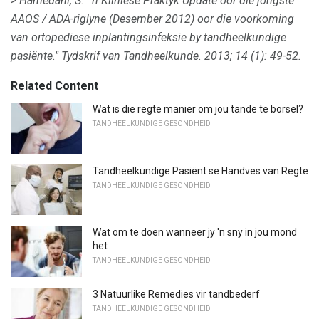
> Hamedani, S. "'n Kliniese Praktyk Update oor die jongste
AAOS / ADA-riglyne (Desember 2012) oor die voorkoming
van ortopediese inplantingsinfeksie by tandheelkundige
pasiënte."
Tydskrif van Tandheelkunde.
2013;
14 (1): 49-52.
Related Content
Wat is die regte manier om jou tande te borsel?
TANDHEELKUNDIGE GESONDHEID
Tandheelkundige Pasiënt se Handves van Regte
TANDHEELKUNDIGE GESONDHEID
Wat om te doen wanneer jy 'n sny in jou mond
het
TANDHEELKUNDIGE GESONDHEID
3 Natuurlike Remedies vir tandbederf
TANDHEELKUNDIGE GESONDHEID