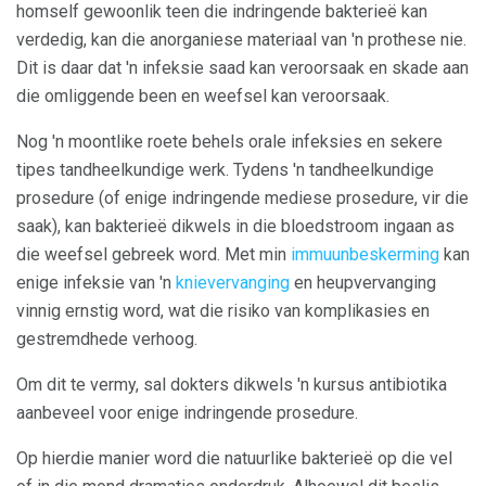
homself gewoonlik teen die indringende bakterieë kan
verdedig, kan die anorganiese materiaal van 'n prothese nie.
Dit is daar dat 'n infeksie saad kan veroorsaak en skade aan
die omliggende been en weefsel kan veroorsaak.
Nog 'n moontlike roete behels orale infeksies en sekere
tipes tandheelkundige werk. Tydens 'n tandheelkundige
prosedure (of enige indringende mediese prosedure, vir die
saak), kan bakterieë dikwels in die bloedstroom ingaan as
die weefsel gebreek word. Met min
immuunbeskerming
kan
enige infeksie van 'n
knievervanging
en heupvervanging
vinnig ernstig word, wat die risiko van komplikasies en
gestremdhede verhoog.
Om dit te vermy, sal dokters dikwels 'n kursus antibiotika
aanbeveel voor enige indringende prosedure.
Op hierdie manier word die natuurlike bakterieë op die vel