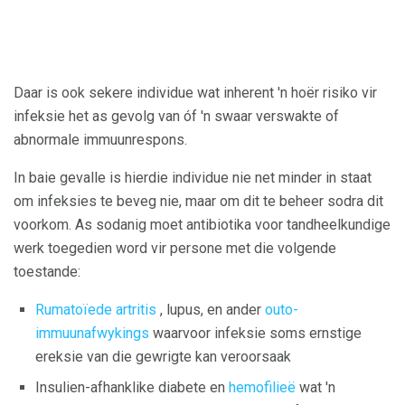
Daar is ook sekere individue wat inherent 'n hoër risiko vir
infeksie het as gevolg van óf 'n swaar verswakte of
abnormale immuunrespons.
In baie gevalle is hierdie individue nie net minder in staat
om infeksies te beveg nie, maar om dit te beheer sodra dit
voorkom. As sodanig moet antibiotika voor tandheelkundige
werk toegedien word vir persone met die volgende
toestande:
Rumatoïede artritis
, lupus, en ander
outo-
immuunafwykings
waarvoor infeksie soms ernstige
ereksie van die gewrigte kan veroorsaak
Insulien-afhanklike diabete en
hemofilieë
wat 'n