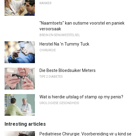
KANKER
"Naamtoets" kan outisme voorstel en paniek
veroorsaak
BREIN EN SENUWEESTELSEL
Herstel Na 'n Tummy Tuck
CHIRURGIE
Die Beste Bloedsuiker Meters
TIPE 2 DIABETES
Wat is hierdie uitslag of stamp op my penis?
UROLOGIESE GESONDHEID
Intresting articles
Pediatriese Chirurgie: Voorbereiding vir u kind se