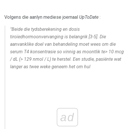
Volgens die aanlyn mediese joernaal
UpToDate
:
"Beide die tydsberekening en dosis
tiroïedhormoonvervanging is belangrik [3-5]. Die
aanvanklike doel van behandeling moet wees om die
serum T4 konsentrasie so vinnig as moontlik te> 10 mcg
/ dL (> 129 nmol / L) te herstel. Een studie, pasiënte wat
langer as twee weke geneem het om hul
ad