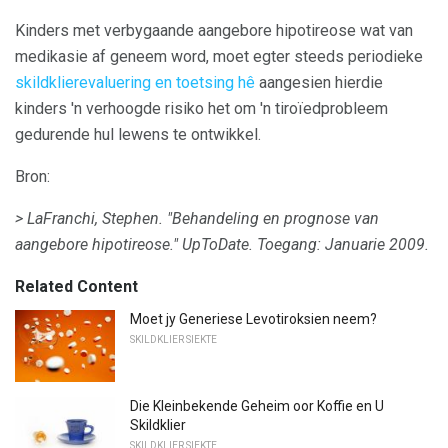
Kinders met verbygaande aangebore hipotireose wat van
medikasie af geneem word, moet egter steeds periodieke
skildklierevaluering en toetsing hê
aangesien hierdie
kinders 'n verhoogde risiko het om 'n tiroïedprobleem
gedurende hul lewens te ontwikkel.
Bron:
> LaFranchi, Stephen.
"Behandeling en prognose van
aangebore hipotireose."
UpToDate.
Toegang: Januarie 2009.
Related Content
Moet jy Generiese Levotiroksien neem?
SKILDKLIER SIEKTE
Die Kleinbekende Geheim oor Koffie en U
Skildklier
SKILDKLIER SIEKTE