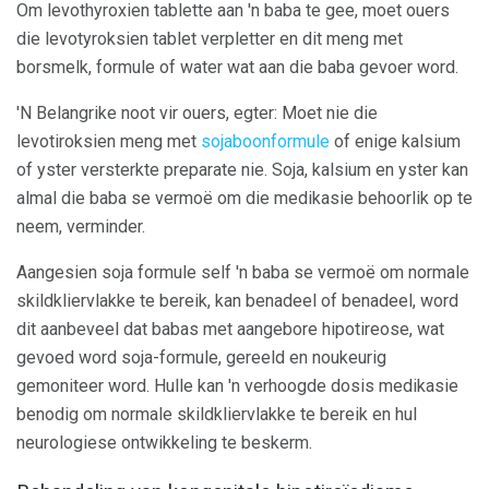
Om levothyroxien tablette aan 'n baba te gee, moet ouers
die levotyroksien tablet verpletter en dit meng met
borsmelk, formule of water wat aan die baba gevoer word.
'N Belangrike noot vir ouers, egter: Moet nie die
levotiroksien meng met
sojaboonformule
of enige kalsium
of yster versterkte preparate nie. Soja, kalsium en yster kan
almal die baba se vermoë om die medikasie behoorlik op te
neem, verminder.
Aangesien soja formule self 'n baba se vermoë om normale
skildkliervlakke te bereik, kan benadeel of benadeel, word
dit aanbeveel dat babas met aangebore hipotireose, wat
gevoed word soja-formule, gereeld en noukeurig
gemoniteer word. Hulle kan 'n verhoogde dosis medikasie
benodig om normale skildkliervlakke te bereik en hul
neurologiese ontwikkeling te beskerm.