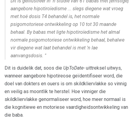
Dit is geïllustreer in 'n studie van 61 babas met [ernstige]
aangebore hipotiroïedisme ... slegs diegene wat vroeg
met hoë dosis T4 behandel is, het normale
psigomotoriese ontwikkeling op 10 tot 30 maande
behaal. By babas met ligte hipotiroïedisme het almal
normale psigomotoriese ontwikkeling behaal, behalwe
vir diegene wat laat behandel is met 'n lae
aanvangsdosis. "
Dit is duidelik dat, soos die
UpToDate-
uittreksel uitwys,
wanneer aangebore hipotireose geïdentifiseer word, die
doel van dokters en ouers is om skildkliervlakke so vinnig
en veilig as moontlik te herstel. Hoe vinniger die
skildkliervlakke genormaliseer word, hoe meer normaal is
die kognitiewe en motoriese vaardigheidsontwikkeling van
die baba.