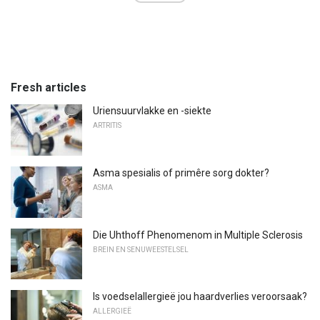
Fresh articles
Uriensuurvlakke en -siekte
ARTRITIS
Asma spesialis of primêre sorg dokter?
ASMA
Die Uhthoff Phenomenom in Multiple Sclerosis
BREIN EN SENUWEESTELSEL
Is voedselallergieë jou haardverlies veroorsaak?
ALLERGIEË