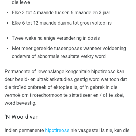
die lewe
Elke 3 tot 4 maande tussen 6 maande en 3 jaar
Elke 6 tot 12 maande daarna tot groei voltooi is
Twee weke na enige verandering in dosis
Met meer gereelde tussenposes wanneer voldoening
ondervra of abnormale resultate verkry word
Permanente of lewenslange kongenitale hipotireose kan
deur beeld- en ultraklankstudies gestig word wat toon dat
die tiroïed ontbreek of ektopies is, of 'n gebrek in die
vermoë om tiroïedhormoon te sintetiseer en / of te skei,
word bevestig.
'N Woord van
Indien permanente
hipotireose
nie vasgestel is nie, kan die