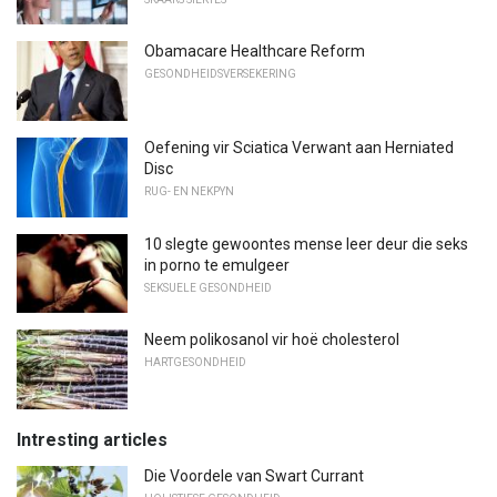
Obamacare Healthcare Reform
GESONDHEIDSVERSEKERING
Oefening vir Sciatica Verwant aan Herniated
Disc
RUG- EN NEKPYN
10 slegte gewoontes mense leer deur die seks
in porno te emulgeer
SEKSUELE GESONDHEID
Neem polikosanol vir hoë cholesterol
HARTGESONDHEID
Intresting articles
Die Voordele van Swart Currant