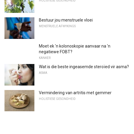
HOLISTIESE GESONDHEID
Bestuur jou menstruele vloei
MENSTRUELE AFWYKINGS
Moet ek 'n kolonoskopie aanvaar na 'n
negatiewe FOBT?
KANKER
Wat is die beste ingeasemde steroïed vir asma?
ASMA
Vermindering van artritis met gemmer
HOLISTIESE GESONDHEID