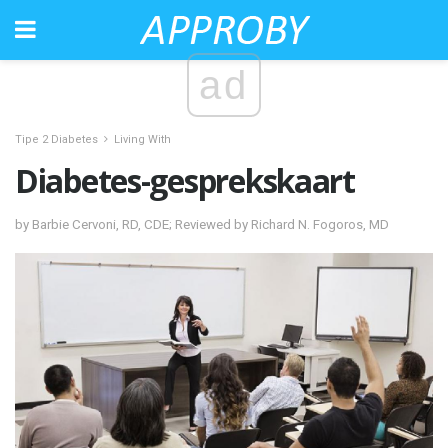
ad
Tipe 2 Diabetes
Living With
Diabetes-gesprekskaart
by Barbie Cervoni, RD, CDE; Reviewed by Richard N. Fogoros, MD