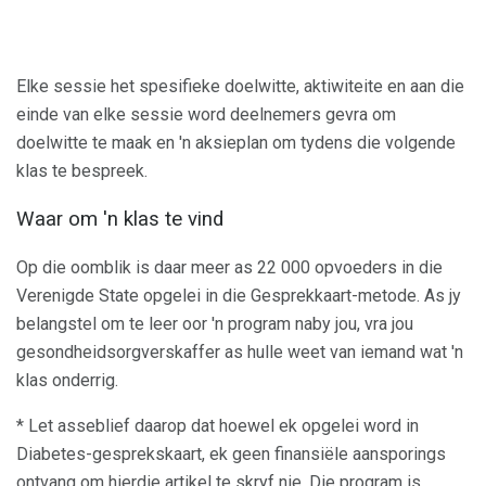
Elke sessie het spesifieke doelwitte, aktiwiteite en aan die
einde van elke sessie word deelnemers gevra om
doelwitte te maak en 'n aksieplan om tydens die volgende
klas te bespreek.
Waar om 'n klas te vind
Op die oomblik is daar meer as 22 000 opvoeders in die
Verenigde State opgelei in die Gesprekkaart-metode. As jy
belangstel om te leer oor 'n program naby jou, vra jou
gesondheidsorgverskaffer as hulle weet van iemand wat 'n
klas onderrig.
* Let asseblief daarop dat hoewel ek opgelei word in
Diabetes-gesprekskaart, ek geen finansiële aansporings
ontvang om hierdie artikel te skryf nie. Die program is