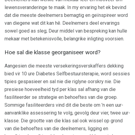
lewensveranderinge te maak. In my ervaring het ek bevind
dat die meeste deelnemers bemagtig en geïnspireer word
van diegene wat dit kan hê. Deelnemers deel ervarings
sowel goed as sleg; Deur middel van bespreking kan hulle
mekaar met betekenisvolle, belangrike inligting voorsien.
Hoe sal die klasse georganiseer word?
Aangesien die meeste versekeringsverskaffers dekking
bied vir 10 ure Diabetes Selfbestuursterapie, word sessies
tipies gespasieer en sal nie die riglyne oorskry nie. Die
presiese hoeveelheid tyd per klas sal afhang van die
fasiliteerder se strategie en behoeftes van die groep.
Sommige fasiliteerders vind dit die beste om 'n een uur-
aanvanklike assessering te volg, gevolg deur vier, twee uur-
klasse. Die grootte van die klas sal ook wissel op grond
van die behoeftes van die deelnemers, ligging en