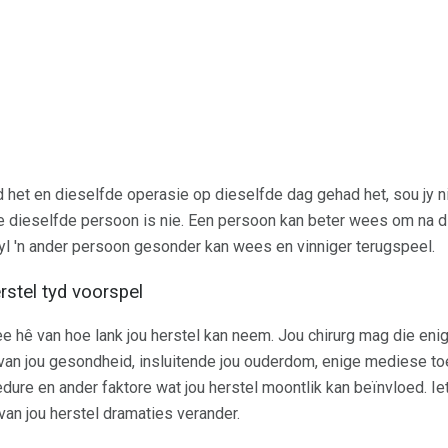
ad het en dieselfde operasie op dieselfde dag gehad het, sou jy 
ie dieselfde persoon is nie. Een persoon kan beter wees om na di
erwyl 'n ander persoon gesonder kan wees en vinniger terugspeel.
rstel tyd voorspel
dee hê van hoe lank jou herstel kan neem. Jou chirurg mag die e
 van jou gesondheid, insluitende jou ouderdom, enige mediese to
ure en ander faktore wat jou herstel moontlik kan beïnvloed. I
an jou herstel dramaties verander.