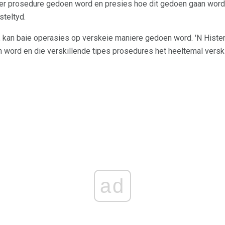
ter prosedure gedoen word en presies hoe dit gedoen gaan word,
steltyd.
, kan baie operasies op verskeie maniere gedoen word. 'N Hist
 word en die verskillende tipes prosedures het heeltemal versk
ad