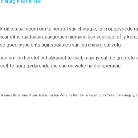
chirurgie te herstel
 dit jou sal neem om te herstel van chirurgie, is 'n opgevoede raai
aar dit is raadsaam, aangesien niemand kan voorspel of jy kompl
e goed jy jou ontslaginstruksies van jou chirurg sal volg.
nse om jou herstel tyd akkuraat te skat, maar jy sal die grootste 
ouself te sorg gedurende die dae en weke na die operasie.
ikaanse Departement van Gesondheid en Menslike Dienste.
www.ahrq.gov/consumer/surgery/su