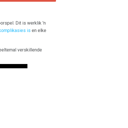
rspel. Dit is werklik 'n
komplikasies is
en elke
heeltemal verskillende