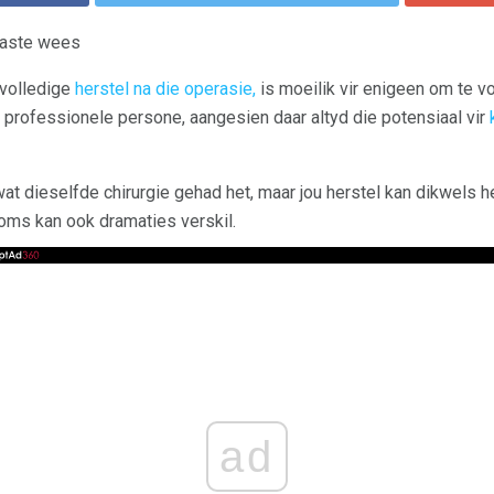
aaste wees
n volledige
herstel na die operasie,
is moeilik vir enigeen om te voo
professionele persone, aangesien daar altyd die potensiaal vir
wat dieselfde chirurgie gehad het, maar jou herstel kan dikwels 
tkoms kan ook dramaties verskil.
ad