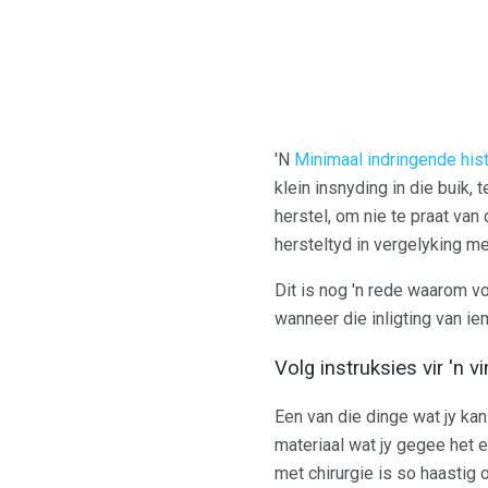
'N
Minimaal indringende
his
klein insnyding in die buik, 
herstel, om nie te praat van
hersteltyd in vergelyking m
Dit is nog 'n rede waarom vo
wanneer die inligting van ie
Volg instruksies vir 'n v
Een van die dinge wat jy kan
materiaal wat jy gegee het e
met chirurgie is so haastig 