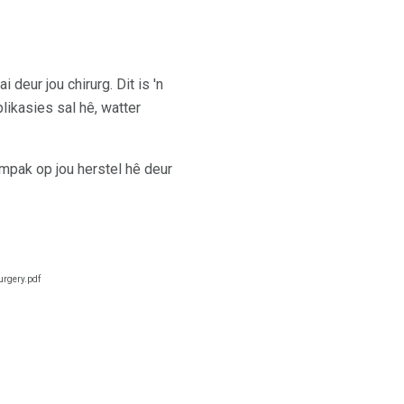
 deur jou chirurg. Dit is 'n
ikasies sal hê, watter
impak op jou herstel hê deur
rgery.pdf