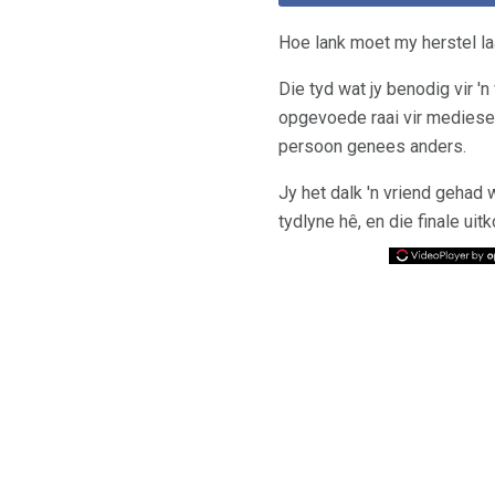
Hoe lank moet my herstel l
Die tyd wat jy benodig vir '
opgevoede raai vir mediese 
persoon genees anders.
Jy het dalk 'n vriend gehad 
tydlyne hê, en die finale ui