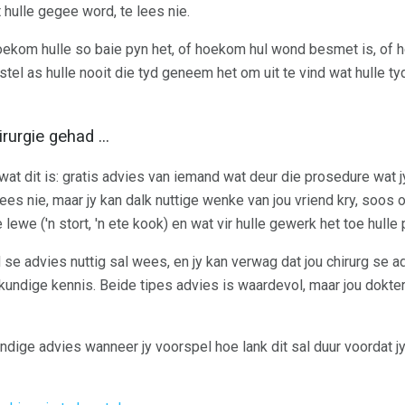
at hulle gegee word, te lees nie.
ekom hulle so baie pyn het, of hoekom hul wond besmet is, of 
stel as hulle nooit die tyd geneem het om uit te vind wat hulle 
rurgie gehad ...
at dit is: gratis advies van iemand wat deur die prosedure wat jy
es nie, maar jy kan dalk nuttige wenke van jou vriend kry, soos o
lewe ('n stort, 'n ete kook) en wat vir hulle gewerk het toe hull
 se advies nuttig sal wees, en jy kan verwag dat jou chirurg se a
kundige kennis. Beide tipes advies is waardevol, maar jou dokter
ndige advies wanneer jy voorspel hoe lank dit sal duur voordat j