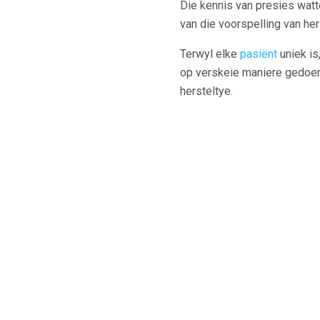
Die kennis van presies wat
van die voorspelling van her
Terwyl elke
pasiënt
uniek is
op verskeie maniere gedoen
hersteltye.