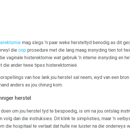
terektomie
mag slegs 'n paar weke hersteltyd benodig as dit ge
terwyl die
oop
prosedure met die lang maag insnyding tien tot tw
 die vaginale histerektomie wat gebruik 'n interne insnyding en he
et die ander twee tipes histerektomieë.
orspellings van hoe lank jou herstel sal neem, wyd van een bron n
mand anders as jou chirurg kom.
inniger herstel
 doen om jou herstel tyd te bespoedig, is om na jou ontslag instru
n volg dan die instruksies. Dit klink te simplisties, maar 'n verb
om die hospitaal te verlaat dat hulle nie luister na die onderwys 