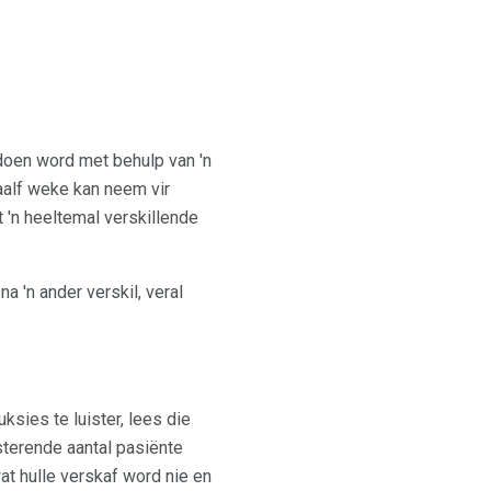
doen word met behulp van 'n
aalf weke kan neem vir
t 'n heeltemal verskillende
a 'n ander verskil, veral
ksies te luister, lees die
ysterende aantal pasiënte
wat hulle verskaf word nie en