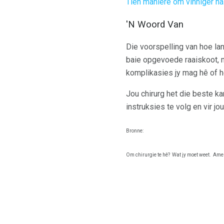
Tien maniere om vinniger na 
'N Woord Van
Die voorspelling van hoe lank
baie opgevoede raaiskoot, m
komplikasies jy mag hê of ho
Jou chirurg het die beste ka
instruksies te volg en vir j
Bronne:
Om chirurgie te hê?
Wat jy moet weet.
Amer