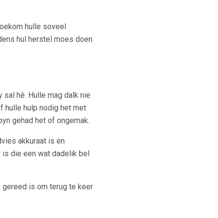
hoekom hulle soveel
tydens hul herstel moes doen
 sal hê. Hulle mag dalk nie
f hulle hulp nodig het met
e pyn gehad het of ongemak.
dvies akkuraat is en
 is die een wat dadelik bel
y gereed is om terug te keer