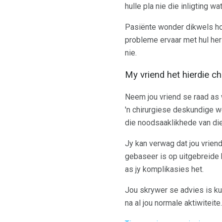
hulle pla nie die inligting w
Pasiënte wonder dikwels ho
probleme ervaar met hul her
nie.
My vriend het hierdie chi
Neem jou vriend se raad as w
'n chirurgiese deskundige we
die noodsaaklikhede van die 
Jy kan verwag dat jou vriend
gebaseer is op uitgebreide 
as jy komplikasies het.
Jou skrywer se advies is ku
na al jou normale aktiwiteite.