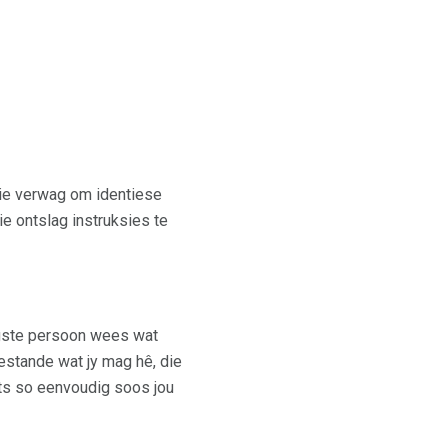
nie verwag om identiese
e ontslag instruksies te
nigste persoon wees wat
estande wat jy mag hê, die
ets so eenvoudig soos jou