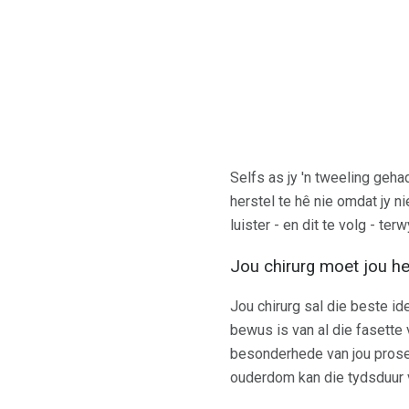
Selfs as jy 'n tweeling geh
herstel te hê nie omdat jy n
luister - en dit te volg - t
Jou chirurg moet jou he
Jou chirurg sal die beste i
bewus is van al die fasette
besonderhede van jou prosed
ouderdom kan die tydsduur v