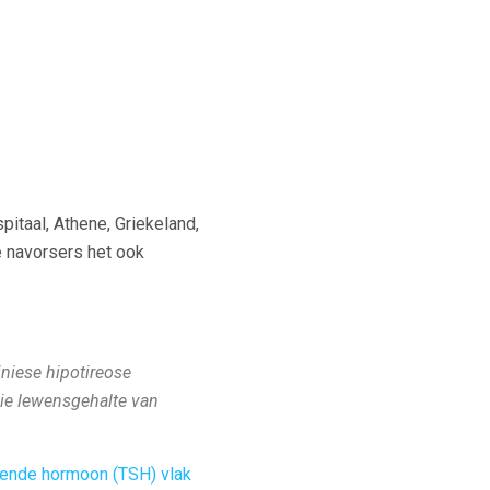
itaal, Athene, Griekeland,
e navorsers het ook
iniese hipotireose
die lewensgehalte van
rende hormoon (TSH) vlak