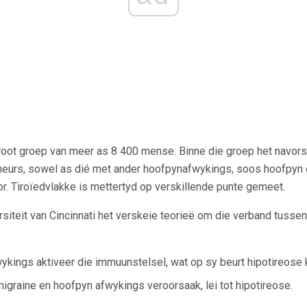
 groot groep van meer as 8 400 mense. Binne die groep het navo
ineurs, sowel as dié met ander hoofpynafwykings, soos hoofpyn 
. Tiroïedvlakke is mettertyd op verskillende punte gemeet.
siteit van Cincinnati het verskeie teorieë om die verband tussen
ykings aktiveer die immuunstelsel, wat op sy beurt hipotireose 
migraine en hoofpyn afwykings veroorsaak, lei tot hipotireose.