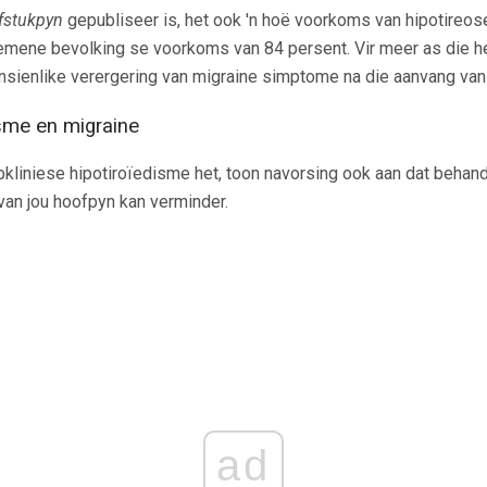
fstukpyn
gepubliseer is, het ook 'n hoë voorkoms van hipotireos
gemene bevolking se voorkoms van 84 persent. Vir meer as die he
ansienlike verergering van migraine simptome na die aanvang van
isme en migraine
liniese hipotiroïedisme het, toon navorsing ook aan dat behandel
van jou hoofpyn kan verminder.
ad