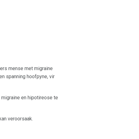
rsers mense met migraine
en spanning hoofpyne, vir
 migraine en hipotireose te
kan veroorsaak.