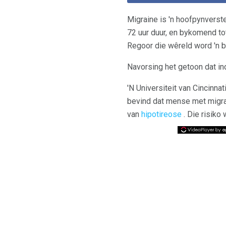
Migraine is 'n hoofpynverste
72 uur duur, en bykomend tot 
Regoor die wêreld word 'n b
Navorsing het getoon dat ind
'N Universiteit van Cincinna
bevind dat mense met migrai
van
hipotireose
. Die risiko