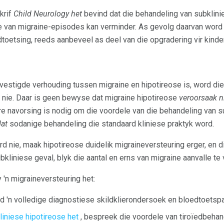
krif
Child Neurology het
bevind dat die behandeling van subklini
 van migraine-episodes kan verminder. As gevolg daarvan word 
dtoetsing, reeds aanbeveel as deel van die opgradering vir kinde
evestigde verhouding tussen migraine en hipotireose is, word d
 ​​nie. Daar is geen bewyse dat migraine hipotireose
veroorsaak n
re navorsing is nodig om die voordele van die behandeling van su
at
sodanige behandeling die standaard kliniese praktyk word.
rd nie, maak hipotireose duidelik migraineversteuring erger, en 
ubkliniese geval, blyk die aantal en erns van migraine aanvalle te
 'n migraineversteuring het:
d 'n volledige diagnostiese skildklierondersoek en bloedtoetspa
liniese hipotireose het
, bespreek die voordele van tiroïedbehan