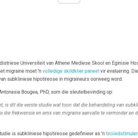
distriese Universiteit van Athene Mediese Skool en Eginisie Hosp
met migraine moet 'n
volledige skildklier paneel
vir evaluering. Di
an subkliniese hipotireose in migraineurs oorweeg word.
Antonasia Bougea, PhD, som die sleutelbevinding op:
t, is dit die eerste studie wat toon dat die behandeling van subkl
e die frekwensie en erns van migraine aanvalle te verminder en 
tudie is subkliniese hipotireose gedefinieer as 'n
tiroïedstimule