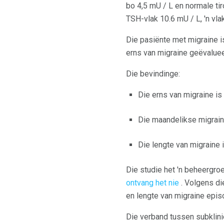
bo 4,5 mU / L en normale tir
TSH-vlak 10.6 mU / L, 'n v
Die pasiënte met migraine i
erns van migraine geëvaluee
Die bevindinge:
Die erns van migraine is 
Die maandelikse migrain
Die lengte van migraine 
Die studie het 'n beheergro
ontvang het nie
. Volgens di
en lengte van migraine epi
Die verband tussen subklini