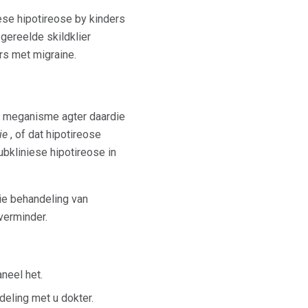
ese hipotireose by kinders
gereelde skildklier
rs met migraine.
ie meganisme agter daardie
ie
, of dat hipotireose
bkliniese hipotireose in
die behandeling van
 verminder.
neel het.
deling met u dokter.