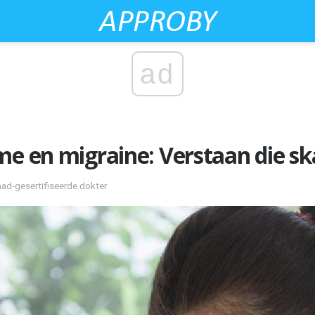
ad
e en migraine: Verstaan ​​die sk
aad-gesertifiseerde dokter