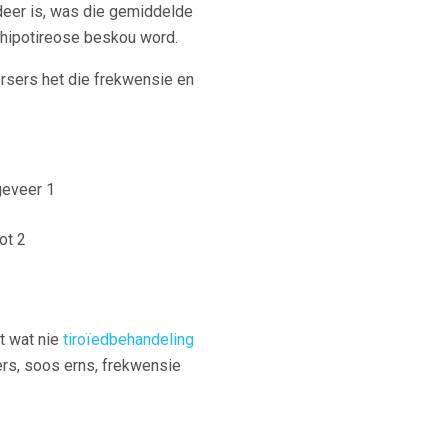
udeer is, was die gemiddelde
 hipotireose beskou word.
orsers het die frekwensie en
ngeveer 1
ot 2
t wat nie
tiroïedbehandeling
ers, soos erns, frekwensie