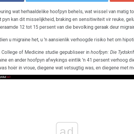
uring wat herhaaldelike hoofpyn behels, wat wissel van matig tot
pyn kan dit misselijkheid, braking en sensitiwiteit vir reuke, gel
eraamde 12 tot 15 persent van die bevolking geraak deur migrai
ien u migraine het, u 'n aansienlik verhoogde risiko het om hipot
ti College of Medicine studie gepubliseer in
hoofpyn: Die Tydskri
ne en ander hoofpyn afwykings eintlik 'n 41 persent verhoog die
 was hoër in vroue, diegene wat vetsugtig was, en diegene met
ad