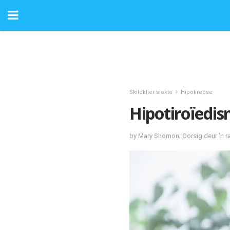
Skildklier siekte
Hipotireose
Hipotiroïedism
by Mary Shomon; Oorsig deur 'n r