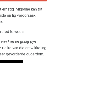
 ernstig. Migraine kan tot
uide en lig veroorsaak.
ne.
iroïed te wees.
f van kop en gesig pyn
 risiko van die ontwikkeling
 meer gevorderde ouderdom.