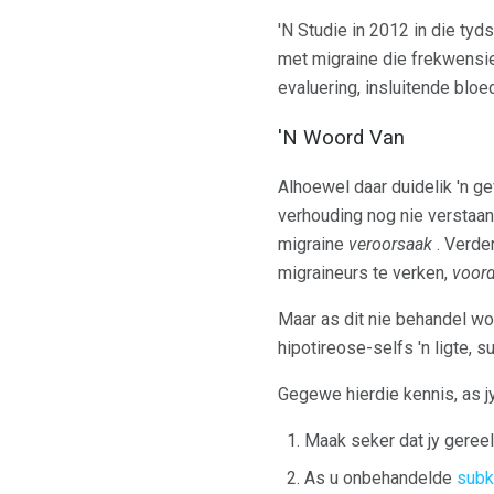
'N Studie in 2012 in die tyds
met migraine die frekwensie
evaluering, insluitende bloe
'N Woord Van
Alhoewel daar duidelik 'n g
verhouding nog nie verstaan
migraine
veroorsaak
. Verde
migraineurs te verken,
voord
Maar as dit nie behandel wo
hipotireose-selfs 'n ligte, s
Gegewe hierdie kennis, as jy
Maak seker dat jy gereel
As u onbehandelde
subk