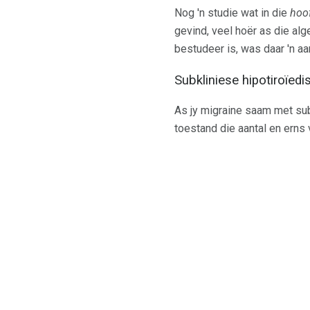
Nog 'n studie wat in die
hoo
gevind, veel hoër as die al
bestudeer is, was daar 'n a
Subkliniese hipotiroïed
As jy migraine saam met subk
toestand die aantal en erns 