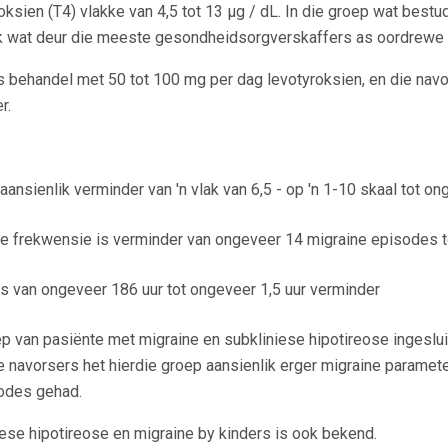
oksien (T4) vlakke van 4,5 tot 13 μg / dL. In die groep wat best
lak wat deur die meeste gesondheidsorgverskaffers as oordrewe
s behandel met 50 tot 100 mg per dag levotyroksien, en die nav
r.
aansienlik verminder van 'n vlak van 6,5 - op 'n 1-10 skaal tot o
e frekwensie is verminder van ongeveer 14 migraine episodes t
is van ongeveer 186 uur tot ongeveer 1,5 uur verminder
ep van pasiënte met migraine en subkliniese hipotireose ingeslui
e navorsers het hierdie groep aansienlik erger migraine paramet
sodes gehad.
ese hipotireose en migraine by kinders is ook bekend.