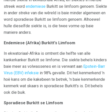
streek word
endemiese
Burkitt se limfoom genoem. Siekte
in ander streke van die wêreld is baie minder algemeen en
word sporadiese Burkitt se limfoom genoem. Alhoewel
hulle dieselfde siekte is, is die twee vorme op baie
maniere anders.
Endemiese (Afrika) Burkitt's Limfoom
In ekwatoriaal-Afrika is omtrent die helfte van alle
kankerkanker Burkitt se limfome. Die siekte behels kinders
baie meer as volwassenes en is verwant aan
Epstein-Barr
Virus (EBV) infeksie
in 98% gevalle. Dit het kenmerkend 'n
hoë kans om die kakebeen te betrek, 'n baie kenmerkende
kenmerk wat skaars in sporadiese Burkitt's is. Dit behels
ook die buik.
Sporadiese Burkitt se Limfoom