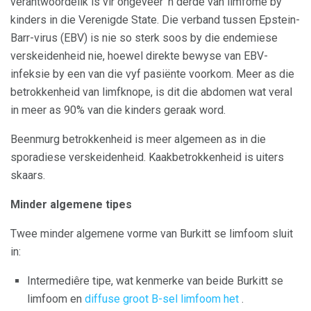
verantwoordelik is vir ongeveer 'n derde van limfome by
kinders in die Verenigde State. Die verband tussen Epstein-
Barr-virus (EBV) is nie so sterk soos by die endemiese
verskeidenheid nie, hoewel direkte bewyse van EBV-
infeksie by een van die vyf pasiënte voorkom. Meer as die
betrokkenheid van limfknope, is dit die abdomen wat veral
in meer as 90% van die kinders geraak word.
Beenmurg betrokkenheid is meer algemeen as in die
sporadiese verskeidenheid. Kaakbetrokkenheid is uiters
skaars.
Minder algemene tipes
Twee minder algemene vorme van Burkitt se limfoom sluit
in:
Intermediêre tipe, wat kenmerke van beide Burkitt se
limfoom en
diffuse groot B-sel limfoom het
.