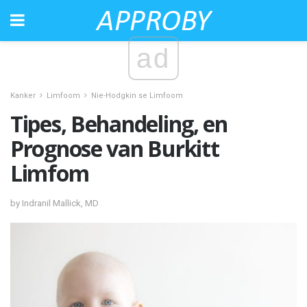
ad
Kanker
Limfoom
Nie-Hodgkin se Limfoom
Tipes, Behandeling, en
Prognose van Burkitt
Limfom
by Indranil Mallick, MD