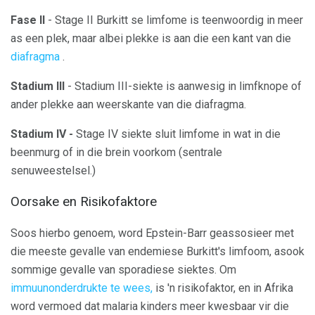
Fase II
- Stage II Burkitt se limfome is teenwoordig in meer
as een plek, maar albei plekke is aan die een kant van die
diafragma
.
Stadium III
- Stadium III-siekte is aanwesig in limfknope of
ander plekke aan weerskante van die diafragma.
Stadium IV -
Stage IV siekte sluit limfome in wat in die
beenmurg of in die brein voorkom (sentrale
senuweestelsel.)
Oorsake en Risikofaktore
Soos hierbo genoem, word Epstein-Barr geassosieer met
die meeste gevalle van endemiese Burkitt's limfoom, asook
sommige gevalle van sporadiese siektes. Om
immuunonderdrukte te wees,
is 'n risikofaktor, en in Afrika
word vermoed dat malaria kinders meer kwesbaar vir die