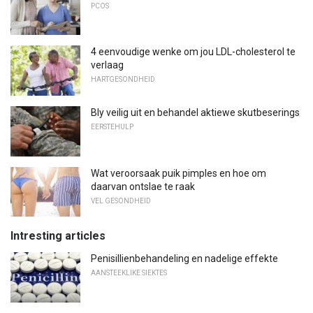
PCOS
4 eenvoudige wenke om jou LDL-cholesterol te
verlaag
HARTGESONDHEID
Bly veilig uit en behandel aktiewe skutbeserings
EERSTEHULP
Wat veroorsaak puik pimples en hoe om
daarvan ontslae te raak
VEL GESONDHEID
Intresting articles
Penisillienbehandeling en nadelige effekte
AANSTEEKLIKE SIEKTES