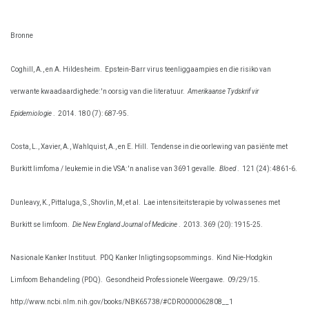
Bronne
Coghill, A., en A. Hildesheim.
Epstein-Barr virus teenliggaampies en die risiko van
verwante kwaadaardighede: 'n oorsig van die literatuur.
Amerikaanse Tydskrif vir
Epidemiologie
.
2014. 180 (7): 687-95.
Costa, L., Xavier, A., Wahlquist, A., en E. Hill.
Tendense in die oorlewing van pasiënte met
Burkitt limfoma / leukemie in die VSA: 'n analise van 3691 gevalle.
Bloed
.
121 (24): 4861-6.
Dunleavy, K., Pittaluga, S., Shovlin, M, et al.
Lae intensiteitsterapie by volwassenes met
Burkitt se limfoom.
Die New England Journal of Medicine
.
2013. 369 (20): 1915-25.
Nasionale Kanker Instituut.
PDQ Kanker Inligtingsopsommings.
Kind Nie-Hodgkin
Limfoom Behandeling (PDQ).
Gesondheid Professionele Weergawe.
09/29/15.
http://www.ncbi.nlm.nih.gov/books/NBK65738/#CDR0000062808__1