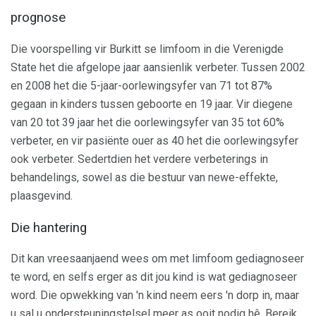
prognose
Die voorspelling vir Burkitt se limfoom in die Verenigde
State het die afgelope jaar aansienlik verbeter. Tussen 2002
en 2008 het die 5-jaar-oorlewingsyfer van 71 tot 87%
gegaan in kinders tussen geboorte en 19 jaar. Vir diegene
van 20 tot 39 jaar het die oorlewingsyfer van 35 tot 60%
verbeter, en vir pasiënte ouer as 40 het die oorlewingsyfer
ook verbeter. Sedertdien het verdere verbeterings in
behandelings, sowel as die bestuur van newe-effekte,
plaasgevind.
Die hantering
Dit kan vreesaanjaend wees om met limfoom gediagnoseer
te word, en selfs erger as dit jou kind is wat gediagnoseer
word. Die opwekking van 'n kind neem eers 'n dorp in, maar
u sal u ondersteuningstelsel meer as ooit nodig hê. Bereik