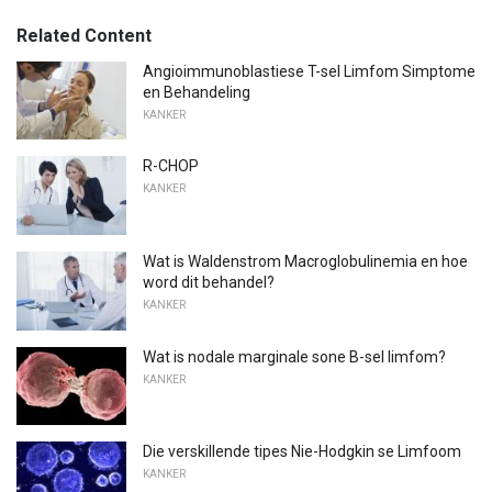
Related Content
Angioimmunoblastiese T-sel Limfom Simptome
en Behandeling
KANKER
R-CHOP
KANKER
Wat is Waldenstrom Macroglobulinemia en hoe
word dit behandel?
KANKER
Wat is nodale marginale sone B-sel limfom?
KANKER
Die verskillende tipes Nie-Hodgkin se Limfoom
KANKER