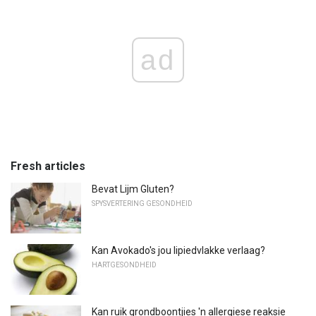
ad
Fresh articles
Bevat Lijm Gluten?
SPYSVERTERING GESONDHEID
Kan Avokado's jou lipiedvlakke verlaag?
HARTGESONDHEID
Kan ruik grondboontjies 'n allergiese reaksie