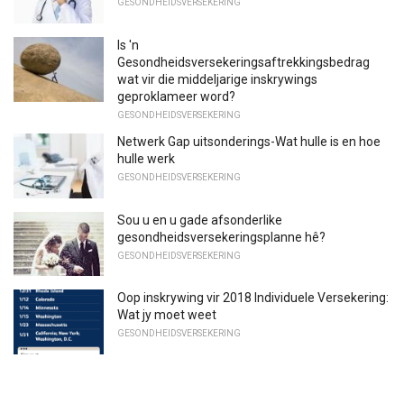
GESONDHEIDSVERSEKERING
Is 'n
Gesondheidsversekeringsaftrekkingsbedrag
wat vir die middeljarige inskrywings
geproklameer word?
GESONDHEIDSVERSEKERING
Netwerk Gap uitsonderings-Wat hulle is en hoe
hulle werk
GESONDHEIDSVERSEKERING
Sou u en u gade afsonderlike
gesondheidsversekeringsplanne hê?
GESONDHEIDSVERSEKERING
Oop inskrywing vir 2018 Individuele Versekering:
Wat jy moet weet
GESONDHEIDSVERSEKERING