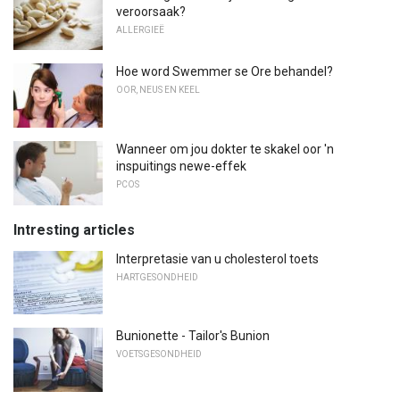
veroorsaak?
ALLERGIEË
Hoe word Swemmer se Ore behandel?
OOR, NEUS EN KEEL
Wanneer om jou dokter te skakel oor 'n
inspuitings newe-effek
PCOS
Intresting articles
Interpretasie van u cholesterol toets
HARTGESONDHEID
Bunionette - Tailor's Bunion
VOETSGESONDHEID