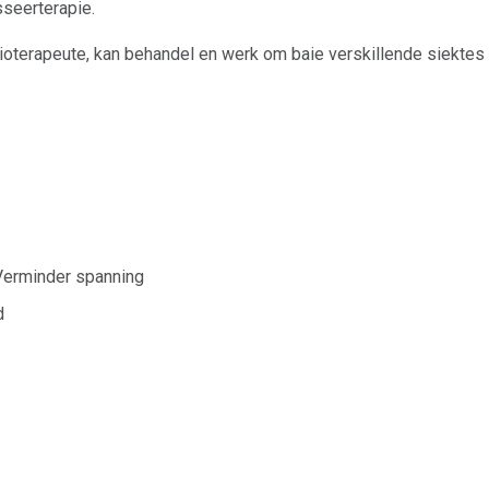
sseerterapie.
oterapeute, kan behandel en werk om baie verskillende siektes 
Verminder spanning
d