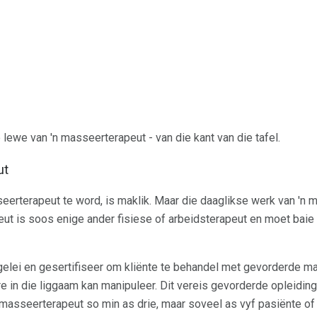
 lewe van 'n masseerterapeut - van die kant van die tafel.
ut
erterapeut te word, is maklik. Maar die daaglikse werk van 'n m
ut is soos enige ander fisiese of arbeidsterapeut en moet baie p
elei en gesertifiseer om kliënte te behandel met gevorderde
e in die liggaam kan manipuleer. Dit vereis gevorderde opleidin
n masseerterapeut so min as drie, maar soveel as vyf pasiënte of 