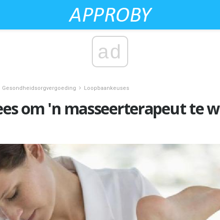
ad
Gesondheidsorgvergoeding
Loopbaankeuses
ees om 'n masseerterapeut te 