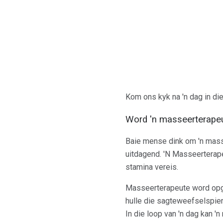
Kom ons kyk na 'n dag in die
Word 'n masseerterape
Baie mense dink om 'n masse
uitdagend. 'N Masseerterape
stamina vereis.
Masseerterapeute word opg
hulle die sagteweefselspier
In die loop van 'n dag kan '