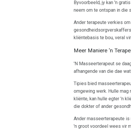
Byvoorbeeld, jy kan 'n grati
neem om te ontspan in die s
Ander terapeute verkies om 
gesondheidsorgverskaffers w
kliëntebasis te bou, veral v
Meer Maniere 'n Terape
'N Masseerterapeut se daagl
afhangende van die dae wat 
Tipies bied masseerterapeut
omgewing werk. Hulle mag nie
kliënte, kan hulle egter 'n 
die dokter of ander gesond
Ander masseerterapeute is mo
'n groot voordeel wees vir 