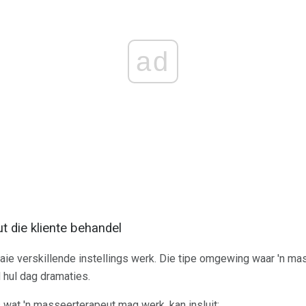
ad
 die kliente behandel
aie verskillende instellings werk. Die tipe omgewing waar 'n ma
 hul dag dramaties.
 wat 'n masseerterapeut mag werk, kan insluit: