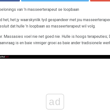
 belonings van 'n masseerterapeut se loopbaan
ad het, het jy waarskynlik tyd gespandeer met jou masseerterapeu
luit dat hulle 'n loopbaan as masseerterapeut wil volg.
or. Massasies voel nie net goed nie. Hulle is hoogs terapeuties; D
nvraag is en baie vinniger groei as baie ander tradisionele werk
ad