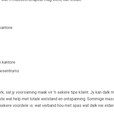
kantore
e kantore
siesentrums
rk, sal jy voorsiening maak vir 'n sekere tipe kliënt. Jy kan dalk
nste wat help met totale welstand en ontspanning. Sommige mas
sekere voordele is. wat verband hou met spas wat dalk nie elders