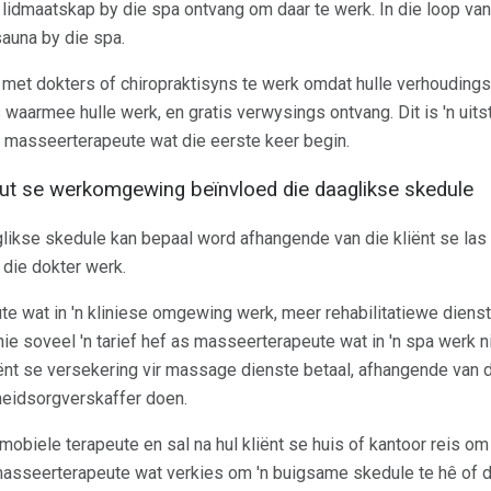
s lidmaatskap by die spa ontvang om daar te werk. In die loop van
auna by die spa.
met dokters of chiropraktisyns te werk omdat hulle verhouding
aarmee hulle werk, en gratis verwysings ontvang. Dit is 'n uit
ir masseerterapeute wat die eerste keer begin.
ut se werkomgewing beïnvloed die daaglikse skedule
ikse skedule kan bepaal word afhangende van die kliënt se las v
die dokter werk.
e wat in 'n kliniese omgewing werk, meer rehabilitatiewe dienste
 soveel 'n tarief hef as masseerterapeute wat in 'n spa werk nie
kliënt se versekering vir massage dienste betaal, afhangende van 
heidsorgverskaffer doen.
biele terapeute en sal na hul kliënt se huis of kantoor reis om 
masseerterapeute wat verkies om 'n buigsame skedule te hê of d