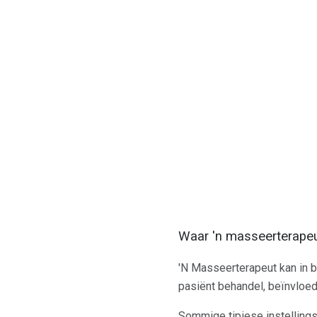
Waar 'n masseerterapeut
'N Masseerterapeut kan in b
pasiënt behandel, beïnvloed
Sommige tipiese instellings