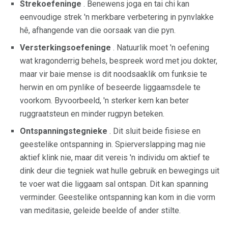
Strekoefeninge
. Benewens joga en tai chi kan
eenvoudige strek 'n merkbare verbetering in pynvlakke
hê, afhangende van die oorsaak van die pyn.
Versterkingsoefeninge
. Natuurlik moet 'n oefening
wat kragonderrig behels, bespreek word met jou dokter,
maar vir baie mense is dit noodsaaklik om funksie te
herwin en om pynlike of beseerde liggaamsdele te
voorkom. Byvoorbeeld, 'n sterker kern kan beter
ruggraatsteun en minder rugpyn beteken.
Ontspanningstegnieke
. Dit sluit beide fisiese en
geestelike ontspanning in. Spierverslapping mag nie
aktief klink nie, maar dit vereis 'n individu om aktief te
dink deur die tegniek wat hulle gebruik en bewegings uit
te voer wat die liggaam sal ontspan. Dit kan spanning
verminder. Geestelike ontspanning kan kom in die vorm
van meditasie, geleide beelde of ander stilte.