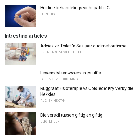
Huidige behandelings vir hepatitis C
HEPATITIS
Intresting articles
Advies vir Toilet 'n Ses jaar oud met outisme
BREIN EN SENUWEESTELSEL
Lewenstylaanwysers in jou 40s
GESONDE VEROUDERING
Ruggraat Fisioterapie vs Opioïede: Kry Verby die
Hekkies
RUG- EN NEKPYN
Die verskil tussen giftig en giftig
EERSTEHULP