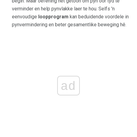
begin. Maar oefening het getoon om pyn oor tyd te
verminder en help pynvlakke laer te hou. Selfs 'n
eenvoudige
loopprogram
kan beduidende voordele in
pynvermindering en beter gesamentlike beweging hê.
ad