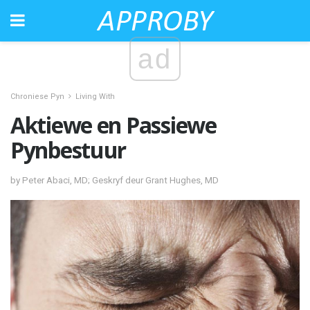
ad
Chroniese Pyn
Living With
Aktiewe en Passiewe
Pynbestuur
by Peter Abaci, MD; Geskryf deur Grant Hughes, MD