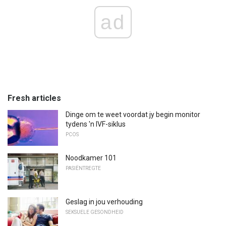
ad
Fresh articles
Dinge om te weet voordat jy begin monitor
tydens 'n IVF-siklus
PCOS
Noodkamer 101
PASIËNTREGTE
Geslag in jou verhouding
SEKSUELE GESONDHEID