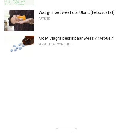
Wat jy moet weet oor Uloric (Febuxostat)
ARTRITIS
Moet Viagra beskikbaar wees vir vroue?
SEKSUELE GESONDHEID