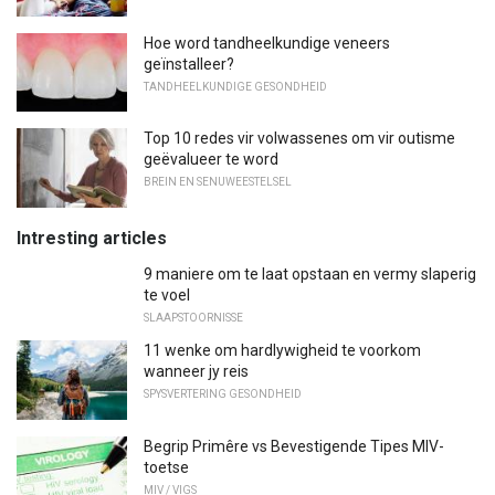
Hoe word tandheelkundige veneers
geïnstalleer?
TANDHEELKUNDIGE GESONDHEID
Top 10 redes vir volwassenes om vir outisme
geëvalueer te word
BREIN EN SENUWEESTELSEL
Intresting articles
9 maniere om te laat opstaan ​​en vermy slaperig
te voel
SLAAPSTOORNISSE
11 wenke om hardlywigheid te voorkom
wanneer jy reis
SPYSVERTERING GESONDHEID
Begrip Primêre vs Bevestigende Tipes MIV-
toetse
MIV / VIGS