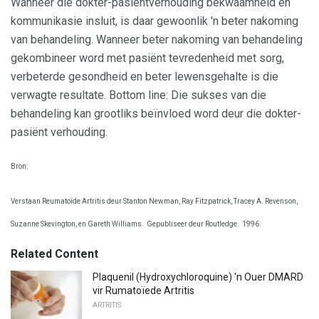
Wanneer die dokter-pasiëntverhouding bekwaamheid en
kommunikasie insluit, is daar gewoonlik 'n beter nakoming
van behandeling. Wanneer beter nakoming van behandeling
gekombineer word met pasiënt tevredenheid met sorg,
verbeterde gesondheid en beter lewensgehalte is die
verwagte resultate. Bottom line: Die sukses van die
behandeling kan grootliks beïnvloed word deur die dokter-
pasiënt verhouding.
Bron:
Verstaan ​​Reumatoïde Artritis deur Stanton Newman, Ray Fitzpatrick, Tracey A. Revenson,
Suzanne Skevington, en Gareth Williams.
Gepubliseer deur Routledge.
1996.
Related Content
Plaquenil (Hydroxychloroquine) 'n Ouer DMARD
vir Rumatoïede Artritis
ARTRITIS