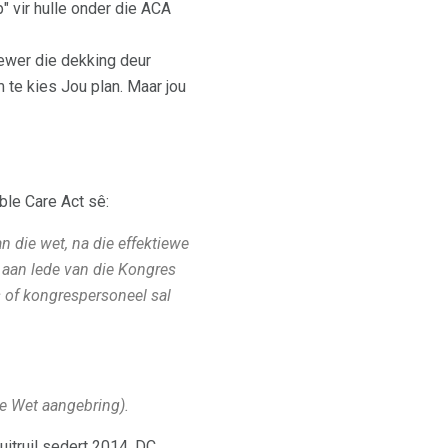
" vir hulle onder die ACA
gewer die dekking deur
m te kies Jou plan. Maar jou
ble Care Act sê:
 die wet, na die effektiewe
 aan lede van die Kongres
s of kongrespersoneel sal
die Wet aangebring).
itruil sedert 2014. DC