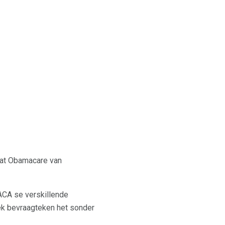
 wat Obamacare van
ACA se verskillende
ek bevraagteken het sonder