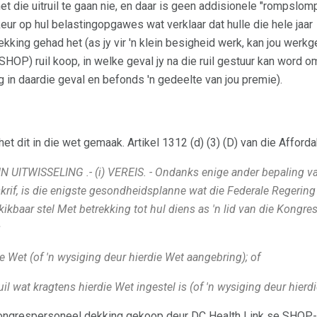
et die uitruil te gaan nie, en daar is geen addisionele "rompslomp
eur op hul belastingopgawes wat verklaar dat hulle die hele jaar
ing gehad het (as jy vir 'n klein besigheid werk, kan jou werk
SHOP) ruil koop, in welke geval jy na die ruil gestuur kan word o
in daardie geval en befonds 'n gedeelte van jou premie).
t dit in die wet gemaak. Artikel 1312 (d) (3) (D) van die Afforda
UITWISSELING .- (i) VEREIS. - Ondanks enige ander bepaling van
krif, is die enigste gesondheidsplanne wat die Federale Regering
kbaar stel Met betrekking tot hul diens as 'n lid van die Kongre
s
ie Wet (of 'n wysiging deur hierdie Wet aangebring);
of
ruil wat kragtens hierdie Wet ingestel is (of 'n wysiging deur hier
kongrespersoneel dekking gekoop deur DC Health Link se SHOP-u