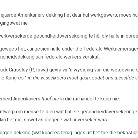
ejaarde Amerikaners dekking het deur hul werkgewers, moes hul
gingswet nie.
werkversekerde gesondheidsversekering te hê, bly hulle in oor
s gewees het, aangesien hulle onder die Federale Werknemers
ndheidsdekking aan federale werkers verskaf.
uck Grassley (R, Iowa) gevra vir 'n wysiging van die wetgewing s
die Kongres "
in die wisselkoers moet gaan, sodat ons dieselfde
erheid Amerikaners
hoef nie
in die ruilhandel te koop nie.
k ontwerp om mense te dien wat hul eie gesondheidsversekering k
lan het nie, sowel as diegene wat onverseker was.
de dekking (wat kongres terug ingesluit het toe die bekostig