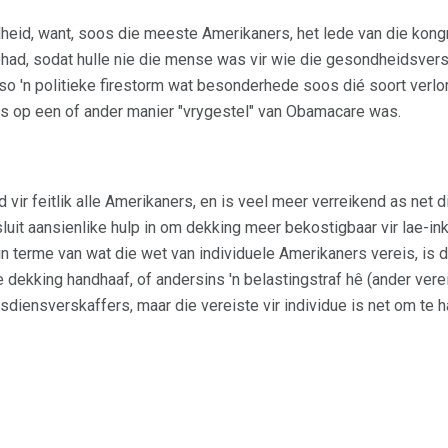
heid, want, soos die meeste Amerikaners, het lede van die kon
ad, sodat hulle nie die mense was vir wie die gesondheidsver
so 'n politieke firestorm wat besonderhede soos dié soort verlor
es op een of ander manier "vrygestel" van Obamacare was.
 vir feitlik alle Amerikaners, en is veel meer verreikend as net die
luit aansienlike hulp in om dekking meer bekostigbaar vir lae-
n terme van wat die wet van individuele Amerikaners vereis, is 
ekking handhaaf, of andersins 'n belastingstraf hê (ander ver
iensverskaffers, maar die vereiste vir individue is net om te h