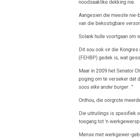
noodsaaklike dekking nie.
Aangesien die meeste nie-b
van die bekostigbare versor
Solank hulle voortgaan om 
Dit sou ook vir die Kongre
(FEHBP) gedek is, wat geso
Maar in 2009 het Senator Ch
poging om te verseker dat 
soos elke ander burger
. "
Onthou, die oorgrote meerd
Die uitruilings is spesifie
toegang tot 'n werkgewersp
Mense met werkgewer-geborg