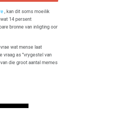
re
, kan dit soms moeilik
sowat 14 persent
re bronne van inligting oor
 vrae wat mense laat
die vraag as "vrygestel van
g van die groot aantal memes