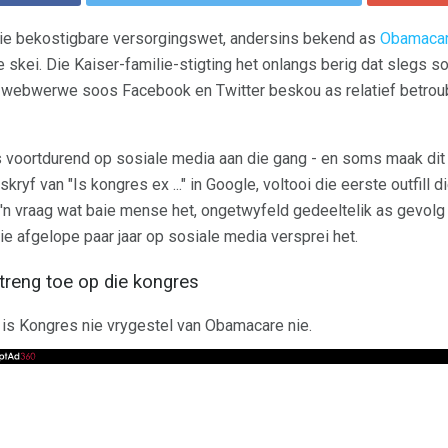
 die bekostigbare versorgingswet, andersins bekend as
Obamaca
te skei. Die Kaiser-familie-stigting het onlangs berig dat slegs 
webwerwe soos Facebook en Twitter beskou as relatief betrouba
is voortdurend op sosiale media aan die gang - en soms maak dit
kryf van "Is kongres ex ..." in Google, voltooi die eerste outfill 
 'n vraag wat baie mense het, ongetwyfeld gedeeltelik as gevol
ie afgelope paar jaar op sosiale media versprei het.
treng toe op die kongres
, is Kongres nie vrygestel van Obamacare nie.