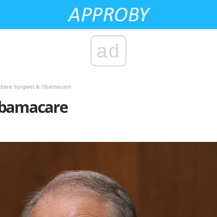
ad
gbare Sorgwet & Obamacare
Obamacare