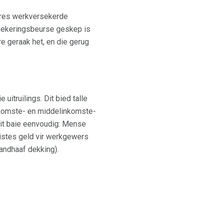
gres werkversekerde
sekeringsbeurse geskep is
e geraak het, en die gerug
 uitruilings. Dit bied talle
inkomste- en middelinkomste-
dit baie eenvoudig: Mense
eistes geld vir werkgewers
andhaaf dekking).