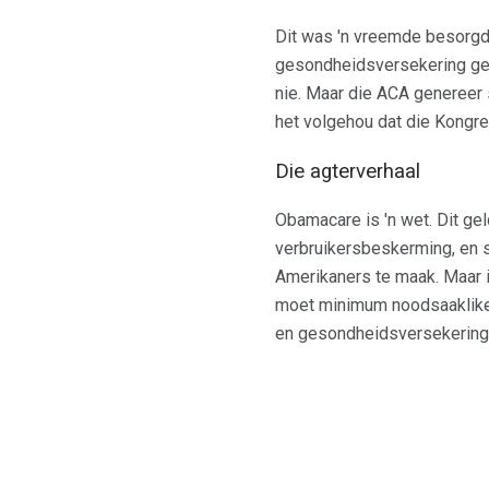
Dit was 'n vreemde besorgd
gesondheidsversekering geh
nie. Maar die ACA genereer 
het volgehou dat die Kongr
Die agterverhaal
Obamacare is 'n wet. Dit geld
verbruikersbeskerming, en s
Amerikaners te maak. Maar i
moet minimum noodsaaklike d
en gesondheidsversekeringsd