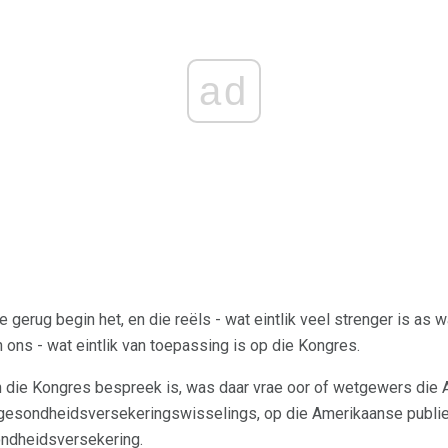
ad
e gerug begin het, en die reëls - wat eintlik veel strenger is as
 ons - wat eintlik van toepassing is op die Kongres.
n die Kongres bespreek is, was daar vrae oor of wetgewers die 
e gesondheidsversekeringswisselings, op die Amerikaanse publi
ondheidsversekering.