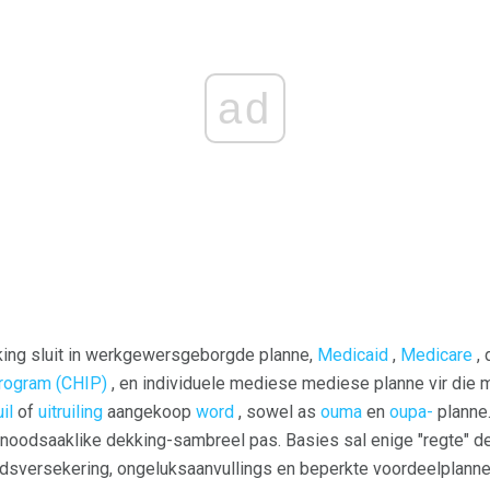
ad
ing sluit in werkgewersgeborgde planne,
Medicaid
,
Medicare
, 
rogram (CHIP)
, en individuele mediese mediese planne vir die m
il
of
uitruiling
aangekoop
word
, sowel as
ouma
en
oupa-
planne.
noodsaaklike dekking-sambreel pas. Basies sal enige "regte" d
sversekering, ongeluksaanvullings en beperkte voordeelplanne 