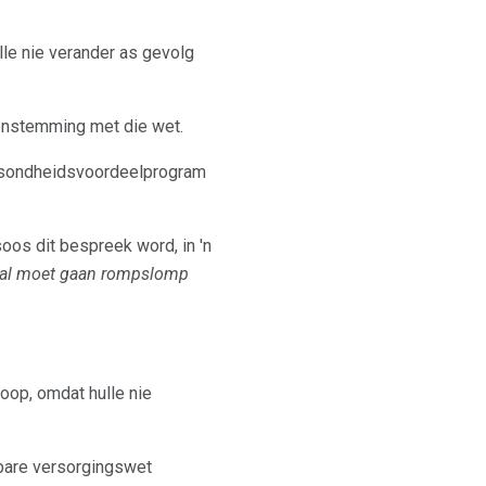
le nie verander as gevolg
eenstemming met die wet.
gesondheidsvoordeelprogram
oos dit bespreek word, in 'n
 sal moet gaan rompslomp
oop, omdat hulle nie
bare versorgingswet