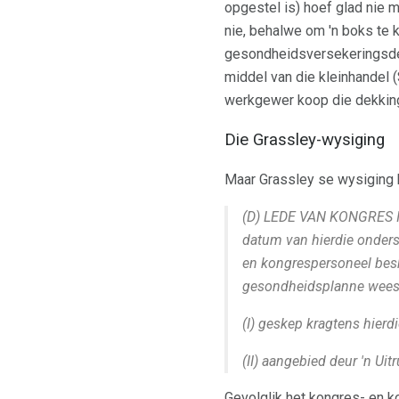
opgestel is) hoef glad nie m
nie, behalwe om 'n boks te k
gesondheidsversekeringsdekk
middel van die kleinhandel (
werkgewer koop die dekking 
Die Grassley-wysiging
Maar Grassley se wysiging he
(D) LEDE VAN KONGRES IN 
datum van hierdie onders
en kongrespersoneel beski
gesondheidsplanne wee
(I) geskep kragtens hierd
(II) aangebied deur 'n Uit
Gevolglik het kongres- en 