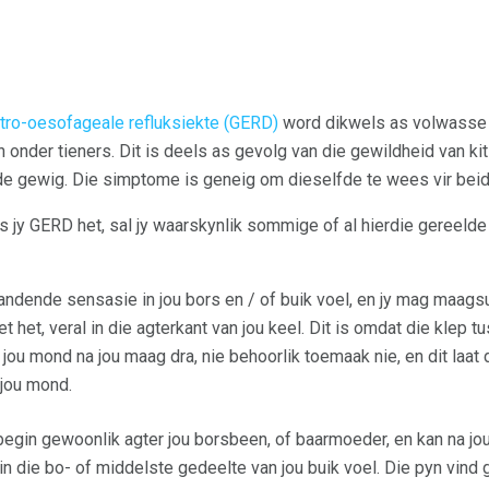
tro-oesofageale refluksiekte (GERD)
word dikwels as volwasse 
 onder tieners. Dit is deels as gevolg van die gewildheid van k
 gewig. Die simptome is geneig om dieselfde te wees vir beid
as jy GERD het, sal jy waarskynlik sommige of al hierdie gereeld
randende sensasie in jou bors en / of buik voel, en jy mag maag
t het, veral in die agterkant van jou keel. Dit is omdat die klep 
 jou mond na jou maag dra, nie behoorlik toemaak nie, en dit laat
 jou mond.
begin gewoonlik agter jou borsbeen, of baarmoeder, en kan na jo
 in die bo- of middelste gedeelte van jou buik voel. Die pyn vind 