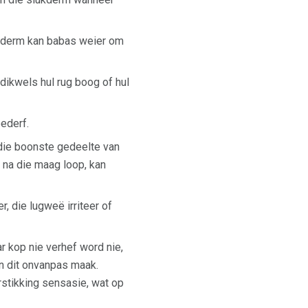
ukderm kan babas weier om
dikwels hul rug boog of hul
ederf.
die boonste gedeelte van
n na die maag loop, kan
 die lugweë irriteer of
r kop nie verhef word nie,
an dit onvanpas maak.
rstikking sensasie, wat op