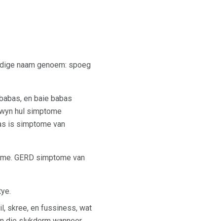
oudige naam genoem: spoeg
 babas, en baie babas
rdwyn hul simptome
bas is simptome van
mptome. GERD simptome van
tye.
il, skree, en fussiness, wat
 in die slukderm wanneer