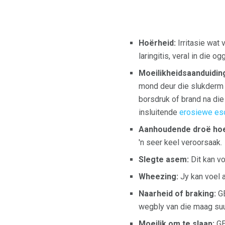
Hoërheid:
Irritasie wat 
laringitis, veral in die og
Moeilikheidsaanduidin
mond deur die slukderm 
borsdruk of brand na die
insluitende
erosiewe eso
Aanhoudende droë ho
'n seer keel veroorsaak.
Slegte asem:
Dit kan vo
Wheezing:
Jy kan voel a
Naarheid of braking:
GE
wegbly van die maag suu
Moeilik om te slaap:
GE