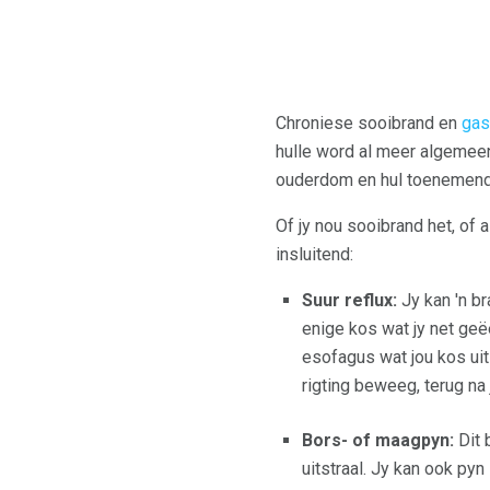
Chroniese sooibrand en
gas
hulle word al meer algemeen
ouderdom en hul toenemende
Of jy nou sooibrand het, of 
insluitend:
Suur reflux:
Jy kan 'n b
enige kos wat jy net geëe
esofagus wat jou kos uit
rigting beweeg, terug na
Bors- of maagpyn:
Dit 
uitstraal. Jy kan ook pyn