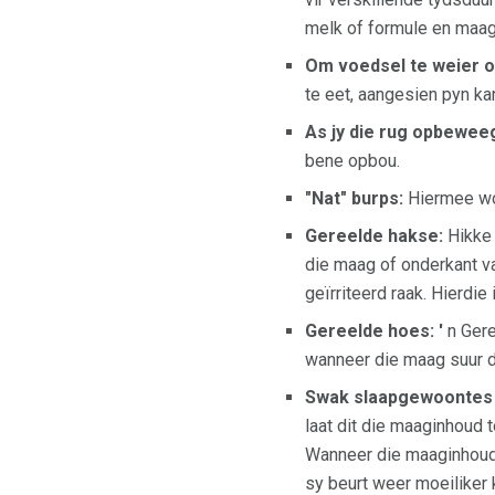
melk of formule en maag 
Om voedsel te weier of
te eet, aangesien pyn ka
As jy die rug opbeweeg
bene opbou.
"Nat" burps:
Hiermee wor
Gereelde hakse:
Hikke 
die maag of onderkant v
geïrriteerd raak. Hierdie
Gereelde hoes: '
n Gere
wanneer die maag suur die
Swak slaapgewoontes 
laat dit die maaginhoud 
Wanneer die maaginhoud t
sy beurt weer moeiliker