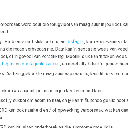
veroorsaak word deur die terugvloei van maag suur in jou keel, ka
gend.
g
: Probleme met sluk, bekend as
disfagie
, kom voor wanneer ko
na die maag verbygaan nie. Daar kan 'n sensasie wees van voedse
 eet, of 'n gevoel van verstikking. Moeilik sluk kan 'n teken wee
fagitis
en
esofageale kanker
, en moet altyd deur 'n geneeshee
es:
As teruggekookte maag suur aspirasie is, kan dit hoes veroo
orkom as suur uit jou maag in jou keel en mond kom.
sof jy sukkel om asem te haal, en jy kan 'n fluitende geluid hoor 
RD kan ook naarheid en / of opwekking veroorsaak, wat kan daart
r.
RD kan jou slaap onderbreek as die simptome moeilik is.