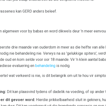
wassenes kan GERD anders beleef.
om algemeen voor by babas en word dikwels deur 'n meer eenv
e eerste drie maande van ouderdom in meer as die helfte van alle
nodig nie behandeling nie. Verwys na as 'gelukkige spiters', ve
e oud en kom selde voor oor 18 maande. Vir 'n klein aantal ba
mediese evaluering en
behandeling
is nodig.
ertel wat verkeerd is nie, is dit belangrik om uit te hou vir si
ing:
Dit kan plaasvind tydens of dadelik na voeding, of op ander 
er dit gevoer word:
Hierdie prikkelbaarheid sluit in gekners, hu
r kan duur. Dit kan voortspruit uit die brandende sensasie en pyn