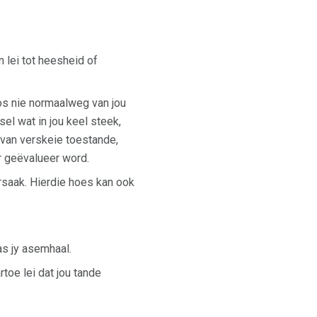
n lei tot heesheid of
s nie normaalweg van jou
l wat in jou keel steek,
s van verskeie toestande,
r geëvalueer word.
rsaak. Hierdie hoes kan ook
as jy asemhaal.
oe lei dat jou tande