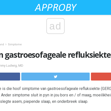
ad
and
Simptome
 gastroesofageale refluksiekte
Emmy Ludwig, MD
ie is die hoof simptome van gastroesofageale refluksiekte (G
Ander simptome sluit in pyn in jou bors en / of maag, moeilikhei
, slegte asem, piepende slaap, en onderbreek slaap.