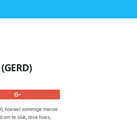
 (GERD)
ERD), hoewel sommige mense
d om te sluk, droë hoes,