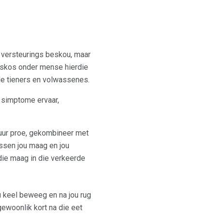
versteurings beskou, maar
itskos onder mense hierdie
e tieners en volwassenes.
e simptome ervaar,
suur proe, gekombineer met
tussen jou maag en jou
 die maag in die verkeerde
u keel beweeg en na jou rug
gewoonlik kort na die eet