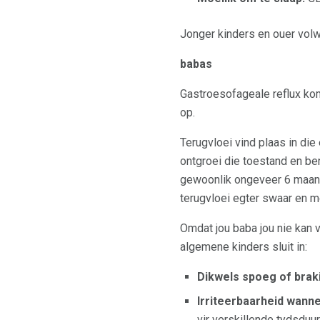
Jonger kinders en ouer vol
babas
Gastroesofageale reflux k
op.
Terugvloei vind plaas in di
ontgroei die toestand en be
gewoonlik ongeveer 6 maand
terugvloei egter swaar en 
Omdat jou baba jou nie kan v
algemene kinders sluit in:
Dikwels spoeg of brak
Irriteerbaarheid wanne
vir verskillende tydsduu