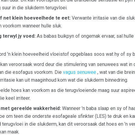
suur in die slukderm terugvloei.
 net klein hoeveelhede te eet:
Verwante irritasie van die sl
n voorkom wanneer hulle sluk.
 terwyl jy voed:
As babas buikpyn of ongemak ervaar, sal hulle 
d 'n klein hoeveelheid vloeistof opgeblaas soos wat hy of sy b
kan veroorsaak word deur die stimulering van senuwees wat in 
an die esofagus voorkom. Die
vagus senuwee
, wat van die brei
 irritasie kan uit maaginhoud kom wat die slukderm binnedring.
elde hoes kan voorkom as die terugvloeiende maag suur aspireer,
 keel irriteer.
met gereelde wakkerheid:
Wanneer 'n baba slaap en sy of haa
toe om teen die onderste esofageale sfinkter (LES) te druk en k
erugvloei in die slukderm, kan dit veroorsaak dat hoes en 'n ve
 kan maak.