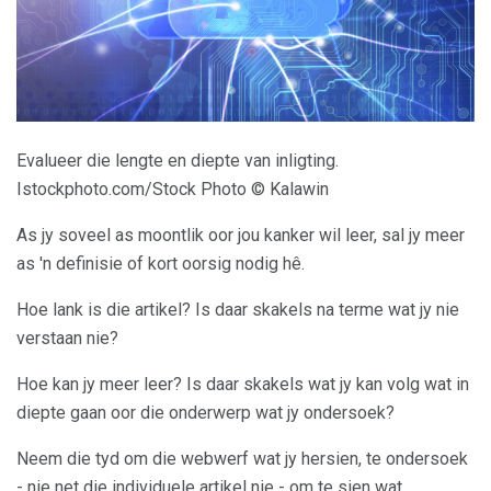
Evalueer die lengte en diepte van inligting.
Istockphoto.com/Stock Photo © Kalawin
As jy soveel as moontlik oor jou kanker wil leer, sal jy meer
as 'n definisie of kort oorsig nodig hê.
Hoe lank is die artikel? Is daar skakels na terme wat jy nie
verstaan ​​nie?
Hoe kan jy meer leer? Is daar skakels wat jy kan volg wat in
diepte gaan oor die onderwerp wat jy ondersoek?
Neem die tyd om die webwerf wat jy hersien, te ondersoek
- nie net die individuele artikel nie - om te sien wat