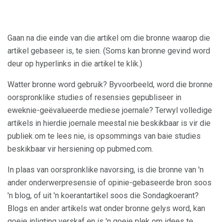
Gaan na die einde van die artikel om die bronne waarop die
artikel gebaseer is, te sien. (Soms kan bronne gevind word
deur op hyperlinks in die artikel te klik.)
Watter bronne word gebruik? Byvoorbeeld, word die bronne
oorspronklike studies of resensies gepubliseer in
eweknie-geëvalueerde mediese joernale? Terwyl volledige
artikels in hierdie joernale meestal nie beskikbaar is vir die
publiek om te lees nie, is opsommings van baie studies
beskikbaar vir hersiening op pubmed.com.
In plaas van oorspronklike navorsing, is die bronne van 'n
ander onderwerpresensie of opinie-gebaseerde bron soos
'n blog, of uit 'n koerantartikel soos die Sondagkoerant?
Blogs en ander artikels wat onder bronne gelys word, kan
goeie inligting verskaf en is 'n goeie plek om idees te