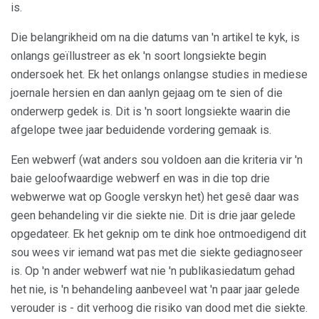
is.
Die belangrikheid om na die datums van 'n artikel te kyk, is
onlangs geïllustreer as ek 'n soort longsiekte begin
ondersoek het. Ek het onlangs onlangse studies in mediese
joernale hersien en dan aanlyn gejaag om te sien of die
onderwerp gedek is. Dit is 'n soort longsiekte waarin die
afgelope twee jaar beduidende vordering gemaak is.
Een webwerf (wat anders sou voldoen aan die kriteria vir 'n
baie geloofwaardige webwerf en was in die top drie
webwerwe wat op Google verskyn het) het gesê daar was
geen behandeling vir die siekte nie. Dit is drie jaar gelede
opgedateer. Ek het geknip om te dink hoe ontmoedigend dit
sou wees vir iemand wat pas met die siekte gediagnoseer
is. Op 'n ander webwerf wat nie 'n publikasiedatum gehad
het nie, is 'n behandeling aanbeveel wat 'n paar jaar gelede
verouder is - dit verhoog die risiko van dood met die siekte.