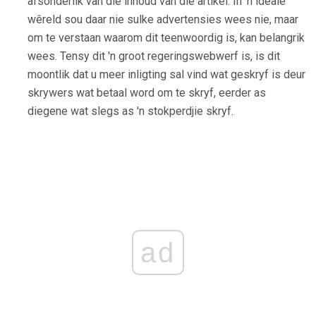
afsonderlik van die inhoud van die artikel. In 'n ideale
wêreld sou daar nie sulke advertensies wees nie, maar
om te verstaan ​​waarom dit teenwoordig is, kan belangrik
wees. Tensy dit 'n groot regeringswebwerf is, is dit
moontlik dat u meer inligting sal vind wat geskryf is deur
skrywers wat betaal word om te skryf, eerder as
diegene wat slegs as 'n stokperdjie skryf.
ad