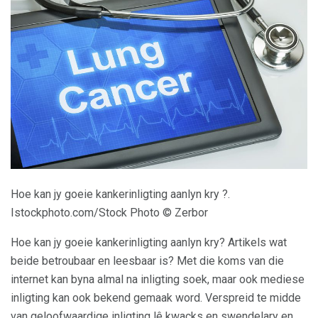
Hoe kan jy goeie kankerinligting aanlyn kry ?.
Istockphoto.com/Stock Photo © Zerbor
Hoe kan jy goeie kankerinligting aanlyn kry? Artikels wat
beide betroubaar en leesbaar is? Met die koms van die
internet kan byna almal na inligting soek, maar ook mediese
inligting kan ook bekend gemaak word. Verspreid te midde
van geloofwaardige inligting lê kwacks en swendelary en