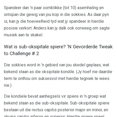
Spandeer dan 'n paar oomblikke (tot 10) asemhaling en
ontspan die gewig van jou kop in die sokkies. As daar pyn
is, kan jy die hoeveelheid tyd wat jy spandeer in hierdie
posisie verkort. Anders kan jy dalk ook oorweeg om sagte
musiek aan te skakel.
Wat is sub-oksipitale spiere? 'N Gevorderde Tweak
to Challenge # 2
Die sokkies word in 'n gebied van jou skedel geplaas, wat
bekend staan ​​as die oksipitale kondile. (Jy hoef nie daardie
term te onthou om suksesvol met hierdie tegniek te wees
nie.)
Die kondiele bevat aanhegsels vir spiere in 'n groep wat
bekend staan ​​as die sub-oksipitale. Sub-oksipitale spiere
bestaan ​​uit die rectus capitis posterior major en minor, en
skuins capitis inferior en superior. Hierdie spiere speel