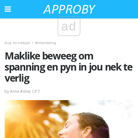
ad
Rug- en nekpyn
Behandeling
Maklike beweeg om
spanning en pyn in jou nek te
verlig
by Anne Asher, CPT