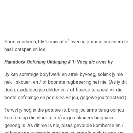
Soos voorheen, bly 'n minuut of twee in posisie om asem te
haal, ontspan en los.
Handdoek Oefening Uitdaging # 1: Voeg die arms by
Jy kan sommige bolyfwerk en strek byvoeg, solank jy nie
nek-, skouer- en / of boonste rugbesering het nie. (As jy dit
doen, raadpleeg jou dokter en / of fisiese terapeut vir die
beste oefeninge en posisies vir jou, gegewe jou toestand.)
Terwyl jy nog in die posisie is, bring jou arms terug oor jou
kop (om op die vloer te rus) as jou skouers buigsaam
genoeg is. As dit nie is nie, plaas gevoude komberse en /