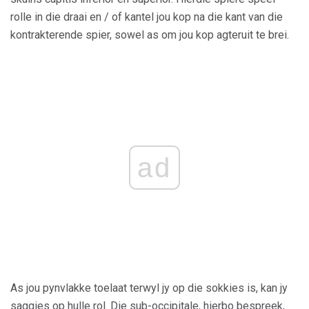
rolle in die draai en / of kantel jou kop na die kant van die
kontrakterende spier, sowel as om jou kop agteruit te brei.
ad
As jou pynvlakke toelaat terwyl jy op die sokkies is, kan jy
saggies op hulle rol. Die sub-occipitale, hierbo bespreek,