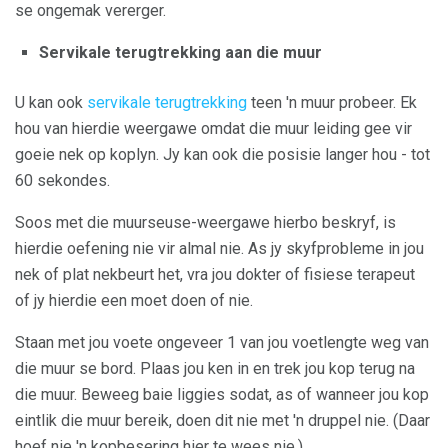
se ongemak vererger.
Servikale terugtrekking aan die muur
U kan ook
servikale terugtrekking
teen 'n muur probeer. Ek
hou van hierdie weergawe omdat die muur leiding gee vir
goeie nek op koplyn. Jy kan ook die posisie langer hou - tot
60 sekondes.
Soos met die muurseuse-weergawe hierbo beskryf, is
hierdie oefening nie vir almal nie. As jy skyfprobleme in jou
nek of plat nekbeurt het, vra jou dokter of fisiese terapeut
of jy hierdie een moet doen of nie.
Staan met jou voete ongeveer 1 van jou voetlengte weg van
die muur se bord. Plaas jou ken in en trek jou kop terug na
die muur. Beweeg baie liggies sodat, as of wanneer jou kop
eintlik die muur bereik, doen dit nie met 'n druppel nie. (Daar
hoef nie 'n kopbesering hier te wees nie.)