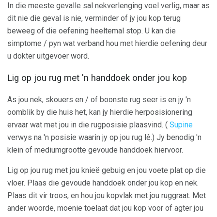
In die meeste gevalle sal nekverlenging voel verlig, maar as
dit nie die geval is nie, verminder of jy jou kop terug
beweeg of die oefening heeltemal stop. U kan die
simptome / pyn wat verband hou met hierdie oefening deur
u dokter uitgevoer word.
Lig op jou rug met 'n handdoek onder jou kop
As jou nek, skouers en / of boonste rug seer is en jy 'n
oomblik by die huis het, kan jy hierdie herposisionering
ervaar wat met jou in die rugposisie plaasvind. (
Supine
verwys na 'n posisie waarin jy op jou rug lê.) Jy benodig 'n
klein of mediumgrootte gevoude handdoek hiervoor.
Lig op jou rug met jou knieë gebuig en jou voete plat op die
vloer. Plaas die gevoude handdoek onder jou kop en nek.
Plaas dit vir troos, en hou jou kopvlak met jou ruggraat. Met
ander woorde, moenie toelaat dat jou kop voor of agter jou