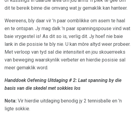
of kussings in daardie area om jou arms 'n plek te gee om
dit te bereik binne die omvang wat jy gemaklik kan hanteer.
Weereens, bly daar vir 'n paar oomblikke om asem te haal
en te ontspan. Jy mag dalk 'n paar spanningspouse vind wat
baie vrygestel is! As dit so is, verlig dit. Jy hoef nie baie
lank in die posisie te bly nie. U kan môre altyd weer probeer.
Met verloop van tyd sal die intensiteit en jou skouerreeks
van beweging waarskynlik verbeter en hierdie posisie sal
meer gemaklik word.
Handdoek Oefening Uitdaging # 2: Laat spanning by die
basis van die skedel met sokkies los
Nota:
Vir hierdie uitdaging benodig jy 2 tennisballe en 'n
ligte sokkie.