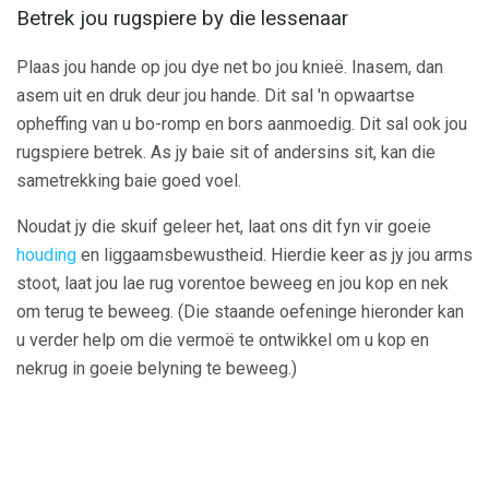
Betrek jou rugspiere by die lessenaar
Plaas jou hande op jou dye net bo jou knieë. Inasem, dan
asem uit en druk deur jou hande. Dit sal 'n opwaartse
opheffing van u bo-romp en bors aanmoedig. Dit sal ook jou
rugspiere betrek. As jy baie sit of andersins sit, kan die
sametrekking baie goed voel.
Noudat jy die skuif geleer het, laat ons dit fyn vir goeie
houding
en liggaamsbewustheid. Hierdie keer as jy jou arms
stoot, laat jou lae rug vorentoe beweeg en jou kop en nek
om terug te beweeg. (Die staande oefeninge hieronder kan
u verder help om die vermoë te ontwikkel om u kop en
nekrug in goeie belyning te beweeg.)