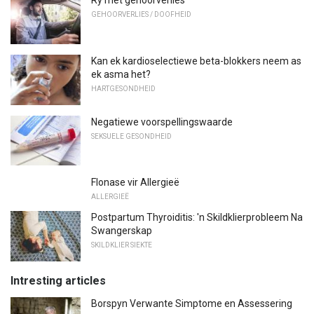
Ry met gehoorverlies
GEHOORVERLIES / DOOFHEID
Kan ek kardioselectiewe beta-blokkers neem as
ek asma het?
HARTGESONDHEID
Negatiewe voorspellingswaarde
SEKSUELE GESONDHEID
Flonase vir Allergieë
ALLERGIEË
Postpartum Thyroiditis: 'n Skildklierprobleem Na
Swangerskap
SKILDKLIER SIEKTE
Intresting articles
Borspyn Verwante Simptome en Assessering