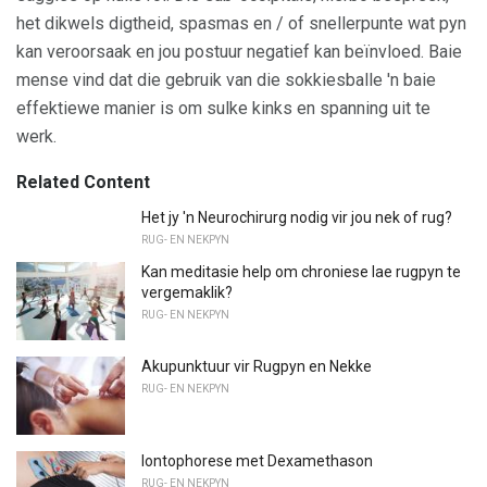
het dikwels digtheid, spasmas en / of snellerpunte wat pyn
kan veroorsaak en jou postuur negatief kan beïnvloed. Baie
mense vind dat die gebruik van die sokkiesballe 'n baie
effektiewe manier is om sulke kinks en spanning uit te
werk.
Related Content
Het jy 'n Neurochirurg nodig vir jou nek of rug?
RUG- EN NEKPYN
Kan meditasie help om chroniese lae rugpyn te
vergemaklik?
RUG- EN NEKPYN
Akupunktuur vir Rugpyn en Nekke
RUG- EN NEKPYN
Iontophorese met Dexamethason
RUG- EN NEKPYN