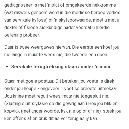
gediagnoseer is met 'n plat of omgekeerde nekkromme
(wat dikwels genoem word in die mediese beroep verlies
van servikale kyfose) of 'n skyfvoorwaarde, moet u met u
dokter of fisiese sielkundige nader voordat u hierdie
oefening probeer.
Daar is twee weergawes hiervan. Die eerste een hoef jou
nie langs 'n muur te wees nie; die tweede een doen.
Servikale terugtrekking staan ​​sonder 'n muur
Staan met goeie postuur. Dit beteken jou voete is direk
onder jou heupe - ongeveer 1 voet se breedte uitmekaar.
Jou knieë moet reguit wees, maar nie toegesluit nie.
(Sluiting sluit slytasie op die gewrig aan.) Hou jou blik en
kopvlak (met ander woorde, kyk nie op of af nie), steek jou
ken effens af en druk dit as ver terug as jy kan.