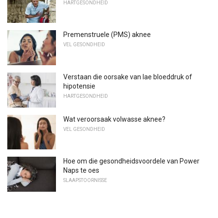
HARTGESONDHEID
Premenstruele (PMS) aknee
VEL GESONDHEID
Verstaan ​​die oorsake van lae bloeddruk of
hipotensie
HARTGESONDHEID
Wat veroorsaak volwasse aknee?
VEL GESONDHEID
Hoe om die gesondheidsvoordele van Power
Naps te oes
SLAAPSTOORNISSE