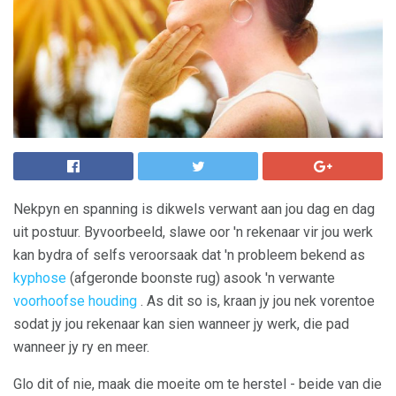
Nekpyn en spanning is dikwels verwant aan jou dag en dag
uit postuur. Byvoorbeeld, slawe oor 'n rekenaar vir jou werk
kan bydra of selfs veroorsaak dat 'n probleem bekend as
kyphose
(afgeronde boonste rug) asook 'n verwante
voorhoofse houding
. As dit so is, kraan jy jou nek vorentoe
sodat jy jou rekenaar kan sien wanneer jy werk, die pad
wanneer jy ry en meer.
Glo dit of nie, maak die moeite om te herstel - beide van die