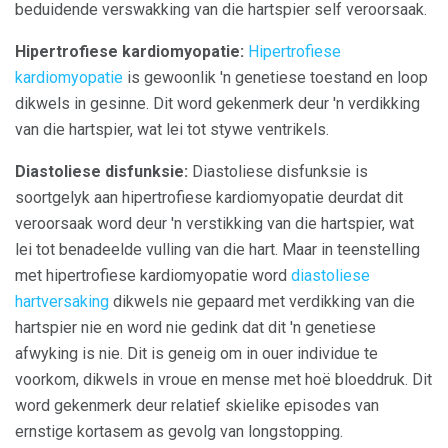
beduidende verswakking van die hartspier self veroorsaak.
Hipertrofiese kardiomyopatie:
Hipertrofiese
kardiomyopatie
is gewoonlik 'n genetiese toestand en loop
dikwels in gesinne. Dit word gekenmerk deur 'n verdikking
van die hartspier, wat lei tot stywe ventrikels.
Diastoliese disfunksie:
Diastoliese disfunksie is
soortgelyk aan hipertrofiese kardiomyopatie deurdat dit
veroorsaak word deur 'n verstikking van die hartspier, wat
lei tot benadeelde vulling van die hart. Maar in teenstelling
met hipertrofiese kardiomyopatie word
diastoliese
hartversaking
dikwels nie gepaard met verdikking van die
hartspier nie en word nie gedink dat dit 'n genetiese
afwyking is nie. Dit is geneig om in ouer individue te
voorkom, dikwels in vroue en mense met hoë bloeddruk. Dit
word gekenmerk deur relatief skielike episodes van
ernstige kortasem as gevolg van longstopping.