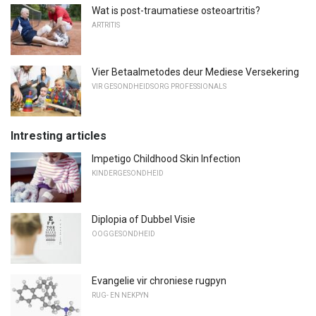
Wat is post-traumatiese osteoartritis?
ARTRITIS
Vier Betaalmetodes deur Mediese Versekering
VIR GESONDHEIDSORG PROFESSIONALS
Intresting articles
Impetigo Childhood Skin Infection
KINDERGESONDHEID
Diplopia of Dubbel Visie
OOGGESONDHEID
Evangelie vir chroniese rugpyn
RUG- EN NEKPYN