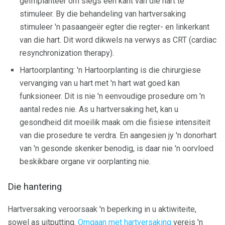
geïmplanteer om slegs een kant van die hart te
stimuleer. By die behandeling van hartversaking
stimuleer 'n pasaangeër egter die regter- en linkerkant
van die hart. Dit word dikwels na verwys as CRT (cardiac
resynchronization therapy).
Hartoorplanting: 'n Hartoorplanting is die chirurgiese
vervanging van u hart met 'n hart wat goed kan
funksioneer. Dit is nie 'n eenvoudige prosedure om 'n
aantal redes nie. As u hartversaking het, kan u
gesondheid dit moeilik maak om die fisiese intensiteit
van die prosedure te verdra. En aangesien jy 'n donorhart
van 'n gesonde skenker benodig, is daar nie 'n oorvloed
beskikbare organe vir oorplanting nie.
Die hantering
Hartversaking veroorsaak 'n beperking in u aktiwiteite,
sowel as uitputting.
Omgaan met hartversaking
vereis 'n