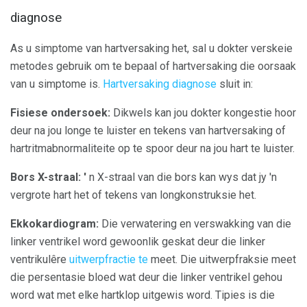
diagnose
As u simptome van hartversaking het, sal u dokter verskeie
metodes gebruik om te bepaal of hartversaking die oorsaak
van u simptome is.
Hartversaking diagnose
sluit in:
Fisiese ondersoek:
Dikwels kan jou dokter kongestie hoor
deur na jou longe te luister en tekens van hartversaking of
hartritmabnormaliteite op te spoor deur na jou hart te luister.
Bors X-straal: '
n X-straal van die bors kan wys dat jy 'n
vergrote hart het of tekens van longkonstruksie het.
Ekkokardiogram:
Die verwatering en verswakking van die
linker ventrikel word gewoonlik geskat deur die linker
ventrikulêre
uitwerpfractie te
meet. Die uitwerpfraksie meet
die persentasie bloed wat deur die linker ventrikel gehou
word wat met elke hartklop uitgewis word. Tipies is die