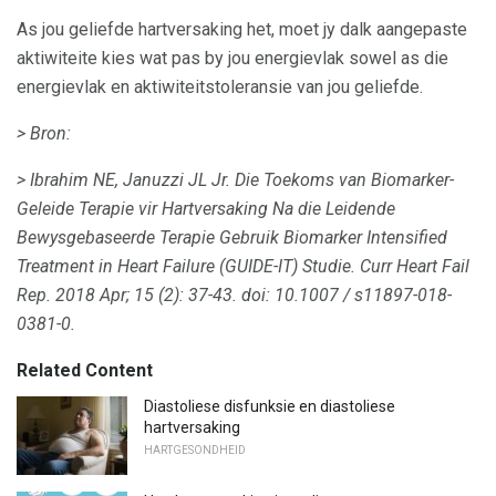
As jou geliefde hartversaking het, moet jy dalk aangepaste
aktiwiteite kies wat pas by jou energievlak sowel as die
energievlak en aktiwiteitstoleransie van jou geliefde.
> Bron:
> Ibrahim NE, Januzzi JL Jr. Die Toekoms van Biomarker-
Geleide Terapie vir Hartversaking Na die Leidende
Bewysgebaseerde Terapie Gebruik Biomarker Intensified
Treatment in Heart Failure (GUIDE-IT) Studie.
Curr Heart Fail
Rep. 2018 Apr; 15 (2): 37-43.
doi: 10.1007 / s11897-018-
0381-0.
Related Content
Diastoliese disfunksie en diastoliese
hartversaking
HARTGESONDHEID