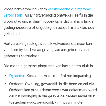
Vroeë hartversaking kan 'n
verskeidenheid simptome
veroorsaak
. As jy hartversaking ontwikkel, selfs in die
vroeë stadium, is daar 'n goeie kans dat jy al jare lank al
gediagnoseerde of ongediagnoseerde hartsiektes sou
gehad het.
Hartversaking raak gewoonlik volwassenes, maar kan
voorkom by kinders as gevolg van aangebore (vanaf
geboorte) hartsiektes.
Die mees algemene simptome van hartsiektes sluit in:
Dyspnea
: Kortasem, veral met fisiese inspanning
Oedeem: Swelling, gewoonlik in die bene en enkels.
Oedeem kan proe edeem wees wat gekenmerk word
deur 'n indringing in die geswelde gebied nadat druk
toegedien word, gewoonlik vir 'n paar minute.