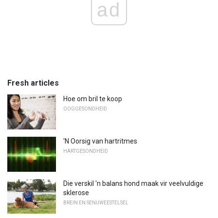
ad
Fresh articles
Hoe om bril te koop
OOGGESONDHEID
'N Oorsig van hartritmes
HARTGESONDHEID
Die verskil 'n balans hond maak vir veelvuldige
sklerose
BREIN EN SENUWEESTELSEL