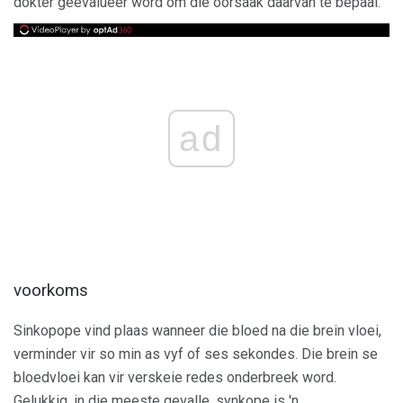
dokter geëvalueer word om die oorsaak daarvan te bepaal.
ad
voorkoms
Sinkopope vind plaas wanneer die bloed na die brein vloei,
verminder vir so min as vyf of ses sekondes. Die brein se
bloedvloei kan vir verskeie redes onderbreek word.
Gelukkig, in die meeste gevalle, synkope is 'n