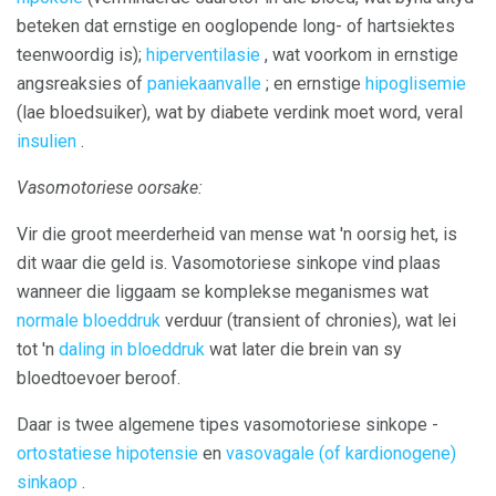
beteken dat ernstige en ooglopende long- of hartsiektes
teenwoordig is);
hiperventilasie
, wat voorkom in ernstige
angsreaksies of
paniekaanvalle
; en ernstige
hipoglisemie
(lae bloedsuiker), wat by diabete verdink moet word, veral
insulien
.
Vasomotoriese oorsake:
Vir die groot meerderheid van mense wat 'n oorsig het, is
dit waar die geld is. Vasomotoriese sinkope vind plaas
wanneer die liggaam se komplekse meganismes wat
normale bloeddruk
verduur (transient of chronies), wat lei
tot 'n
daling in bloeddruk
wat later die brein van sy
bloedtoevoer beroof.
Daar is twee algemene tipes vasomotoriese sinkope -
ortostatiese hipotensie
en
vasovagale (of kardionogene)
sinkaop
.