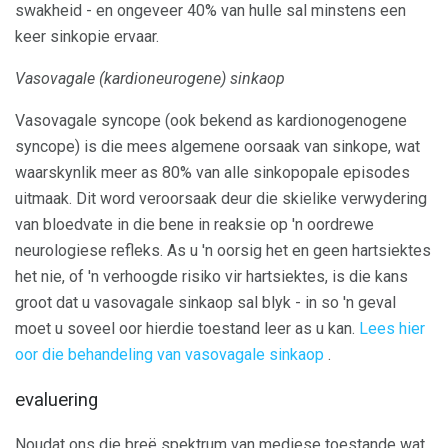
swakheid - en ongeveer 40% van hulle sal minstens een
keer sinkopie ervaar.
Vasovagale (kardioneurogene) sinkaop
Vasovagale syncope (ook bekend as kardionogenogene
syncope) is die mees algemene oorsaak van sinkope, wat
waarskynlik meer as 80% van alle sinkopopale episodes
uitmaak. Dit word veroorsaak deur die skielike verwydering
van bloedvate in die bene in reaksie op 'n oordrewe
neurologiese refleks. As u 'n oorsig het en geen hartsiektes
het nie, of 'n verhoogde risiko vir hartsiektes, is die kans
groot dat u vasovagale sinkaop sal blyk - in so 'n geval
moet u soveel oor hierdie toestand leer as u kan.
Lees hier
oor die behandeling van vasovagale sinkaop
.
evaluering
Noudat ons die breë spektrum van mediese toestande wat