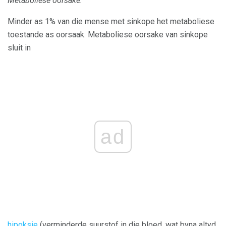
Metaboliese oorsake:
Minder as 1% van die mense met sinkope het metaboliese
toestande as oorsaak. Metaboliese oorsake van sinkope
sluit in
ad
hipoksie
(verminderde suurstof in die bloed, wat byna altyd