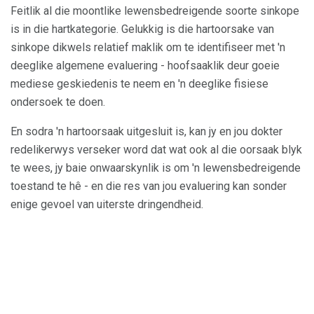
Feitlik al die moontlike lewensbedreigende soorte sinkope
is in die hartkategorie. Gelukkig is die hartoorsake van
sinkope dikwels relatief maklik om te identifiseer met 'n
deeglike algemene evaluering - hoofsaaklik deur goeie
mediese geskiedenis te neem en 'n deeglike fisiese
ondersoek te doen.
En sodra 'n hartoorsaak uitgesluit is, kan jy en jou dokter
redelikerwys verseker word dat wat ook al die oorsaak blyk
te wees, jy baie onwaarskynlik is om 'n lewensbedreigende
toestand te hê - en die res van jou evaluering kan sonder
enige gevoel van uiterste dringendheid.