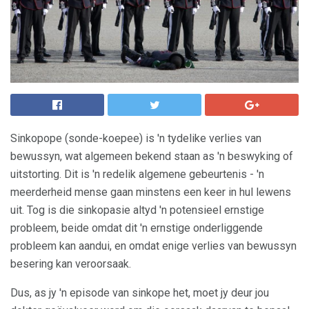
Sinkopope (sonde-koepee) is 'n tydelike verlies van
bewussyn, wat algemeen bekend staan ​​as 'n beswyking of
uitstorting. Dit is 'n redelik algemene gebeurtenis - 'n
meerderheid mense gaan minstens een keer in hul lewens
uit. Tog is die sinkopasie altyd 'n potensieel ernstige
probleem, beide omdat dit 'n ernstige onderliggende
probleem kan aandui, en omdat enige verlies van bewussyn
besering kan veroorsaak.
Dus, as jy 'n episode van sinkope het, moet jy deur jou