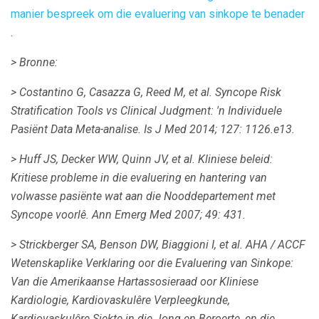
manier bespreek om die evaluering van sinkope te benader
.
> Bronne:
> Costantino G, Casazza G, Reed M, et al.
Syncope Risk
Stratification Tools vs Clinical Judgment: 'n Individuele
Pasiënt Data Meta-analise.
Is J Med 2014;
127: 1126.e13.
> Huff JS, Decker WW, Quinn JV, et al.
Kliniese beleid:
Kritiese probleme in die evaluering en hantering van
volwasse pasiënte wat aan die Nooddepartement met
Syncope voorlê.
Ann Emerg Med 2007;
49: 431.
> Strickberger SA, Benson DW, Biaggioni I, et al.
AHA / ACCF
Wetenskaplike Verklaring oor die Evaluering van Sinkope:
Van die Amerikaanse Hartassosieraad oor Kliniese
Kardiologie, Kardiovaskulêre Verpleegkunde,
Kardiovaskulêre Siekte in die Jong en Beroerte, en die