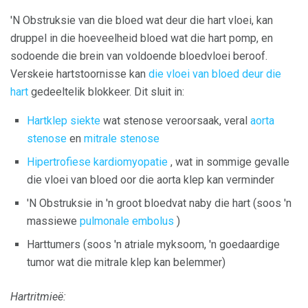
'N Obstruksie van die bloed wat deur die hart vloei, kan
druppel in die hoeveelheid bloed wat die hart pomp, en
sodoende die brein van voldoende bloedvloei beroof.
Verskeie hartstoornisse kan
die vloei van bloed deur die
hart
gedeeltelik blokkeer. Dit sluit in:
Hartklep siekte
wat stenose veroorsaak, veral
aorta
stenose
en
mitrale stenose
Hipertrofiese kardiomyopatie
, wat in sommige gevalle
die vloei van bloed oor die aorta klep kan verminder
'N Obstruksie in 'n groot bloedvat naby die hart (soos 'n
massiewe
pulmonale embolus
)
Harttumers (soos 'n atriale myksoom, 'n goedaardige
tumor wat die mitrale klep kan belemmer)
Hartritmieë: