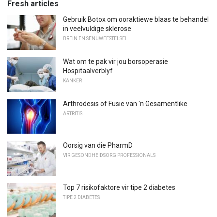
Fresh articles
Gebruik Botox om ooraktiewe blaas te behandel
in veelvuldige sklerose
BREIN EN SENUWEESTELSEL
Wat om te pak vir jou borsoperasie
Hospitaalverblyf
KANKER
Arthrodesis of Fusie van 'n Gesamentlike
ARTRITIS
Oorsig van die PharmD
VIR GESONDHEIDSORG PROFESSIONALS
Top 7 risikofaktore vir tipe 2 diabetes
TIPE 2 DIABETES