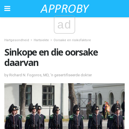
ad
Hartgesondheid
Hartsiekte
Oorsake en risikofaktore
Sinkope en die oorsake
daarvan
by Richard N. Fogoros, MD, 'n gesertifiseerde dokter