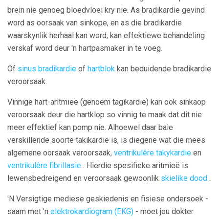
brein nie genoeg bloedvloei kry nie. As bradikardie gevind
word as oorsaak van sinkope, en as die bradikardie
waarskynlik herhaal kan word, kan effektiewe behandeling
verskaf word deur 'n hartpasmaker in te voeg.
Of
sinus bradikardie
of
hartblok
kan beduidende bradikardie
veroorsaak.
Vinnige hart-aritmieë (genoem tagikardie) kan ook sinkaop
veroorsaak deur die hartklop so vinnig te maak dat dit nie
meer effektief kan pomp nie. Alhoewel daar baie
verskillende soorte takikardie is, is diegene wat die mees
algemene oorsaak veroorsaak,
ventrikulêre takykardie
en
ventrikulêre fibrillasie
. Hierdie spesifieke aritmieë is
lewensbedreigend en veroorsaak gewoonlik
skielike dood
.
'N Versigtige mediese geskiedenis en fisiese ondersoek -
saam met 'n
elektrokardiogram (EKG)
- moet jou dokter