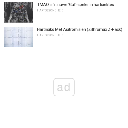
TMAO is 'n nuwe 'Gut'-speler in hartsiektes
HARTGESONDHEID
Hartrisiko Met Asitromisien (Zithromax Z-Pack)
HARTGESONDHEID
ad