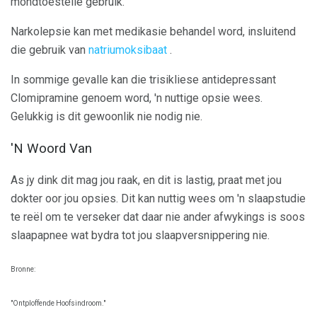
mondtoestelle gebruik.
Narkolepsie kan met medikasie behandel word, insluitend
die gebruik van
natriumoksibaat
.
In sommige gevalle kan die trisikliese antidepressant
Clomipramine genoem word, 'n nuttige opsie wees.
Gelukkig is dit gewoonlik nie nodig nie.
'N Woord Van
As jy dink dit mag jou raak, en dit is lastig, praat met jou
dokter oor jou opsies. Dit kan nuttig wees om 'n slaapstudie
te reël om te verseker dat daar nie ander afwykings is soos
slaapapnee wat bydra tot jou slaapversnippering nie.
Bronne:
"Ontploffende Hoofsindroom."