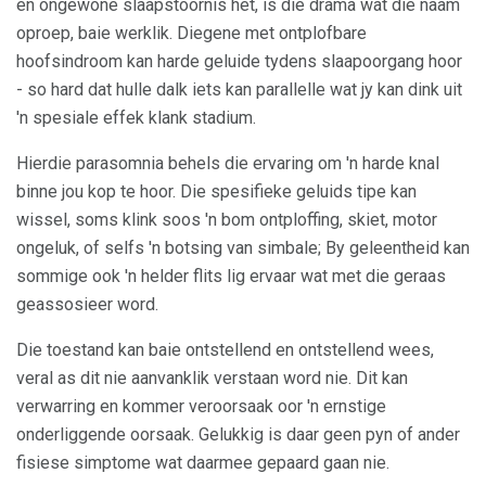
en ongewone slaapstoornis het, is die drama wat die naam
oproep, baie werklik. Diegene met ontplofbare
hoofsindroom kan harde geluide tydens slaapoorgang hoor
- so hard dat hulle dalk iets kan parallelle wat jy kan dink uit
'n spesiale effek klank stadium.
Hierdie parasomnia behels die ervaring om 'n harde knal
binne jou kop te hoor. Die spesifieke geluids tipe kan
wissel, soms klink soos 'n bom ontploffing, skiet, motor
ongeluk, of selfs 'n botsing van simbale; By geleentheid kan
sommige ook 'n helder flits lig ervaar wat met die geraas
geassosieer word.
Die toestand kan baie ontstellend en ontstellend wees,
veral as dit nie aanvanklik verstaan ​​word nie. Dit kan
verwarring en kommer veroorsaak oor 'n ernstige
onderliggende oorsaak. Gelukkig is daar geen pyn of ander
fisiese simptome wat daarmee gepaard gaan nie.