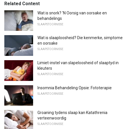
Related Content
Wat is snork? 'N Oorsig van oorsake en
behandelings
SLAAPSTOORNISSE
Wat is slaaploosheid? Die kenmerke, simptome
en oorsake
SLAAPSTOORNISSE
Limiet-instel van slapeloosheid of slaaptyd in
kleuters
SLAAPSTOORNISSE
Insomnia Behandeling Opsie: Fototerapie
SLAAPSTOORNISSE
Groaning tydens slaap kan Katathrenia
verteenwoordig
SLAAPSTOORNISSE