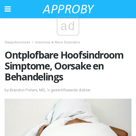
ad
Slaapstoornisse
Insomnia & More Disorders
Ontplofbare Hoofsindroom
Simptome, Oorsake en
Behandelings
by Brandon Peters, MD, 'n gesertifiseerde dokter