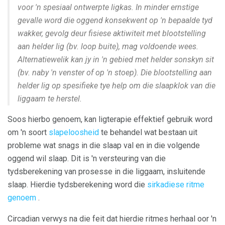
voor 'n spesiaal ontwerpte ligkas. In minder ernstige
gevalle word die oggend konsekwent op 'n bepaalde tyd
wakker, gevolg deur fisiese aktiwiteit met blootstelling
aan helder lig (bv. loop buite), mag voldoende wees.
Alternatiewelik kan jy in 'n gebied met helder sonskyn sit
(bv. naby 'n venster of op 'n stoep). Die blootstelling aan
helder lig op spesifieke tye help om die slaapklok van die
liggaam te herstel.
Soos hierbo genoem, kan ligterapie effektief gebruik word
om 'n soort
slapeloosheid
te behandel wat bestaan ​​uit
probleme wat snags in die slaap val en in die volgende
oggend wil slaap. Dit is 'n versteuring van die
tydsberekening van prosesse in die liggaam, insluitende
slaap. Hierdie tydsberekening word die
sirkadiese ritme
genoem
.
Circadian verwys na die feit dat hierdie ritmes herhaal oor 'n