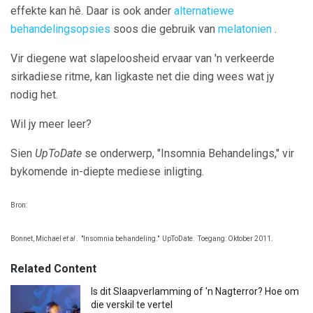
effekte kan hê. Daar is ook ander
alternatiewe
behandelingsopsies
soos die gebruik van
melatonien
.
Vir diegene wat slapeloosheid ervaar van 'n verkeerde
sirkadiese ritme, kan ligkaste net die ding wees wat jy
nodig het.
Wil jy meer leer?
Sien
UpToDate
se onderwerp, "Insomnia Behandelings," vir
bykomende in-diepte mediese inligting.
Bron:
Bonnet, Michael
et al
.
"Insomnia behandeling."
UpToDate.
Toegang: Oktober 2011.
Related Content
Is dit Slaapverlamming of 'n Nagterror? Hoe om
die verskil te vertel