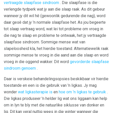
vertraagde slaapfase sindroom
. Die slaapfase is die
verlengde tydperk wat jy aan die slaap raak. As dit gebeur
wanneer jy dit wil hê (gewoonlik gedurende die nag), word
daar gesê dat jy 'n normale slaapfase het. As jou begeerte
tot slaap vertraag word, wat lei tot probleme om vroeg in
die nag te slaap en probleme te ontwaak, het jy vertraagde
slaapfase sindroom. Sommige mense wat van
slapeloosheid kla, het hierdie toestand. Alternatiewelik raak
sommige mense te vroeg in die aand aan die slaap en word
vroeg in die oggend wakker. Dit word
gevorderde slaapfase
sindroom genoem
.
Daar is verskeie behandelingsopsies beskikbaar vir hierdie
toestande en een is die gebruik van 'n ligkas. Jy mag
wonder
wat ligkasterapie is
en
hoe om 'n ligkas te gebruik
.
Die ligkas produseer 'n helder lig wat ons liggaam kan help
om in lyn te bly met die natuurlike siklusse van donker en
lig. Dit kan veral nuttig wees in die winter wanneer die