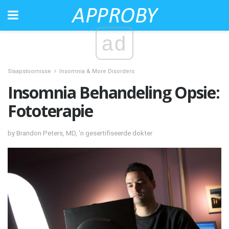
ad
Slaapstoornisse
Insomnia & More Disorders
Insomnia Behandeling Opsie:
Fototerapie
by Brandon Peters, MD, 'n gesertifiseerde dokter