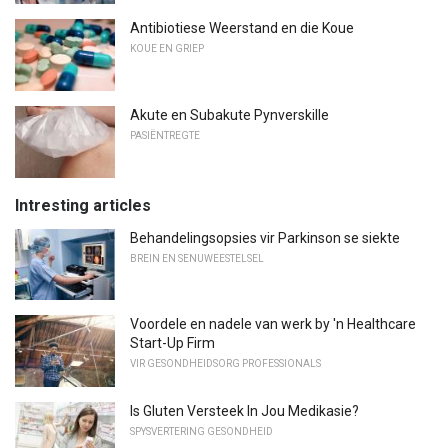
Antibiotiese Weerstand en die Koue
KOUE EN GRIEP
Akute en Subakute Pynverskille
PASIËNTREGTE
Intresting articles
Behandelingsopsies vir Parkinson se siekte
BREIN EN SENUWEESTELSEL
Voordele en nadele van werk by 'n Healthcare
Start-Up Firm
VIR GESONDHEIDSORG PROFESSIONALS
Is Gluten Versteek In Jou Medikasie?
SPYSVERTERING GESONDHEID