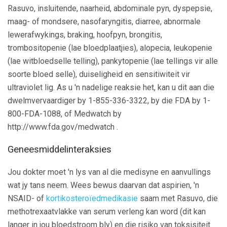
Rasuvo, insluitende, naarheid, abdominale pyn, dyspepsie,
maag- of mondsere, nasofaryngitis, diarree, abnormale
lewerafwykings, braking, hoofpyn, brongitis,
trombositopenie (lae bloedplaatjies), alopecia, leukopenie
(lae witbloedselle telling), pankytopenie (lae tellings vir alle
soorte bloed selle), duiseligheid en sensitiwiteit vir
ultraviolet lig. As u 'n nadelige reaksie het, kan u dit aan die
dwelmvervaardiger by 1-855-336-3322, by die FDA by 1-
800-FDA-1088, of Medwatch by
http://www.fda.gov/medwatch .
Geneesmiddelinteraksies
Jou dokter moet 'n lys van al die medisyne en aanvullings
wat jy tans neem. Wees bewus daarvan dat aspirien, 'n
NSAID- of
kortikosteroïedmedikasie
saam met Rasuvo, die
methotrexaatvlakke van serum verleng kan word (dit kan
langer in jou bloedstroom bly) en die risiko van toksisiteit