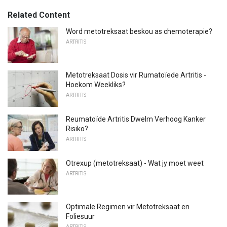
Related Content
Word metotreksaat beskou as chemoterapie?
ARTRITIS
Metotreksaat Dosis vir Rumatoïede Artritis -
Hoekom Weekliks?
ARTRITIS
Reumatoïde Artritis Dwelm Verhoog Kanker
Risiko?
ARTRITIS
Otrexup (metotreksaat) - Wat jy moet weet
ARTRITIS
Optimale Regimen vir Metotreksaat en
Foliesuur
ARTRITIS