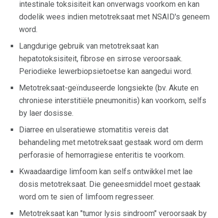
intestinale toksisiteit kan onverwags voorkom en kan
dodelik wees indien metotreksaat met NSAID's geneem
word.
Langdurige gebruik van metotreksaat kan
hepatotoksisiteit, fibrose en sirrose veroorsaak.
Periodieke lewerbiopsietoetse kan aangedui word.
Metotreksaat-geïnduseerde longsiekte (bv. Akute en
chroniese interstitiële pneumonitis) kan voorkom, selfs
by laer dosisse.
Diarree en ulseratiewe stomatitis vereis dat
behandeling met metotreksaat gestaak word om derm
perforasie of hemorragiese enteritis te voorkom.
Kwaadaardige limfoom kan selfs ontwikkel met lae
dosis metotreksaat. Die geneesmiddel moet gestaak
word om te sien of limfoom regresseer.
Metotreksaat kan "tumor lysis sindroom" veroorsaak by