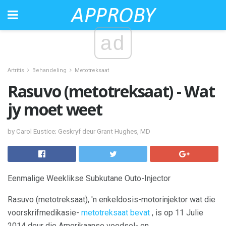
ad
Artritis
Behandeling
Metotreksaat
Rasuvo (metotreksaat) - Wat
jy moet weet
by Carol Eustice; Geskryf deur Grant Hughes, MD
Eenmalige Weeklikse Subkutane Outo-Injector
Rasuvo (metotreksaat), 'n enkeldosis-motorinjektor wat die
voorskrifmedikasie-
metotreksaat bevat
, is op 11 Julie
2014 deur die Amerikaanse voedsel- en