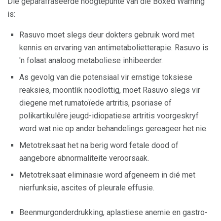
Die geparafraseerde hoogtepunte van die Boxed Warning
is:
Rasuvo moet slegs deur dokters gebruik word met
kennis en ervaring van antimetabolietterapie. Rasuvo is
'n folaat analoog metaboliese inhibeerder.
As gevolg van die potensiaal vir ernstige toksiese
reaksies, moontlik noodlottig, moet Rasuvo slegs vir
diegene met rumatoïede artritis, psoriase of
polikartikulêre jeugd-idiopatiese artritis voorgeskryf
word wat nie op ander behandelings gereageer het nie.
Metotreksaat het na berig word fetale dood of
aangebore abnormaliteite veroorsaak.
Metotreksaat eliminasie word afgeneem in dié met
nierfunksie, ascites of pleurale effusie.
Beenmurgonderdrukking, aplastiese anemie en gastro-