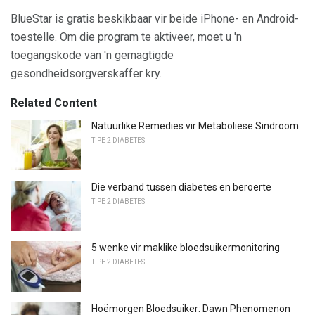
BlueStar is gratis beskikbaar vir beide iPhone- en Android-
toestelle. Om die program te aktiveer, moet u 'n
toegangskode van 'n gemagtigde
gesondheidsorgverskaffer kry.
Related Content
Natuurlike Remedies vir Metaboliese Sindroom
TIPE 2 DIABETES
Die verband tussen diabetes en beroerte
TIPE 2 DIABETES
5 wenke vir maklike bloedsuikermonitoring
TIPE 2 DIABETES
Hoëmorgen Bloedsuiker: Dawn Phenomenon