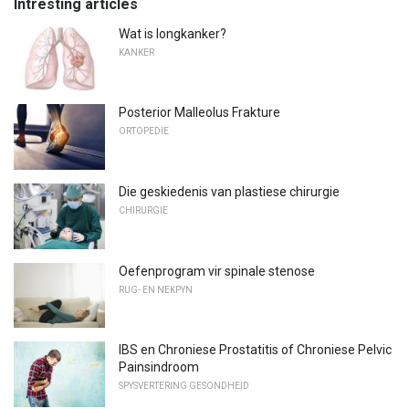
Intresting articles
Wat is longkanker?
KANKER
Posterior Malleolus Frakture
ORTOPEDIE
Die geskiedenis van plastiese chirurgie
CHIRURGIE
Oefenprogram vir spinale stenose
RUG- EN NEKPYN
IBS en Chroniese Prostatitis of Chroniese Pelvic
Painsindroom
SPYSVERTERING GESONDHEID