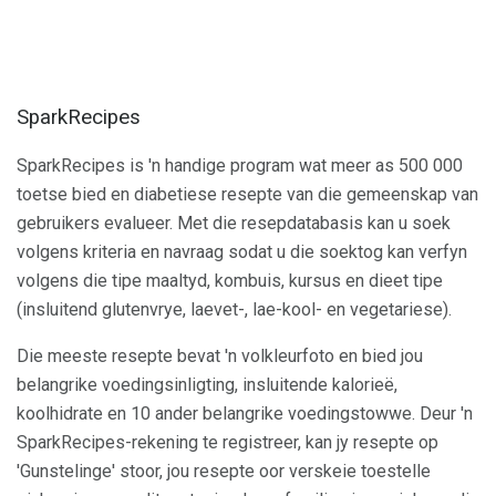
SparkRecipes
SparkRecipes is 'n handige program wat meer as 500 000
toetse bied en diabetiese resepte van die gemeenskap van
gebruikers evalueer. Met die resepdatabasis kan u soek
volgens kriteria en navraag sodat u die soektog kan verfyn
volgens die tipe maaltyd, kombuis, kursus en dieet tipe
(insluitend glutenvrye, laevet-, lae-kool- en vegetariese).
Die meeste resepte bevat 'n volkleurfoto en bied jou
belangrike voedingsinligting, insluitende kalorieë,
koolhidrate en 10 ander belangrike voedingstowwe. Deur 'n
SparkRecipes-rekening te registreer, kan jy resepte op
'Gunstelinge' stoor, jou resepte oor verskeie toestelle