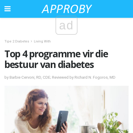
ad
Tipe 2 Diabetes
Living With
Top 4 programme vir die
bestuur van diabetes
by Barbie Cervoni, RD, CDE; Reviewed by Richard N. Fogoros, MD