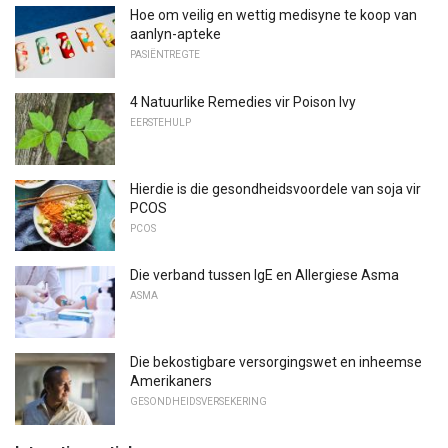
Hoe om veilig en wettig medisyne te koop van
aanlyn-apteke
PASIËNTREGTE
4 Natuurlike Remedies vir Poison Ivy
EERSTEHULP
Hierdie is die gesondheidsvoordele van soja vir
PCOS
PCOS
Die verband tussen IgE en Allergiese Asma
ASMA
Die bekostigbare versorgingswet en inheemse
Amerikaners
GESONDHEIDSVERSEKERING