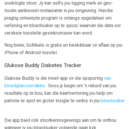
soektogte stoor. Jy kan selfs jou ligging merk en geo-
locate aanbeveel restaurante in jou omgewing. Hierdie
pragtig ontwerpte program is onlangs opgedateer om
oefening en bloedsuiker op te spoor, waarvan die data oor
verskeie toestelle gesinkroniseer kan word.
Nog beter, GoMeals is gratis en beskikbaar vir aflaai op jou
iPhone of Android-toestel.
Glukose Buddy Diabetes Tracker
Glukose Buddy is die moet-app vir die opsporing
van
bloedglukosevlakke
. Soos jy begin om 'n rekord van jou
resultate op te bou, kan die kaartvertoning jou help om
patrone te spot en groter insigte te verkry in jou
bloedsuiker
.
Die app bied ook stootkennisgewings aan om te onthou
wanneer jy jou bloedsuiker volgende gaan kyk.