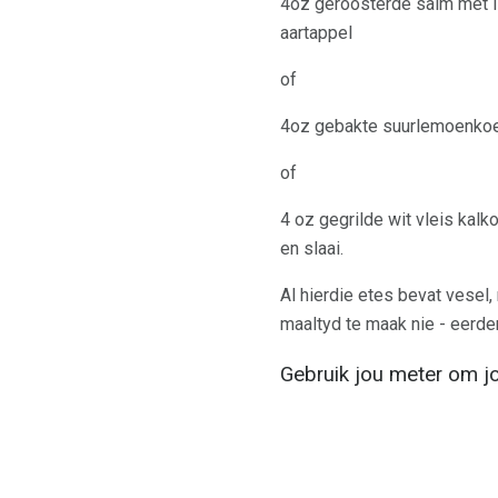
4oz geroosterde salm met l
aartappel
of
4oz gebakte suurlemoenkoek
of
4 oz gegrilde wit vleis kal
en slaai.
Al hierdie etes bevat vesel,
maaltyd te maak nie - eerder
Gebruik jou meter om jou