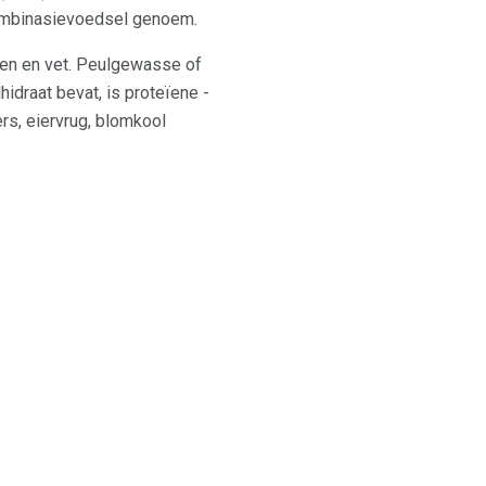
kombinasievoedsel genoem.
ïen en vet. Peulgewasse of
idraat bevat, is proteïene -
ers, eiervrug, blomkool