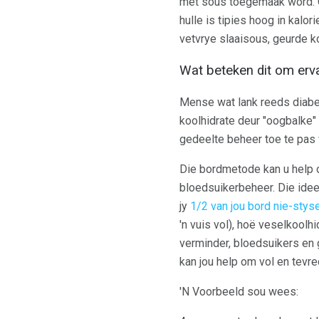
met sous toegemaak word. G
hulle is tipies hoog in kalo
vetvrye slaaisous, geurde ko
Wat beteken dit om er
Mense wat lank reeds diabet
koolhidrate deur "oogbalke"
gedeelte beheer toe te pas 
Die bordmetode kan u help o
bloedsuikerbeheer. Die idee
jy
1/2 van jou bord nie-sty
'n vuis vol), hoë veselkoolhi
verminder, bloedsuikers en g
kan jou help om vol en tevre
'N Voorbeeld sou wees: