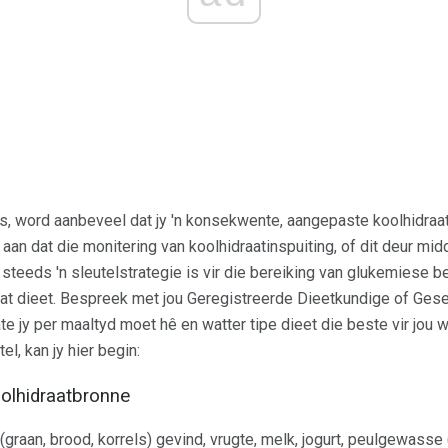
s, word aanbeveel dat jy 'n konsekwente, aangepaste koolhidraa
an dat die monitering van koolhidraatinspuiting, of dit deur midd
steeds 'n sleutelstrategie is vir die bereiking van glukemiese
draat dieet. Bespreek met jou Geregistreerde Dieetkundige of Ges
 jy per maaltyd moet hê en watter tipe dieet die beste vir jou w
el, kan jy hier begin:
oolhidraatbronne
(graan, brood, korrels) gevind, vrugte, melk, jogurt, peulgewasse