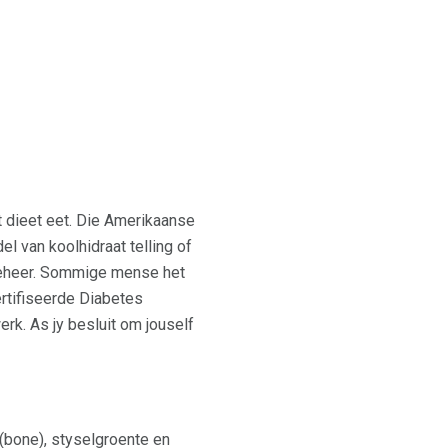
t dieet eet. Die Amerikaanse
el van koolhidraat telling of
 beheer. Sommige mense het
ertifiseerde Diabetes
erk. As jy besluit om jouself
 (bone), styselgroente en