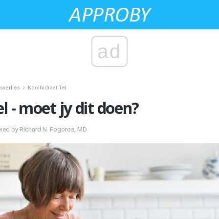
ad
sverlies
Koolhidraat Tel
l - moet jy dit doen?
ewed by Richard N. Fogoros, MD