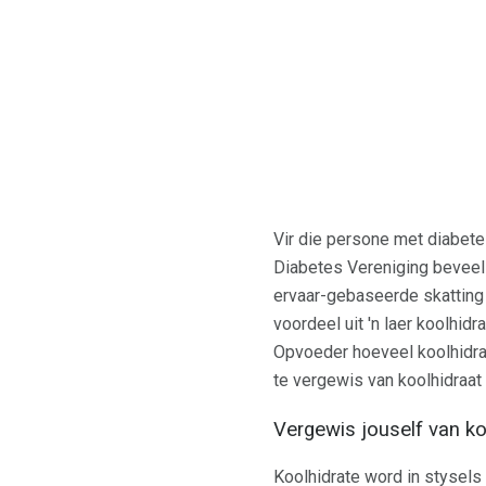
Vir die persone met diabete
Diabetes Vereniging beveel a
ervaar-gebaseerde skatting 
voordeel uit 'n laer koolhi
Opvoeder hoeveel koolhidrate
te vergewis van koolhidraat t
Vergewis jouself van k
Koolhidrate word in stysels 