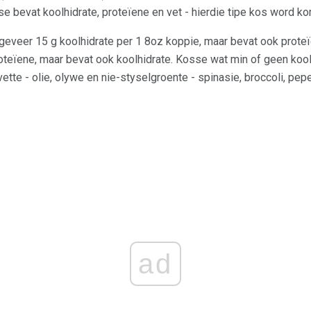
 bevat koolhidrate, proteïene en vet - hierdie tipe kos word 
geveer 15 g koolhidrate per 1 8oz koppie, maar bevat ook prote
oteïene, maar bevat ook koolhidrate. Kosse wat min of geen koolh
vette - olie, olywe en nie-styselgroente - spinasie, broccoli, pep
ad