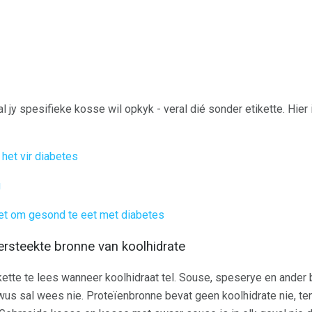
al jy spesifieke kosse wil opkyk - veral dié sonder etikette. Hier 
het vir diabetes
g
het om gesond te eet met diabetes
versteekte bronne van koolhidrate
ikette te lees wanneer koolhidraat tel. Souse, speserye en ander
wus sal wees nie. Proteïenbronne bevat geen koolhidrate nie, te