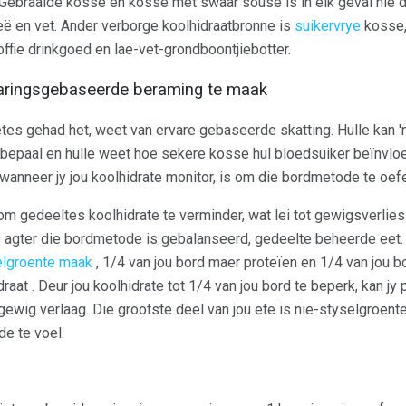
ebraaide kosse en kosse met swaar souse is in elk geval nie d
rieë en vet. Ander verborge koolhidraatbronne is
suikervrye
kosse,
ffie drinkgoed en lae-vet-grondboontjiebotter.
varingsgebaseerde beraming te maak
es gehad het, weet van ervare gebaseerde skatting. Hulle kan '
 bepaal en hulle weet hoe sekere kosse hul bloedsuiker beïnvlo
wanneer jy jou koolhidrate monitor, is om die bordmetode te oef
m gedeeltes koolhidrate te verminder, wat lei tot gewigsverlie
 agter die bordmetode is gebalanseerd, gedeelte beheerde eet. 
selgroente maak
, 1/4 van jou bord maer proteïen en 1/4 van jou 
draat . Deur jou koolhidrate tot 1/4 van jou bord te beperk, kan jy
ewig verlaag. Die grootste deel van jou ete is nie-styselgroente
de te voel.