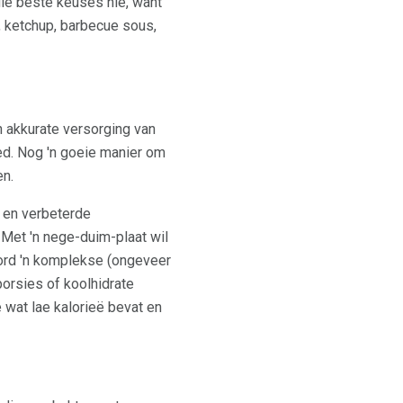
ie beste keuses nie, want
 ketchup, barbecue sous,
n akkurate versorging van
ed. Nog 'n goeie manier om
en.
s en verbeterde
Met 'n nege-duim-plaat wil
bord 'n komplekse (ongeveer
 porsies of koolhidrate
 wat lae kalorieë bevat en