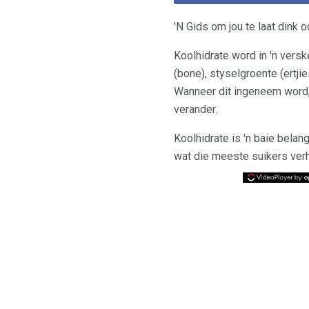
'N Gids om jou te laat dink o
Koolhidrate word in 'n versk
(bone), styselgroente (ertji
Wanneer dit ingeneem word,
verander.
Koolhidrate is 'n baie bela
wat die meeste suikers ver