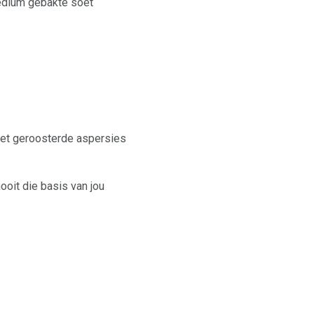
edium gebakte soet
 met geroosterde aspersies
ooit die basis van jou