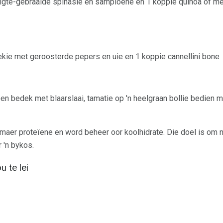
igte-gebraaide spinasie en sampioene en 1 koppie quinoa of m
ie met geroosterde pepers en uie en 1 koppie cannellini bone
koen bedek met blaarslaai, tamatie op 'n heelgraan bollie bedien
 maer proteïene en word beheer oor koolhidrate. Die doel is om n
 'n bykos.
 te lei