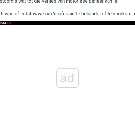
toornis wat tot die verlies van motoriese beheer kan lei.
isyne of entstowwe om 'n infeksie te behandel of te voorkom n
ad