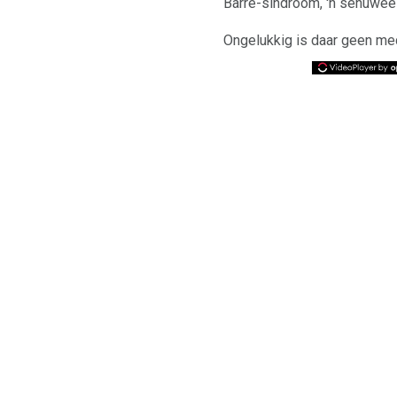
Barré-sindroom, 'n senuwees
Ongelukkig is daar geen med