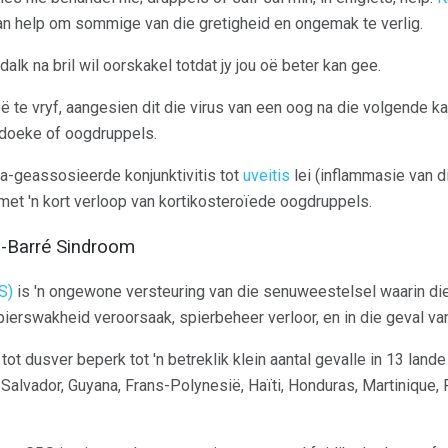
n help om sommige van die gretigheid en ongemak te verlig.
 dalk na bril wil oorskakel totdat jy jou oë beter kan gee.
 te vryf, aangesien dit die virus van een oog na die volgende ka
doeke of oogdruppels.
a-geassosieerde konjunktivitis tot
uveitis
lei (inflammasie van d
 met 'n kort verloop van kortikosteroïede oogdruppels.
n-Barré Sindroom
S)
is 'n ongewone versteuring van die senuweestelsel waarin di
ierswakheid veroorsaak, spierbeheer verloor, en in die geval v
t dusver beperk tot 'n betreklik klein aantal gevalle in 13 lande 
Salvador, Guyana, Frans-Polynesië, Haïti, Honduras, Martinique,