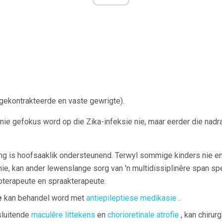
gekontrakteerde en vaste gewrigte).
nie gefokus word op die Zika-infeksie nie, maar eerder die nadra
g is hoofsaaklik ondersteunend. Terwyl sommige kinders nie e
nie, kan ander lewenslange sorg van 'n multidissiplinêre span spe
sioterapeute en spraakterapeute.
e
kan behandel word met
antiepileptiese medikasie
.
sluitende
maculêre
littekens
en
chorioretinale atrofie
, kan chirur