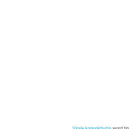
Virale konjunktivitis
word tipi