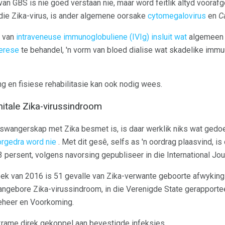
n GBS is nie goed verstaan ​​nie, maar word feitlik altyd voorafg
die Zika-virus, is ander algemene oorsake
cytomegalovirus
en
C
k van
intraveneuse immunoglobuliene (IVIg) insluit wat
algemeen 
erese
te behandel, 'n vorm van bloed dialise wat skadelike immuu
g en fisiese rehabilitasie kan ook nodig wees.
itale Zika-virussindroom
r swangerskap met Zika besmet is, is daar werklik niks wat ged
orgedra word nie
. Met dit gesê, selfs as 'n oordrag plaasvind, is 
 persent, volgens navorsing gepubliseer in die International Jou
reek van 2016 is 51 gevalle van Zika-verwante geboorte afwykin
ngebore Zika-virussindroom, in die Verenigde State gerapport
beheer en Voorkoming.
ame direk gekoppel aan bevestigde infeksies.