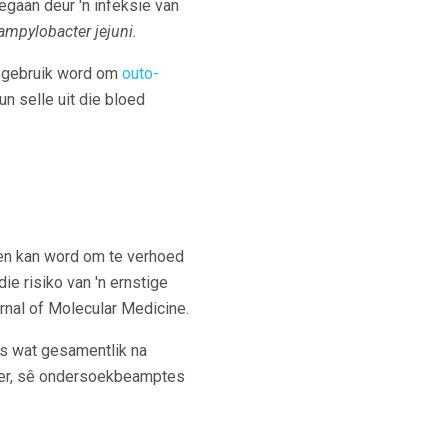
egaan deur 'n infeksie van
ampylobacter jejuni.
gebruik word om
outo-
n selle uit die bloed
oen kan word om te verhoed
die risiko van 'n ernstige
rnal of Molecular Medicine.
gs wat gesamentlik na
eer, sê ondersoekbeamptes