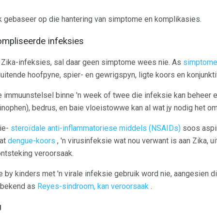
lik gebaseer op die hantering van simptome en komplikasies.
mpliseerde infeksies
n Zika-infeksies, sal daar geen simptome wees nie. As
simptome
luitende hoofpyne, spier- en gewrigspyn, ligte koors en konjunktiv
e immuunstelsel binne 'n week of twee die infeksie kan beheer
inophen), bedrus, en baie vloeistowwe kan al wat jy nodig het om 
nie-
steroïdale anti-inflammatoriese middels (NSAIDs)
soos aspir
dat
dengue-koors
, 'n virusinfeksie wat nou verwant is aan Zika, u
ntsteking veroorsaak.
 by kinders met 'n virale infeksie gebruik word nie, aangesien di
, bekend as
Reyes-sindroom, kan veroorsaak
.
g