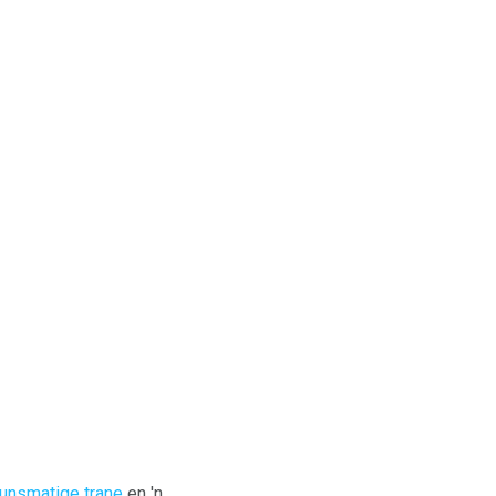
unsmatige trane
en 'n