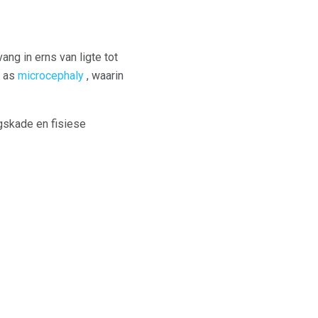
g in erns van ligte tot
d as
microcephaly
, waarin
ogskade en fisiese