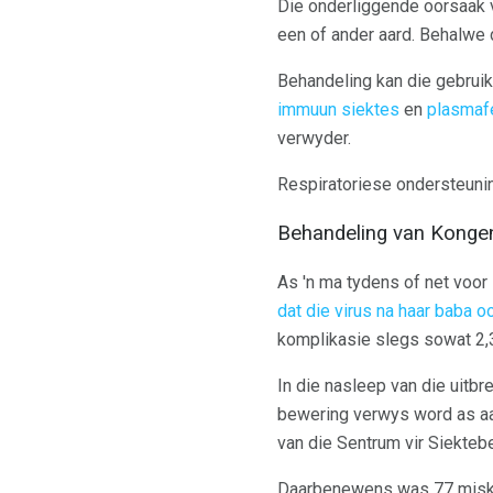
Die onderliggende oorsaak va
een of ander aard. Behalwe 
Behandeling kan die gebrui
immuun siektes
en
plasmaf
verwyder.
Respiratoriese ondersteunin
Behandeling van Kongen
As 'n ma tydens of net voo
dat die virus na haar baba o
komplikasie slegs sowat 2,3
In die nasleep van die uitb
bewering verwys word as aa
van die Sentrum vir Siekte
Daarbenewens was 77 miskr