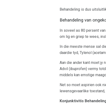
Behandeling is dus uitsluit
Behandeling van ongeko
In soveel as 80 persent va
om lig en griep te wees, ins
In die meeste mense sal di
daardie tyd, Tylenol (acetam
Aan die ander kant moet jy 
Advil (ibuprofen) vermy tot
middels kan ernstige maago
Net so moet aspirien ook nie
lewensgevaarlike toestand
Konjunktivitis Behandelin