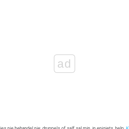
ad
es nie behandel nie; druppels of salf sal min, in enigiets, help.
K