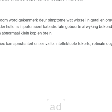
room word gekenmerk deur simptome wat wissel in getal en omvan
er hulle is 'n potensieel katastrofale geboorte afwyking beken
 abnormaal klein kop en brein.
 kan spastisiteit en aanvalle, intellektuele tekorte, retinale o
ad