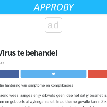
ad
irus te behandel
 MD
die hantering van simptome en komplikasies
jaend wees, aangesien jy dikwels geen idee het dat jy besmet i
m en geboorte afwykings insluit. In seldsame gevalle kan 'n Zika-