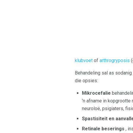
klubvoet
of
arthrogryposis
(
Behandeling sal as sodanig 
die opsies:
Mikrocefalie
behandelin
'n afname in kopgrootte 
neuroloë, psigiaters, fi
Spastisiteit en aanvall
Retinale beserings
, in