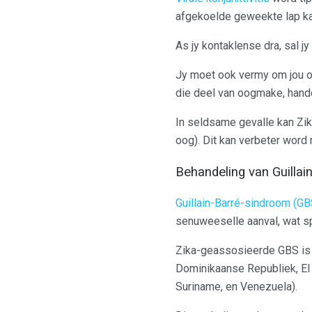
afgekoelde geweekte lap ka
As jy kontaklense dra, sal jy
Jy moet ook vermy om jou oë
die deel van oogmake, hand
In seldsame gevalle kan Zik
oog). Dit kan verbeter word
Behandeling van Guillai
Guillain-Barré-sindroom (GB
senuweeselle aanval, wat sp
Zika-geassosieerde GBS is to
Dominikaanse Republiek, El 
Suriname, en Venezuela).