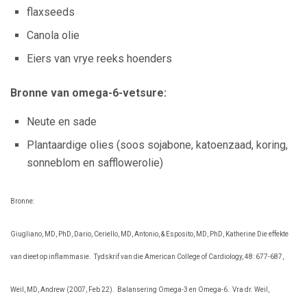
flaxseeds
Canola olie
Eiers van vrye reeks hoenders
Bronne van omega-6-vetsure:
Neute en sade
Plantaardige olies (soos sojabone, katoenzaad, koring,
sonneblom en safflowerolie)
Bronne:
Giugliano, MD, PhD, Dario, Ceriello, MD, Antonio, & Esposito, MD, PhD, Katherine Die effekte
van dieet op inflammasie.
Tydskrif van die American College of Cardiology, 48: 677-687,
Weil, MD, Andrew (2007, Feb 22).
Balansering Omega-3 en Omega-6.
Vra dr. Weil,