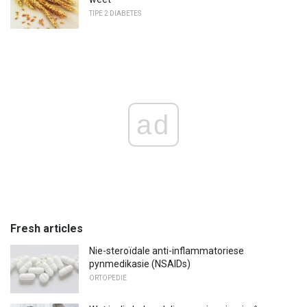
TIPE 2 DIABETES
ad
Fresh articles
Nie-steroïdale anti-inflammatoriese
pynmedikasie (NSAIDs)
ORTOPEDIE