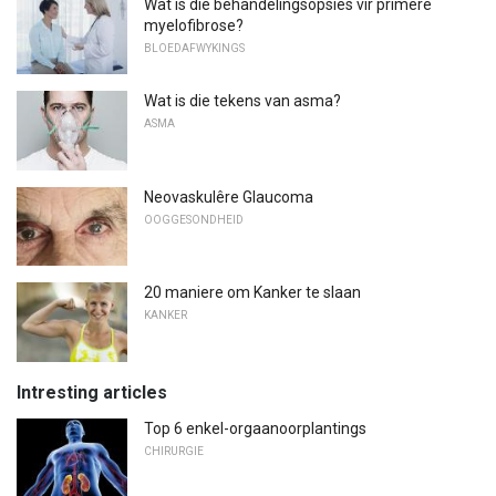
Wat is die behandelingsopsies vir primêre
myelofibrose?
BLOEDAFWYKINGS
Wat is die tekens van asma?
ASMA
Neovaskulêre Glaucoma
OOGGESONDHEID
20 maniere om Kanker te slaan
KANKER
Intresting articles
Top 6 enkel-orgaanoorplantings
CHIRURGIE