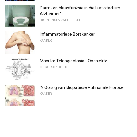
Darm- en blaasfunksie in die laat-stadium
Alzheimer's
BREIN EN SENUWEESTELSEL
Inflammatoriese Borskanker
KANKER
Macular Telangiectasia - Oogsiekte
OOGGESONDHEID
'N Oorsig van Idiopatiese Pulmonale Fibrose
KANKER