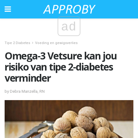
ad
Tipe 2 Diabetes
Voeding en gewigsverlies
Omega-3 Vetsure kan jou
risiko van tipe 2-diabetes
verminder
by Debra Manzella, RN