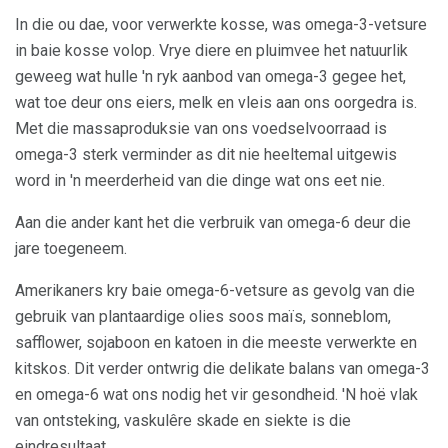
In die ou dae, voor verwerkte kosse, was omega-3-vetsure
in baie kosse volop. Vrye diere en pluimvee het natuurlik
geweeg wat hulle 'n ryk aanbod van omega-3 gegee het,
wat toe deur ons eiers, melk en vleis aan ons oorgedra is.
Met die massaproduksie van ons voedselvoorraad is
omega-3 sterk verminder as dit nie heeltemal uitgewis
word in 'n meerderheid van die dinge wat ons eet nie.
Aan die ander kant het die verbruik van omega-6 deur die
jare toegeneem.
Amerikaners kry baie omega-6-vetsure as gevolg van die
gebruik van plantaardige olies soos maïs, sonneblom,
safflower, sojaboon en katoen in die meeste verwerkte en
kitskos. Dit verder ontwrig die delikate balans van omega-3
en omega-6 wat ons nodig het vir gesondheid. 'N hoë vlak
van ontsteking, vaskulêre skade en siekte is die
eindresultaat.