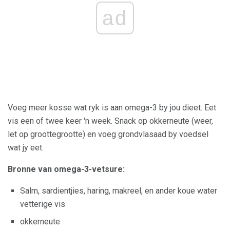
ad
Voeg meer kosse wat ryk is aan omega-3 by jou dieet. Eet
vis een of twee keer 'n week. Snack op okkerneute (weer,
let op groottegrootte) en voeg grondvlasaad by voedsel
wat jy eet.
Bronne van omega-3-vetsure:
Salm, sardientjies, haring, makreel, en ander koue water
vetterige vis
okkerneute