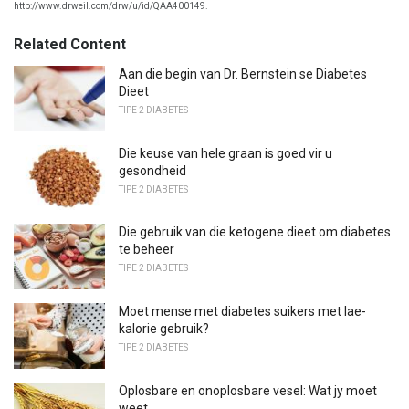
http://www.drweil.com/drw/u/id/QAA400149.
Related Content
Aan die begin van Dr. Bernstein se Diabetes
Dieet
TIPE 2 DIABETES
Die keuse van hele graan is goed vir u
gesondheid
TIPE 2 DIABETES
Die gebruik van die ketogene dieet om diabetes
te beheer
TIPE 2 DIABETES
Moet mense met diabetes suikers met lae-
kalorie gebruik?
TIPE 2 DIABETES
Oplosbare en onoplosbare vesel: Wat jy moet
weet