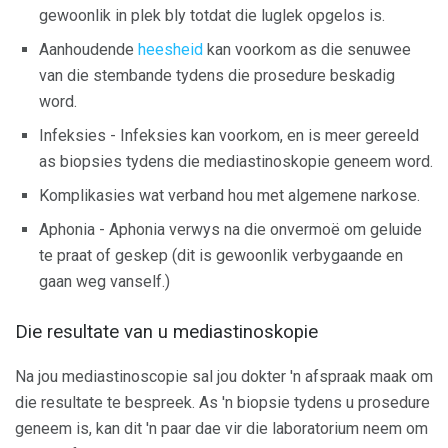
gewoonlik in plek bly totdat die luglek opgelos is.
Aanhoudende
heesheid
kan voorkom as die senuwee
van die stembande tydens die prosedure beskadig
word.
Infeksies - Infeksies kan voorkom, en is meer gereeld
as biopsies tydens die mediastinoskopie geneem word.
Komplikasies wat verband hou met algemene narkose.
Aphonia - Aphonia verwys na die onvermoë om geluide
te praat of geskep (dit is gewoonlik verbygaande en
gaan weg vanself.)
Die resultate van u mediastinoskopie
Na jou mediastinoscopie sal jou dokter 'n afspraak maak om
die resultate te bespreek. As 'n biopsie tydens u prosedure
geneem is, kan dit 'n paar dae vir die laboratorium neem om