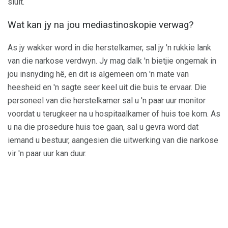
sluit.
Wat kan jy na jou mediastinoskopie verwag?
As jy wakker word in die herstelkamer, sal jy 'n rukkie lank
van die narkose verdwyn. Jy mag dalk 'n bietjie ongemak in
jou insnyding hê, en dit is algemeen om 'n mate van
heesheid en 'n sagte seer keel uit die buis te ervaar. Die
personeel van die herstelkamer sal u 'n paar uur monitor
voordat u terugkeer na u hospitaalkamer of huis toe kom. As
u na die prosedure huis toe gaan, sal u gevra word dat
iemand u bestuur, aangesien die uitwerking van die narkose
vir 'n paar uur kan duur.