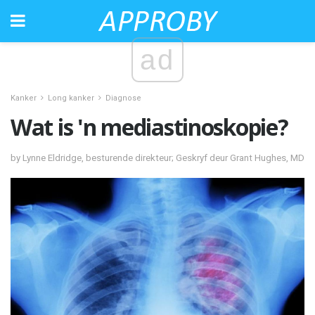
ad
Kanker
Long kanker
Diagnose
Wat is 'n mediastinoskopie?
by Lynne Eldridge, besturende direkteur; Geskryf deur Grant Hughes, MD