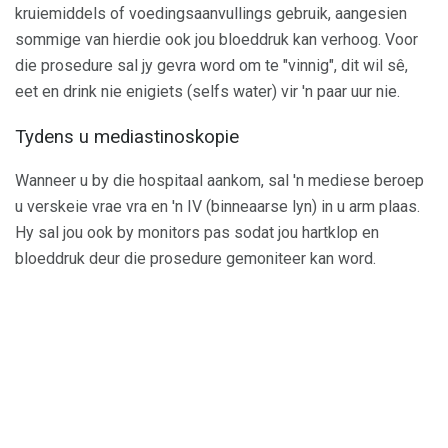
kruiemiddels of voedingsaanvullings gebruik, aangesien
sommige van hierdie ook jou bloeddruk kan verhoog. Voor
die prosedure sal jy gevra word om te "vinnig", dit wil sê,
eet en drink nie enigiets (selfs water) vir 'n paar uur nie.
Tydens u mediastinoskopie
Wanneer u by die hospitaal aankom, sal 'n mediese beroep
u verskeie vrae vra en 'n IV (binneaarse lyn) in u arm plaas.
Hy sal jou ook by monitors pas sodat jou hartklop en
bloeddruk deur die prosedure gemoniteer kan word.