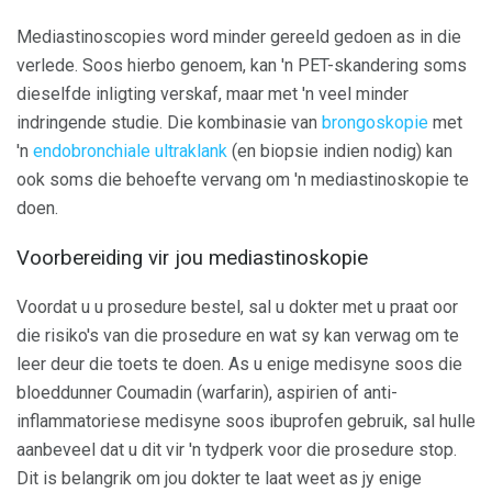
Mediastinoscopies word minder gereeld gedoen as in die
verlede. Soos hierbo genoem, kan 'n PET-skandering soms
dieselfde inligting verskaf, maar met 'n veel minder
indringende studie. Die kombinasie van
brongoskopie
met
'n
endobronchiale ultraklank
(en biopsie indien nodig) kan
ook soms die behoefte vervang om 'n mediastinoskopie te
doen.
Voorbereiding vir jou mediastinoskopie
Voordat u u prosedure bestel, sal u dokter met u praat oor
die risiko's van die prosedure en wat sy kan verwag om te
leer deur die toets te doen. As u enige medisyne soos die
bloeddunner Coumadin (warfarin), aspirien of anti-
inflammatoriese medisyne soos ibuprofen gebruik, sal hulle
aanbeveel dat u dit vir 'n tydperk voor die prosedure stop.
Dit is belangrik om jou dokter te laat weet as jy enige