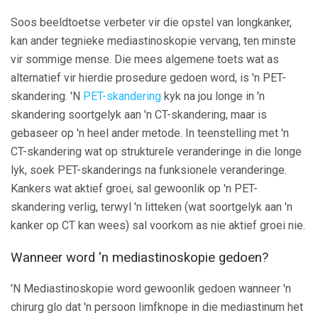
Soos beeldtoetse verbeter vir die opstel van longkanker,
kan ander tegnieke mediastinoskopie vervang, ten minste
vir sommige mense. Die mees algemene toets wat as
alternatief vir hierdie prosedure gedoen word, is 'n PET-
skandering. 'N
PET-skandering
kyk na jou longe in 'n
skandering soortgelyk aan 'n CT-skandering, maar is
gebaseer op 'n heel ander metode. In teenstelling met 'n
CT-skandering wat op strukturele veranderinge in die longe
lyk, soek PET-skanderings na funksionele veranderinge.
Kankers wat aktief groei, sal gewoonlik op 'n PET-
skandering verlig, terwyl 'n litteken (wat soortgelyk aan 'n
kanker op CT kan wees) sal voorkom as nie aktief groei nie.
Wanneer word 'n mediastinoskopie gedoen?
'N Mediastinoskopie word gewoonlik gedoen wanneer 'n
chirurg glo dat 'n persoon limfknope in die mediastinum het