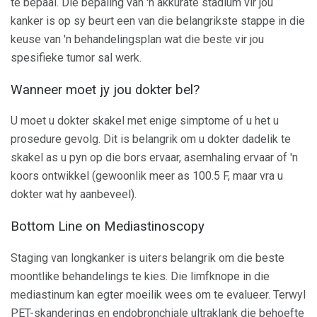
te bepaal. Die bepaling van 'n akkurate stadium vir jou
kanker is op sy beurt een van die belangrikste stappe in die
keuse van 'n behandelingsplan wat die beste vir jou
spesifieke tumor sal werk.
Wanneer moet jy jou dokter bel?
U moet u dokter skakel met enige simptome of u het u
prosedure gevolg. Dit is belangrik om u dokter dadelik te
skakel as u pyn op die bors ervaar, asemhaling ervaar of 'n
koors ontwikkel (gewoonlik meer as 100.5 F, maar vra u
dokter wat hy aanbeveel).
Bottom Line on Mediastinoscopy
Staging van longkanker is uiters belangrik om die beste
moontlike behandelings te kies. Die limfknope in die
mediastinum kan egter moeilik wees om te evalueer. Terwyl
PET-skanderings en endobronchiale ultraklank die behoefte