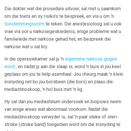
Die dokter wat die prosedure uitvoer, sal met u saamkom
om die toets en sy risiko's te bespreek, en vra u om 'n
toestemmingsvorm
te teken. Die anestesioloog sal u ook
vrae vra oor u narkosegeskiedenis, enige probleme wat u
familielede met narkose gehad het, en bespreek die
narkose wat u sal kry.
In die operasiekamer sal jy 'n
algemene narkose gegee
word
, en nadat jy aan die slaap is, word 'n buis in jou keel
geplaas om jou te help asemhaal. Jou chirurg maak 'n klein
insnyding net bo jou borsbeen (die bors) en plaas die
mediastinoskoop, 'n hol buis met 'n lig.
Hy sal dan jou mediastinum ondersoek en biopsies neem
van enige areas wat abnormaal voorkom. Nadat die
mediastinoskoop verwyder is, sal 'n paar steke of steri-
stroke (stroke band) toegedien word om die insnyding te