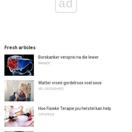
ad
Fresh articles
Borskanker versprei na die lewer
KANKER
Watter vroeë gordelroos voel soos
VEL GESONDHEID
Hoe Fisieke Terapie jou herstel kan help
ORTOPEDIE