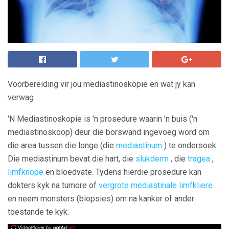
Voorbereiding vir jou mediastinoskopie en wat jy kan
verwag
'N Mediastinoskopie is 'n prosedure waarin 'n buis ('n
mediastinoskoop) deur die borswand ingevoeg word om
die area tussen die longe (die
mediastinum
) te ondersoek.
Die mediastinum bevat die hart, die
slukderm
, die
tragea
,
limfknope
en bloedvate. Tydens hierdie prosedure kan
dokters kyk na tumore of
vergrote mediastinale limfkliere
en neem monsters (biopsies) om na kanker of ander
toestande te kyk.