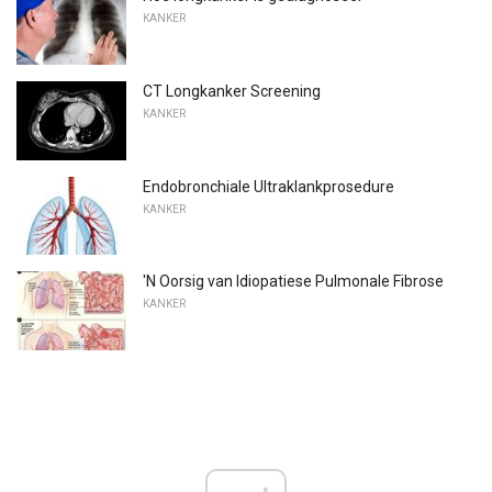
KANKER
CT Longkanker Screening
KANKER
Endobronchiale Ultraklankprosedure
KANKER
'N Oorsig van Idiopatiese Pulmonale Fibrose
KANKER