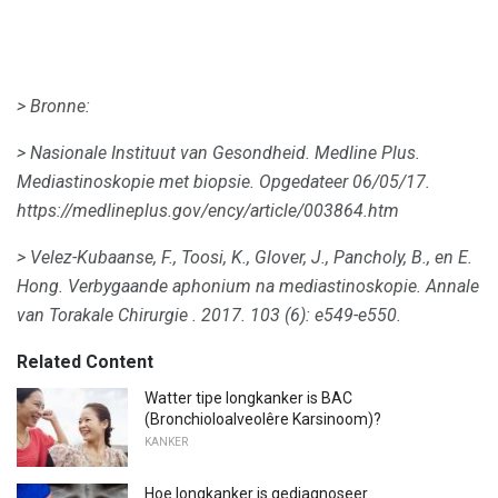
> Bronne:
> Nasionale Instituut van Gesondheid.
Medline Plus.
Mediastinoskopie met biopsie.
Opgedateer 06/05/17.
https://medlineplus.gov/ency/article/003864.htm
> Velez-Kubaanse, F., Toosi, K., Glover, J., Pancholy, B., en E.
Hong.
Verbygaande aphonium na mediastinoskopie.
Annale
van Torakale Chirurgie
.
2017. 103 (6): e549-e550.
Related Content
Watter tipe longkanker is BAC
(Bronchioloalveolêre Karsinoom)?
KANKER
Hoe longkanker is gediagnoseer