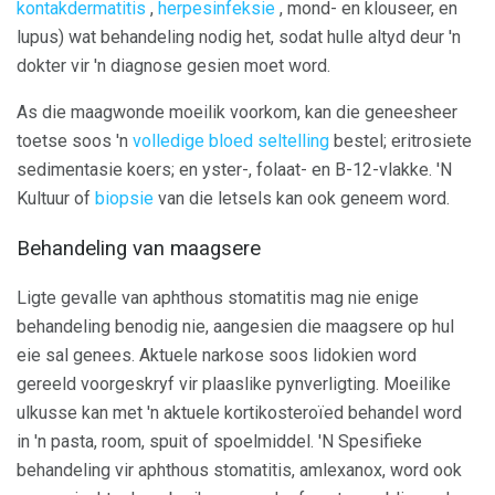
kontakdermatitis
,
herpesinfeksie
, mond- en klouseer, en
lupus) wat behandeling nodig het, sodat hulle altyd deur 'n
dokter vir 'n diagnose gesien moet word.
As die maagwonde moeilik voorkom, kan die geneesheer
toetse soos 'n
volledige bloed seltelling
bestel; eritrosiete
sedimentasie koers; en yster-, folaat- en B-12-vlakke. 'N
Kultuur of
biopsie
van die letsels kan ook geneem word.
Behandeling van maagsere
Ligte gevalle van aphthous stomatitis mag nie enige
behandeling benodig nie, aangesien die maagsere op hul
eie sal genees. Aktuele narkose soos lidokien word
gereeld voorgeskryf vir plaaslike pynverligting. Moeilike
ulkusse kan met 'n aktuele kortikosteroïed behandel word
in 'n pasta, room, spuit of spoelmiddel. 'N Spesifieke
behandeling vir aphthous stomatitis, amlexanox, word ook