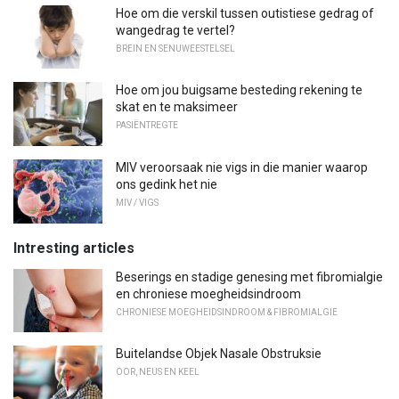
Hoe om die verskil tussen outistiese gedrag of
wangedrag te vertel?
BREIN EN SENUWEESTELSEL
Hoe om jou buigsame besteding rekening te
skat en te maksimeer
PASIËNTREGTE
MIV veroorsaak nie vigs in die manier waarop
ons gedink het nie
MIV / VIGS
Intresting articles
Beserings en stadige genesing met fibromialgie
en chroniese moegheidsindroom
CHRONIESE MOEGHEIDSINDROOM & FIBROMIALGIE
Buitelandse Objek Nasale Obstruksie
OOR, NEUS EN KEEL