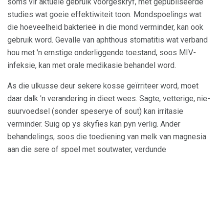
soms vir aktuele gebruik voorgeskryf, met gepubliseerde
studies wat goeie effektiwiteit toon. Mondspoelings wat
die hoeveelheid bakterieë in die mond verminder, kan ook
gebruik word. Gevalle van aphthous stomatitis wat verband
hou met 'n ernstige onderliggende toestand, soos MIV-
infeksie, kan met orale medikasie behandel word.
As die ulkusse deur sekere kosse geïrriteer word, moet
daar dalk 'n verandering in dieet wees. Sagte, vetterige, nie-
suurvoedsel (sonder speserye of sout) kan irritasie
verminder. Suig op ys skyfies kan pyn verlig. Ander
behandelings, soos die toediening van melk van magnesia
aan die sere of spoel met soutwater, verdunde