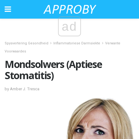
ad
Spysvertering Gesondheid
Inflammatoriese Darmsiekte
Verwante
Voorwaardes
Mondsolwers (Aptiese
Stomatitis)
by Amber J. Tresca