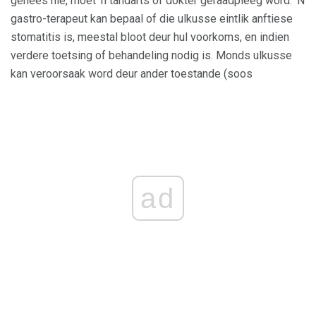
genees nie, moet 'n tandarts of dokter geraadpleeg word. 'N
gastro-terapeut kan bepaal of die ulkusse eintlik anftiese
stomatitis is, meestal bloot deur hul voorkoms, en indien
verdere toetsing of behandeling nodig is. Monds ulkusse
kan veroorsaak word deur ander toestande (soos
ad