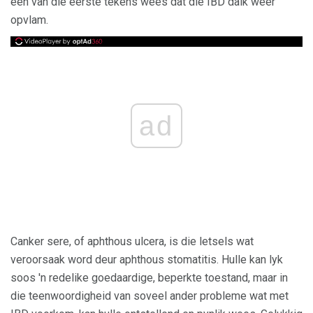
een van die eerste tekens wees dat die IBD dalk weer
opvlam.
ad
Canker sere, of aphthous ulcera, is die letsels wat
veroorsaak word deur aphthous stomatitis. Hulle kan lyk
soos 'n redelike goedaardige, beperkte toestand, maar in
die teenwoordigheid van soveel ander probleme wat met