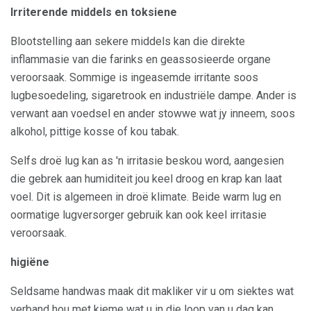
Irriterende middels en toksiene
Blootstelling aan sekere middels kan die direkte
inflammasie van die farinks en geassosieerde organe
veroorsaak. Sommige is ingeasemde irritante soos
lugbesoedeling, sigaretrook en industriële dampe. Ander is
verwant aan voedsel en ander stowwe wat jy inneem, soos
alkohol, pittige kosse of kou tabak.
Selfs droë lug kan as 'n irritasie beskou word, aangesien
die gebrek aan humiditeit jou keel droog en krap kan laat
voel. Dit is algemeen in droë klimate. Beide warm lug en
oormatige lugversorger gebruik kan ook keel irritasie
veroorsaak.
higiëne
Seldsame handwas maak dit makliker vir u om siektes wat
verband hou met kieme wat u in die loop van u dag kan