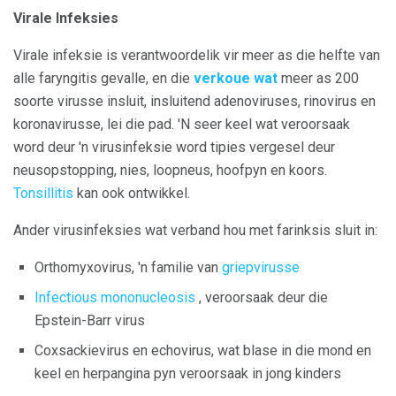
Virale Infeksies
Virale infeksie is verantwoordelik vir meer as die helfte van
alle faryngitis gevalle, en die
verkoue wat
meer as 200
soorte virusse insluit, insluitend adenoviruses, rinovirus en
koronavirusse, lei die pad. 'N seer keel wat veroorsaak
word deur 'n virusinfeksie word tipies vergesel deur
neusopstopping, nies, loopneus, hoofpyn en koors.
Tonsillitis
kan ook ontwikkel.
Ander virusinfeksies wat verband hou met farinksis sluit in:
Orthomyxovirus, 'n familie van
griepvirusse
Infectious mononucleosis
, veroorsaak deur die
Epstein-Barr virus
Coxsackievirus en echovirus, wat blase in die mond en
keel en herpangina pyn veroorsaak in jong kinders