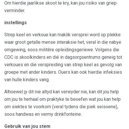
Om hierdie jaarlikse skoot te kry, kan jou risiko van griep
verminder.
instellings
Strep keel en verkoue kan maklik versprei word op plekke
waar groot getalle mense interaksie het, veral in die nabye
omgewing, soos militêre opleidingsgeriewe. Volgens die
CDC is skoolkinders en dié in dagsorgsentrums geneig tot
verkoues en die verspreiding van strep keel as gevolg van
groepe met ander kinders. Ouers kan ook hierdie infeksies
van hulle kinders vang.
Alhoewel jy dit nie altyd kan verwyder nie, kan dit jou help
om jou te herhaal om praktyke te beoefen wat jou kan help
om siektes te voorkom (veral tydens die piek seisoene),
soos handwas en vermy drinkfonteine.
Gebruik van jou stem