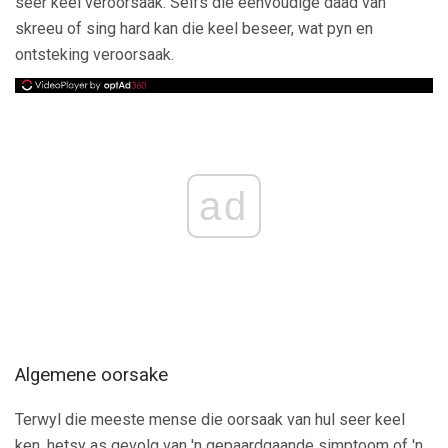
seer keel veroorsaak. Selfs die eenvoudige daad van
skreeu of sing hard kan die keel beseer, wat pyn en
ontsteking veroorsaak.
ad
Algemene oorsake
Terwyl die meeste mense die oorsaak van hul seer keel
ken, hetsy as gevolg van 'n gepaardgaande simptoom of 'n