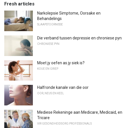
Fresh articles
Narkolepsie Simptome, Oorsake en
Behandelings
SLAAPSTOORNISSE
Die verband tussen depressie en chroniese pyn
CHRONIESE PYN
Moet jy oefen as jy siek is?
KOUE EN GRIEP
Halfronde kanale van die oor
OOR, NEUS EN KEEL
Mediese Rekeninge aan Medicare, Medicaid, en
Tricare
VIR GESONDHEIDSORG PROFESSIONALS