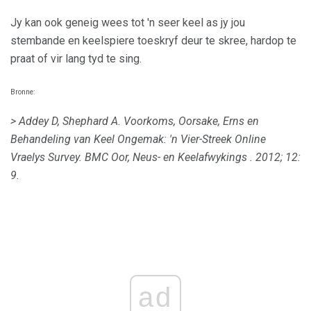
Jy kan ook geneig wees tot 'n seer keel as jy jou
stembande en keelspiere toeskryf deur te skree, hardop te
praat of vir lang tyd te sing.
Bronne:
> Addey D, Shephard A. Voorkoms, Oorsake, Erns en
Behandeling van Keel Ongemak: 'n Vier-Streek Online
Vraelys Survey.
BMC Oor, Neus- en Keelafwykings
.
2012; 12:
9.
ad