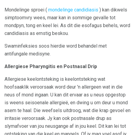
Mondelinge sproei (
mondelinge candidiasis
) kan dikwels
simptoomvry wees, maar kan in sommige gevalle tot
mondpyn, tong en keel lei. As dit die esofagus behels, word
candidiasis as ernstig beskou.
Swaminfeksies soos hierdie word behandel met
antifungale medisyne.
Allergiese Pharyngitis en Postnasal Drip
Allergiese keelontsteking is keelontsteking wat
hoofsaaklik veroorsaak word deur 'n allergeen wat in die
neus of mond ingaan. U kan dit ervaar as u neus opgestop
is weens seisoenale allergieë, en dwing u om deur u mond
asem te haal. Die weefsels uitdroog, wat die krap gevoel en
irritasie veroorsaak. Jy kan ook postnasale drup as
slymafvoer van jou neusgange af in jou keel. Dit kan lei tot
ontsteking van die keel en mangels. Of jy mag voel asof jy