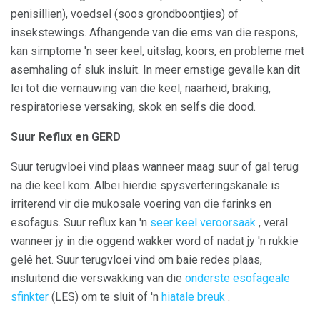
penisillien), voedsel (soos grondboontjies) of
insekstewings. Afhangende van die erns van die respons,
kan simptome 'n seer keel, uitslag, koors, en probleme met
asemhaling of sluk insluit. In meer ernstige gevalle kan dit
lei tot die vernauwing van die keel, naarheid, braking,
respiratoriese versaking, skok en selfs die dood.
Suur Reflux en GERD
Suur terugvloei vind plaas wanneer maag suur of gal terug
na die keel kom. Albei hierdie spysverteringskanale is
irriterend vir die mukosale voering van die farinks en
esofagus. Suur reflux kan 'n
seer keel veroorsaak
, veral
wanneer jy in die oggend wakker word of nadat jy 'n rukkie
gelê het. Suur terugvloei vind om baie redes plaas,
insluitend die verswakking van die
onderste esofageale
sfinkter
(LES) om te sluit of 'n
hiatale breuk
.