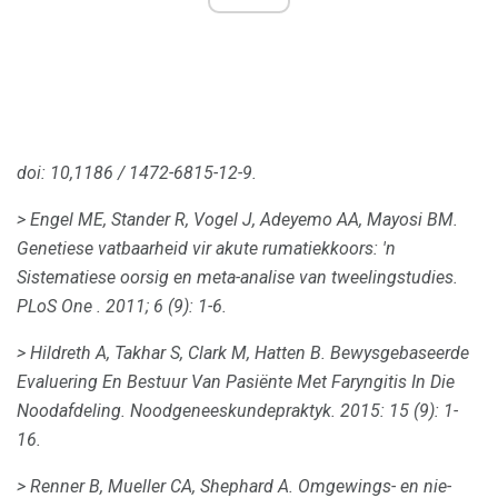
doi: 10,1186 / 1472-6815-12-9.
> Engel ME, Stander R, Vogel J, Adeyemo AA, Mayosi BM.
Genetiese vatbaarheid vir akute rumatiekkoors: 'n
Sistematiese oorsig en meta-analise van tweelingstudies.
PLoS One
.
2011;
6 (9): 1-6.
> Hildreth A, Takhar S, Clark M, Hatten B. Bewysgebaseerde
Evaluering En Bestuur Van Pasiënte Met Faryngitis In Die
Noodafdeling.
Noodgeneeskundepraktyk.
2015: 15 (9): 1-
16.
> Renner B, Mueller CA, Shephard A. Omgewings- en nie-