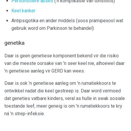
Peritonsillêre abses
('n komplikasie van tonsillitis)
Keel kanker
Antipsigotika en ander middels (soos pramipexool wat
gebruik word om Parkinson te behandel)
genetika
Daar is geen genetiese komponent bekend vir die risiko
van die meeste oorsake van 'n seer keel nie, alhoewel daar
'n genetiese aanleg vir GERD kan wees.
Daar is ook 'n genetiese aanleg om 'n rumatiekkoors te
ontwikkel nadat die keel gestreep is. Daar word vermoed
dat geneties vatbare kinders, veral as hulle in swak sosiale
toestande leef, meer geneig is om 'n rumatiekkoors te kry
ná 'n strep-infeksie.