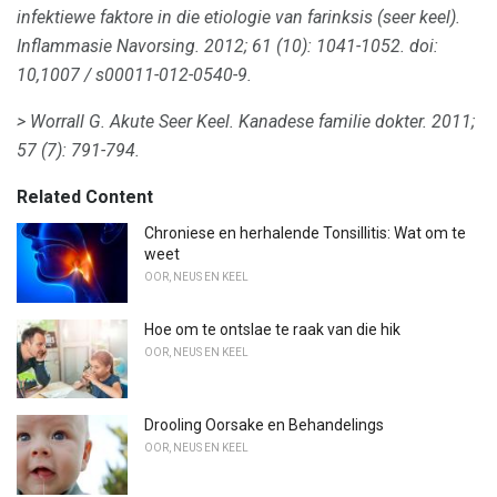
infektiewe faktore in die etiologie van farinksis (seer keel).
Inflammasie Navorsing.
2012; 61 (10): 1041-1052.
doi:
10,1007 / s00011-012-0540-9.
> Worrall G. Akute Seer Keel.
Kanadese familie dokter.
2011;
57 (7): 791-794.
Related Content
Chroniese en herhalende Tonsillitis: Wat om te
weet
OOR, NEUS EN KEEL
Hoe om te ontslae te raak van die hik
OOR, NEUS EN KEEL
Drooling Oorsake en Behandelings
OOR, NEUS EN KEEL