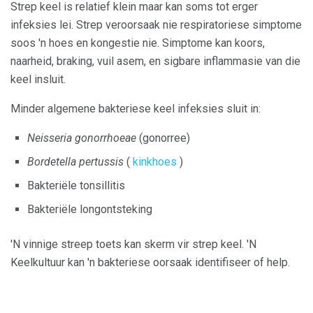
Strep keel is relatief klein maar kan soms tot erger
infeksies lei. Strep veroorsaak nie respiratoriese simptome
soos 'n hoes en kongestie nie. Simptome kan koors,
naarheid, braking, vuil asem, en sigbare inflammasie van die
keel insluit.
Minder algemene bakteriese keel infeksies sluit in:
Neisseria gonorrhoeae
(gonorree)
Bordetella pertussis
(
kinkhoes
)
Bakteriële tonsillitis
Bakteriële longontsteking
'N vinnige streep toets kan skerm vir strep keel. 'N
Keelkultuur kan 'n bakteriese oorsaak identifiseer of help.