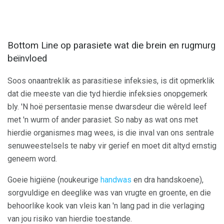
Bottom Line op parasiete wat die brein en rugmurg
beïnvloed
Soos onaantreklik as parasitiese infeksies, is dit opmerklik
dat die meeste van die tyd hierdie infeksies onopgemerk
bly. 'N hoë persentasie mense dwarsdeur die wêreld leef
met 'n wurm of ander parasiet. So naby as wat ons met
hierdie organismes mag wees, is die inval van ons sentrale
senuweestelsels te naby vir gerief en moet dit altyd ernstig
geneem word.
Goeie higiëne (noukeurige
handwas
en dra handskoene),
sorgvuldige en deeglike was van vrugte en groente, en die
behoorlike kook van vleis kan 'n lang pad in die verlaging
van jou risiko van hierdie toestande.