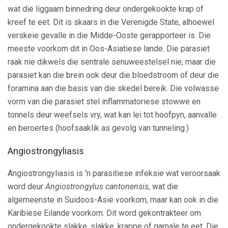
wat die liggaam binnedring deur ondergekookte krap of
kreef te eet. Dit is skaars in die Verenigde State, alhoewel
verskeie gevalle in die Midde-Ooste gerapporteer is. Die
meeste voorkom dit in Oos-Asiatiese lande. Die parasiet
raak nie dikwels die sentrale senuweestelsel nie, maar die
parasiet kan die brein ook deur die bloedstroom of deur die
foramina aan die basis van die skedel bereik. Die volwasse
vorm van die parasiet stel inflammatoriese stowwe en
tonnels deur weefsels vry, wat kan lei tot hoofpyn, aanvalle
en beroertes (hoofsaaklik as gevolg van tunneling.)
Angiostrongyliasis
Angiostrongyliasis is 'n parasitiese infeksie wat veroorsaak
word deur
Angiostrongylus cantonensis,
wat die
algemeenste in Suidoos-Asië voorkom, maar kan ook in die
Karibiese Eilande voorkom. Dit word gekontrakteer om
ondergekookte slakke, slakke, krappe of garnale te eet. Die