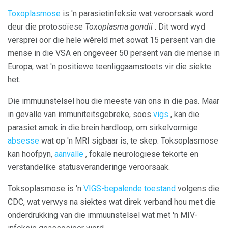
Toxoplasmose
is 'n parasietinfeksie wat veroorsaak word
deur die protosoïese
Toxoplasma gondii
. Dit word wyd
versprei oor die hele wêreld met sowat 15 persent van die
mense in die VSA en ongeveer 50 persent van die mense in
Europa, wat 'n positiewe teenliggaamstoets vir die siekte
het.
Die immuunstelsel hou die meeste van ons in die pas. Maar
in gevalle van immuniteitsgebreke, soos
vigs
, kan die
parasiet amok in die brein hardloop, om sirkelvormige
absesse
wat op 'n MRI sigbaar is, te skep. Toksoplasmose
kan hoofpyn,
aanvalle
, fokale neurologiese tekorte en
verstandelike statusveranderinge veroorsaak.
Toksoplasmose is 'n
VIGS-bepalende toestand
volgens die
CDC, wat verwys na siektes wat direk verband hou met die
onderdrukking van die immuunstelsel wat met 'n MIV-