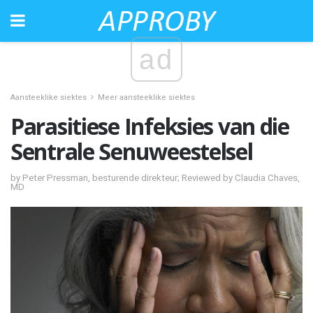
ad
Aansteeklike siektes
Meer aansteeklike siektes
Parasitiese Infeksies van die
Sentrale Senuweestelsel
by Peter Pressman, besturende direkteur; Reviewed by Claudia Chaves,
MD