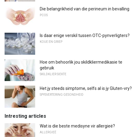
Die belangrikheid van die perineum in bevalling
PCOS
Is daar enige verskil tussen OTC-pynverligters?
KOUE EN GRIEP
Hoe om behoorlik jou skildkliermedikasie te
gebruik
SKILDKLIER SIEKTE
Het jy steeds simptome, selfs al is jy Gluten-vry?
SPYSVERTERING GESONDHEID
Intresting articles
Wat is die beste medisyne vir allergieë?
ALLERGIEË