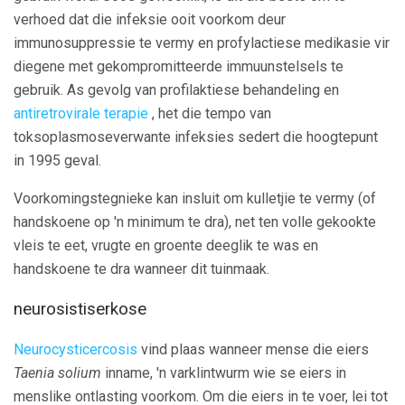
verhoed dat die infeksie ooit voorkom deur
immunosuppressie te vermy en profylactiese medikasie vir
diegene met gekompromitteerde immuunstelsels te
gebruik. As gevolg van profilaktiese behandeling en
antiretrovirale terapie
, het die tempo van
toksoplasmoseverwante infeksies sedert die hoogtepunt
in 1995 geval.
Voorkomingstegnieke kan insluit om kulletjie te vermy (of
handskoene op 'n minimum te dra), net ten volle gekookte
vleis te eet, vrugte en groente deeglik te was en
handskoene te dra wanneer dit tuinmaak.
neurosistiserkose
Neurocysticercosis
vind plaas wanneer mense die eiers
Taenia solium
inname, 'n varklintwurm wie se eiers in
menslike ontlasting voorkom. Om die eiers in te voer, lei tot