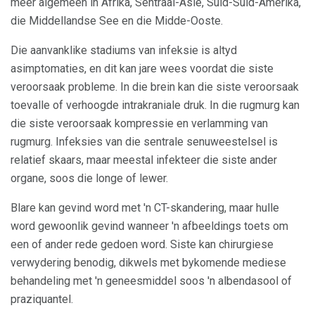
meer algemeen in Afrika, Sentraal-Asië, Suid-Suid-Amerika,
die Middellandse See en die Midde-Ooste.
Die aanvanklike stadiums van infeksie is altyd
asimptomaties, en dit kan jare wees voordat die siste
veroorsaak probleme. In die brein kan die siste veroorsaak
toevalle of verhoogde intrakraniale druk. In die rugmurg kan
die siste veroorsaak kompressie en verlamming van
rugmurg. Infeksies van die sentrale senuweestelsel is
relatief skaars, maar meestal infekteer die siste ander
organe, soos die longe of lewer.
Blare kan gevind word met 'n CT-skandering, maar hulle
word gewoonlik gevind wanneer 'n afbeeldings toets om
een ​​of ander rede gedoen word. Siste kan chirurgiese
verwydering benodig, dikwels met bykomende mediese
behandeling met 'n geneesmiddel soos 'n albendasool of
praziquantel.