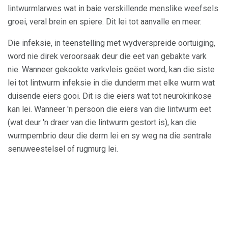
lintwurmlarwes wat in baie verskillende menslike weefsels
groei, veral brein en spiere. Dit lei tot aanvalle en meer.
Die infeksie, in teenstelling met wydverspreide oortuiging,
word nie direk veroorsaak deur die eet van gebakte vark
nie. Wanneer gekookte varkvleis geëet word, kan die siste
lei tot lintwurm infeksie in die dunderm met elke wurm wat
duisende eiers gooi. Dit is die eiers wat tot neurokirikose
kan lei. Wanneer 'n persoon die eiers van die lintwurm eet
(wat deur 'n draer van die lintwurm gestort is), kan die
wurmpembrio deur die derm lei en sy weg na die sentrale
senuweestelsel of rugmurg lei.