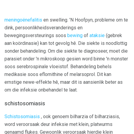
meningoënefalitis
en swelling. 'N Hoofpyn, probleme om te
dink, persoonlikheidsveranderings en
bewegingsversteurings soos
bewing
of
ataksie
(gebrek
aan koördinasie) kan tot gevolg hê. Die siekte is noodlottig
sonder behandeling. Om die siekte te diagnoseer, moet die
parasiet onder 'n mikroskoop gesien word binne 'n monster
soos serebrospinale vloeistof. Behandeling behels
medikasie soos eflornithine of melarsoprol. Dit kan
ernstige newe-effekte hê, maar dit is aansienlik beter as
om die infeksie onbehandel te laat.
schistosomiasis
Schistosomiasis
, ook genoem bilharzia of bilharziasis,
word veroorsaak deur infeksie met klein, platwurms
genaamd flukes. Gewoonlik veroorsaak hierdie klein