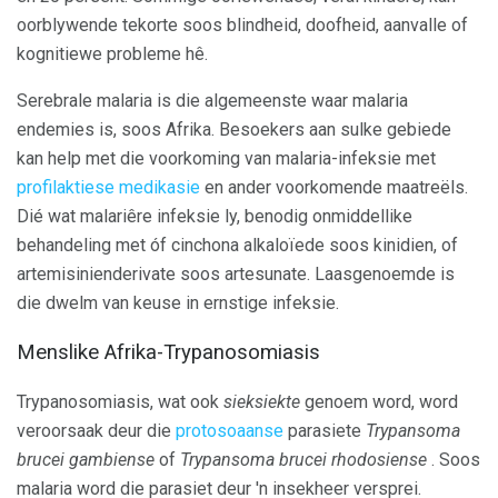
oorblywende tekorte soos blindheid, doofheid, aanvalle of
kognitiewe probleme hê.
Serebrale malaria is die algemeenste waar malaria
endemies is, soos Afrika. Besoekers aan sulke gebiede
kan help met die voorkoming van malaria-infeksie met
profilaktiese medikasie
en ander voorkomende maatreëls.
Dié wat malariêre infeksie ly, benodig onmiddellike
behandeling met óf cinchona alkaloïede soos kinidien, of
artemisinienderivate soos artesunate. Laasgenoemde is
die dwelm van keuse in ernstige infeksie.
Menslike Afrika-Trypanosomiasis
Trypanosomiasis, wat ook
sieksiekte
genoem word, word
veroorsaak deur die
protosoaanse
parasiete
Trypansoma
brucei gambiense
of
Trypansoma brucei rhodosiense
. Soos
malaria word die parasiet deur 'n insekheer versprei.