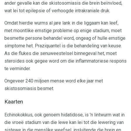
ander gevalle kan die skistosomiasis die brein beïnvloed,
wat lei tot epilepsie of verhoogde intrakraniale druk.
Omdat hierdie wurms al jare lank in die liggaam kan leef,
met moontlike ernstige probleme op enige stadium, moet
besmette persone behandel word, ongeag of hulle ernstige
simptome het. Praziquantel is die behandeling van keuse.
As die flukes die senuweestelsel binnegeval het, moet
steroïdes ook gegee word om die inflammatoriese respons
te verminder.
Ongeveer 240 miljoen mense word elke jaar met
skistosomiasis besmet.
Kaarten
Echinokokkus, ook genoem hidatidose, is 'n lintwurm wat in
die vroeë stadium van die lewe kan lei tot die lewering van
sistewe in die menslike weefsel, insluitende die brein en