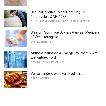
Debunking Mites: 'Meer Oefening' vir
fibromyalgie & ME / CFS
CHRONIESE MOEGHEIDSINDROOM & FIBROMIALGIE
Waarom Sommige Dokters Aanvaar Medicare
of Versekering nie
SKILDKLIER SIEKTE
Anthem Insurance & Emergency Room Visits
wat ontdek word
GESONDHEIDSVERSEKERING
Verrassende Bronne van Koolhidrate
TIPE 2 DIABETES