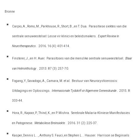
Bronne
Carpio, A., Romo, M., Parkhouse, R., Short, B., en T. Dua.
Parasitiese siektes van die
sentrale senuweestelsel: Lesse vir klinici en beleidsmakers.
Expert Review in
Neurotherapeutics
.
2016. 16 (4): 401-414.
Finsterer, J., en H. Auer.
Parasitoses van die menslike sentrale senuweestelsel.
Blaar
van Helminthology
.
2013. 87 (3): 257-70.
Fogang, Y., Savadogo, A., Camara, M. et al.
Bestuur van Neurocysticercosis:
Uitdagings en Oplossings.
Internasionale Tydskrif vir Algemene Geneeskunde
.
2015. 8:
333-44.
Hora, R., Kapoor, P., Thind, K., en P. Mishra.
Serebrale Malaria-Kliniese Manifestasies
en Patogenese.
Metaboliese Breinsiekte
.
2016. 31 (2): 225-37.
Kasper, Dennis L .., Anthony S. Fauci, en Stephen L .. Hauser.
Harrison se Beginsels