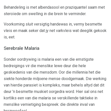
Behandeling is met albendasool en praziquantel saam met
steroïede om swelling in die brein te verminder.
Voorkoming sluit versigtig handewas in, vermy besmette
vleis en maak seker dat jy net varkvleis wat deeglik gekook
is, eet.
Serebrale Malaria
Sonder oordrywing is malaria een van die ernstigste
bedreigings vir die menslike lewe deur die hele
geskiedenis van die mensdom. Oor die millennia het die
siekte honderde miljoene mense doodgemaak. Die werking
van hierdie parasiet is kompleks, maar behels altyd dat dit
deur 'n besmette muskiet oorgedra word. Hier sal ons net
kortliks een van die malaria se verskillende taktieke in
menslike vernietiging bespreek: die direkte inval van
breinweefsel.