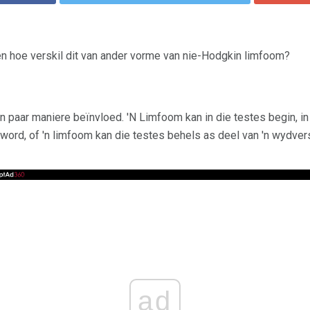
en hoe verskil dit van ander vorme van nie-Hodgkin limfoom?
n paar maniere beïnvloed. 'N Limfoom kan in die testes begin, in
word, of 'n limfoom kan die testes behels as deel van 'n wydver
ad