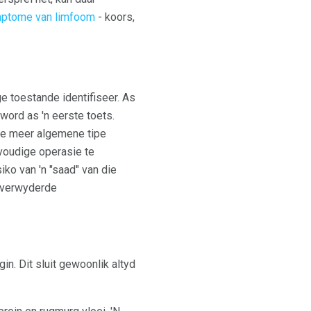
mptome van limfoom
- koors,
e toestande identifiseer. As
 word as 'n eerste toets.
ie meer algemene tipe
nvoudige operasie te
iko van 'n "saad" van die
e verwyderde
n. Dit sluit gewoonlik altyd