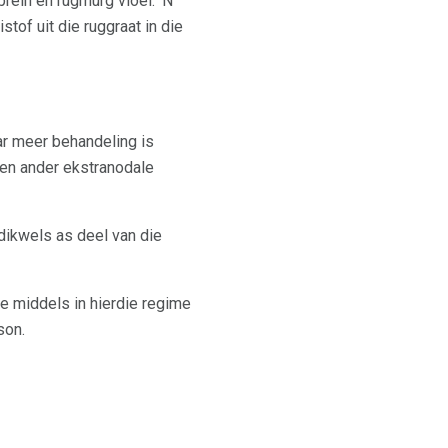
rein en rugmurg vloei. 'N
tof uit die ruggraat in die
ar meer behandeling is
 en ander ekstranodale
dikwels as deel van die
 middels in hierdie regime
son.