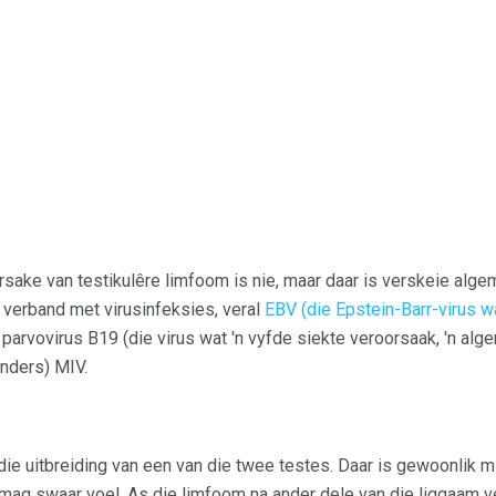
orsake van testikulêre limfoom is nie, maar daar is verskeie alg
n verband met virusinfeksies, veral
EBV (die Epstein-Barr-virus 
 parvovirus B19 (die virus wat 'n vyfde siekte veroorsaak, 'n al
inders) MIV.
ie uitbreiding van een van die twee testes. Daar is gewoonlik 
 mag swaar voel. As die limfoom na ander dele van die liggaam ve