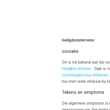
heiligdomsterreine
.
oorsake
Dit is nie bekend wat die o
Hodgkin limfoom
. Daar is '
(cytomegalovirus infeksie)
,
hou met virale infeksie by k
Tekens en simptome
Die algemene simptoom is d
geassosieer nie. Die testis