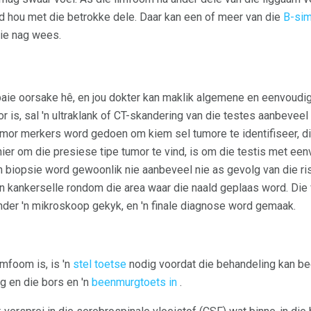
hou met die betrokke dele. Daar kan een of meer van die
B-si
die nag wees.
 baie oorsake hê, en jou dokter kan maklik algemene en eenvoudig
r is, sal 'n ultraklank of CT-skandering van die testes aanbeveel
mor merkers word gedoen om kiem sel tumore te identifiseer, d
nier om die presiese tipe tumor te vind, is om die testis met ee
n biopsie word gewoonlik nie aanbeveel nie as gevolg van die ris
an kankerselle rondom die area waar die naald geplaas word. Di
der 'n mikroskoop gekyk, en 'n finale diagnose word gemaak.
imfoom is, is 'n
stel toetse
nodig voordat die behandeling kan begi
g en die bors en 'n
beenmurgtoets in
.