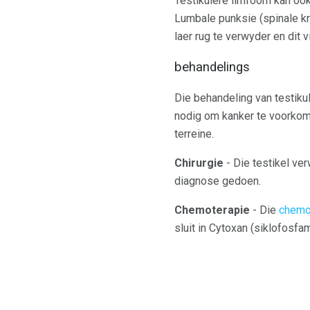
Testikulêre limfoom kan ook 
Lumbale punksie (spinale kra
laer rug te verwyder en dit v
behandelings
Die behandeling van testiku
nodig om kanker te voorkom 
terreine.
Chirurgie
- Die testikel ve
diagnose gedoen.
Chemoterapie
- Die
chemo
sluit in Cytoxan (siklofosfa