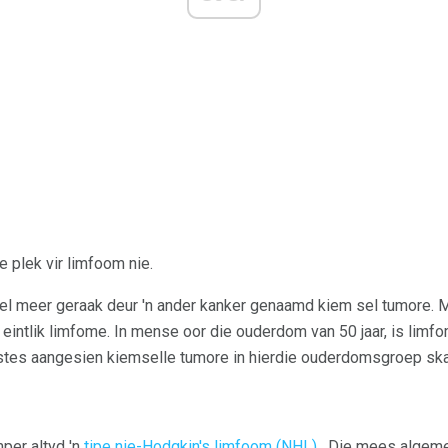
e plek vir limfoom nie.
el meer geraak deur 'n ander kanker genaamd kiem sel tumore. M
t eintlik limfome. In mense oor die ouderdom van 50 jaar, is lim
stes aangesien kiemselle tumore in hierdie ouderdomsgroep ska
per altyd 'n
tipe nie-Hodgkin's limfoom (NHL)
. Die mees algeme