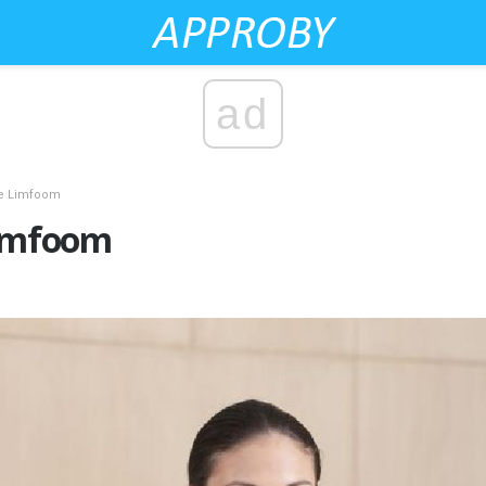
ad
se Limfoom
Limfoom