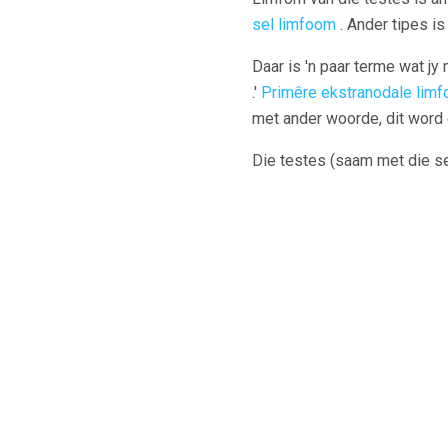
sel limfoom
. Ander tipes i
Daar is 'n paar terme wat j
.'
Primêre ekstranodale lim
met ander woorde, dit word e
Die testes (saam met die s