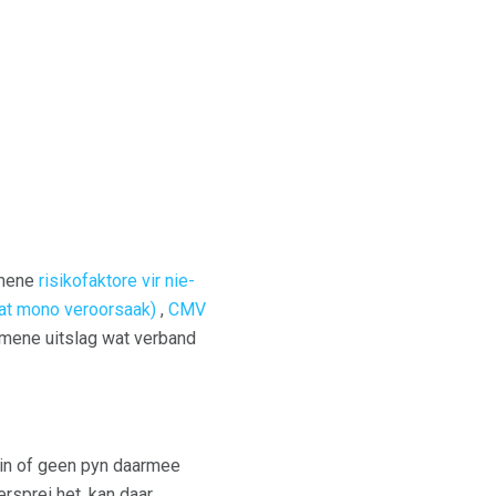
emene
risikofaktore vir nie-
wat mono veroorsaak)
,
CMV
gemene uitslag wat verband
min of geen pyn daarmee
rsprei het, kan daar