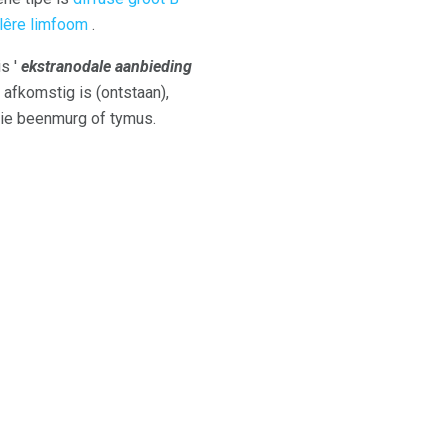
ulêre limfoom
.
s '
ekstranodale aanbieding
afkomstig is (ontstaan),
 die beenmurg of tymus.