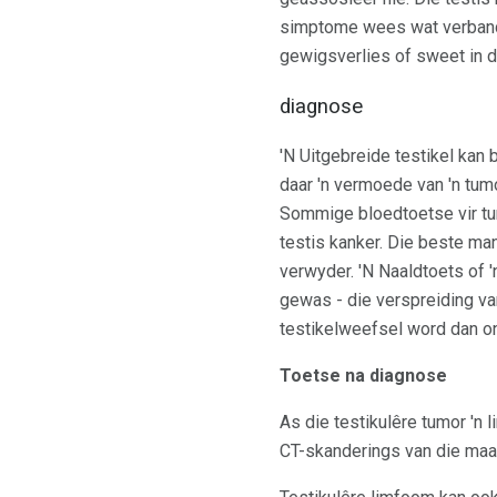
simptome wees wat verband 
gewigsverlies of sweet in 
diagnose
'N Uitgebreide testikel kan
daar 'n vermoede van 'n tumo
Sommige bloedtoetse vir tu
testis kanker. Die beste ma
verwyder. 'N Naaldtoets of '
gewas - die verspreiding v
testikelweefsel word dan on
Toetse na diagnose
As die testikulêre tumor 'n l
CT-skanderings van die maa