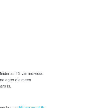
inder as 5% van individue
fome egter die mees
ars is.
ne tipe is
diffuse groot B-