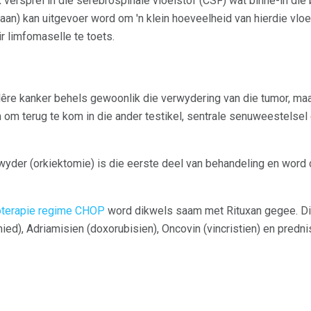
versprei in die serebrospinale vloeistof (CSF) wat binne-in die b
an) kan uitgevoer word om 'n klein hoeveelheid van hierdie vloeis
ir limfomaselle te toets.
lêre kanker behels gewoonlik die verwydering van die tumor, ma
om terug te kom in die ander testikel, sentrale senuweestelsel
rwyder (orkiektomie) is die eerste deel van behandeling en word 
terapie regime CHOP
word dikwels saam met Rituxan gegee. Die
mied), Adriamisien (doxorubisien), Oncovin (vincristien) en predni