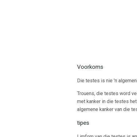
Voorkoms
Die testes is nie 'n algemen
Trouens, die testes word ve
met kanker in die testes he
algemene kanker van die te
tipes
Limfom van die testes is am