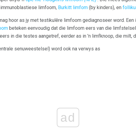
s immunoblastiese limfoom,
Burkitt limfom
(by kinders), en
follik
y mag hoor as jy met testikulêre limfoom gediagnoseer word. Een i
foom
beteken eenvoudig dat die limfoom eers van die limfstelsel 
ers in die testes aangetref, eerder as in 'n limfknoop, die milt,
entrale senuweestelsel) word ook na verwys as
ad