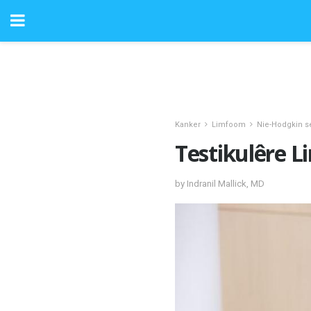
Kanker
Limfoom
Nie-Hodgkin 
Testikulêre 
by Indranil Mallick, MD