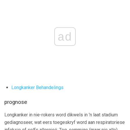
ad
Longkanker Behandelings
prognose
Longkanker in nie-rokers word dikwels in 'n laat stadium
gediagnoseer, wat eers toegeskryf word aan respiratoriese
infeksie of selfs allergieë. Tog, sommige (maar nie alle)