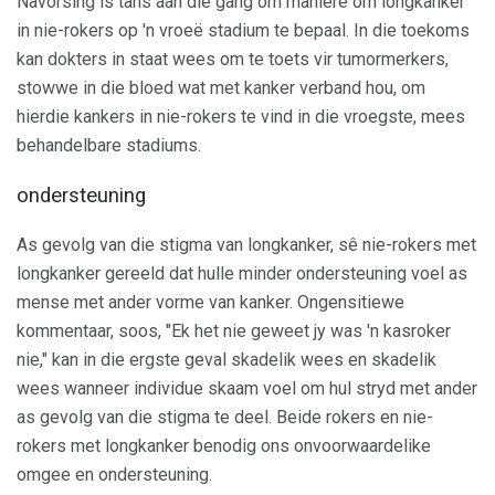
Navorsing is tans aan die gang om maniere om longkanker
in nie-rokers op 'n vroeë stadium te bepaal. In die toekoms
kan dokters in staat wees om te toets vir tumormerkers,
stowwe in die bloed wat met kanker verband hou, om
hierdie kankers in nie-rokers te vind in die vroegste, mees
behandelbare stadiums.
ondersteuning
As gevolg van die stigma van longkanker, sê nie-rokers met
longkanker gereeld dat hulle minder ondersteuning voel as
mense met ander vorme van kanker. Ongensitiewe
kommentaar, soos, "Ek het nie geweet jy was 'n kasroker
nie," kan in die ergste geval skadelik wees en skadelik
wees wanneer individue skaam voel om hul stryd met ander
as gevolg van die stigma te deel. Beide rokers en nie-
rokers met longkanker benodig ons onvoorwaardelike
omgee en ondersteuning.