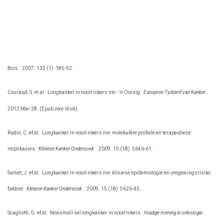
Bors
.
2007. 132 (1): 185-92.
Couraud, S. et al.
Longkanker in nooit rokers nie - 'n Oorsig.
Europese Tydskrif van Kanker
.
2012 Mar 28. (Epub voor druk).
Rudin, C. et al.
Longkanker in nooit rokers nie: molekulêre profiele en terapeutiese
implikasies.
Kliniese Kanker Ondersoek
.
2009. 15 (18): 5646-61.
Samet, J. et al.
Longkanker in nooit rokers nie: kliniese epidemiologie en omgewingsrisiko
faktore.
Kliniese Kanker Ondersoek
.
2009. 15 (18): 5626-45,
Scagliotti, G. et al.
Nonsmall sel longkanker in nooit rokers.
Huidige mening in onkologie
.