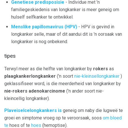
Genetiese predisposisie
- Individue met 'n
familiegeskiedenis van longkanker is meer geneig om
hulself selfkanker te ontwikkel.
Menslike papillomavirus (HPV)
- HPV is gevind in
longkanker selle, maar of dit aandui dit is 'n oorsaak van
longkanker is nog onbekend.
tipes
Terwyl meer as die helfte van longkanker by
rokers
as
plaagkankerlongkanker
('n soort
nie-kleinsellongkanker
)
geklassifiseer word, is die meerderheid van longkanker by
nie-rokers
adenokarcinome
('n ander soort nie-
kleincellig longkanker).
Plaveiselcelongkankers is
geneig om naby die lugweë te
groei en simptome vroeg op te veroorsaak, soos
om bloed
te
hoes of te
hoes
(hemoptise).