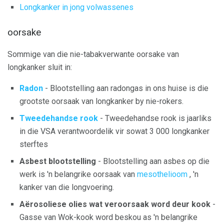
Longkanker in jong volwassenes
oorsake
Sommige van die nie-tabakverwante oorsake van
longkanker sluit in:
Radon
- Blootstelling aan radongas in ons huise is die
grootste oorsaak van longkanker by nie-rokers.
Tweedehandse rook
- Tweedehandse rook is jaarliks ​​
in die VSA verantwoordelik vir sowat 3 000 longkanker
sterftes
Asbest blootstelling
- Blootstelling aan asbes op die
werk is 'n belangrike oorsaak van
mesothelioom
, 'n
kanker van die longvoering.
Aërosoliese olies wat veroorsaak word deur kook
-
Gasse van Wok-kook word beskou as 'n belangrike