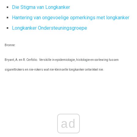
Die Stigma van Longkanker
Hantering van ongevoelige opmerkings met longkanker
Longkanker Ondersteuningsgroepe
Bronne:
Bryant, A. en R. Cerfolio.
Verskille in epidemiologie, histologie en oorlewing tussen
sigarettrokers en nie-rokers wat nie-kleinselle longkanker ontwikkel nie.
ad