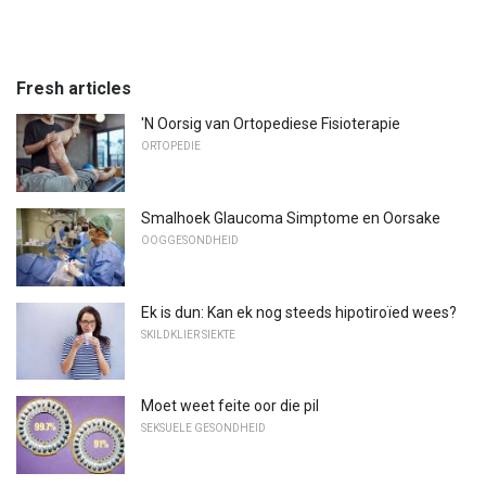
Fresh articles
'N Oorsig van Ortopediese Fisioterapie
ORTOPEDIE
Smalhoek Glaucoma Simptome en Oorsake
OOGGESONDHEID
Ek is dun: Kan ek nog steeds hipotiroïed wees?
SKILDKLIER SIEKTE
Moet weet feite oor die pil
SEKSUELE GESONDHEID