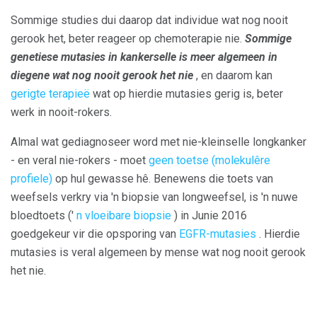
Sommige studies dui daarop dat individue wat nog nooit
gerook het, beter reageer op chemoterapie nie.
Sommige
genetiese mutasies in kankerselle is meer algemeen in
diegene wat nog nooit gerook het nie
, en daarom kan
gerigte terapieë
wat op hierdie mutasies gerig is, beter
werk in nooit-rokers.
Almal wat gediagnoseer word met nie-kleinselle longkanker
- en veral nie-rokers - moet
geen toetse (molekulêre
profiele)
op hul gewasse hê. Benewens die toets van
weefsels verkry via 'n biopsie van longweefsel, is 'n nuwe
bloedtoets ('
n vloeibare biopsie
) in Junie 2016
goedgekeur vir die opsporing van
EGFR-mutasies
. Hierdie
mutasies is veral algemeen by mense wat nog nooit gerook
het nie.