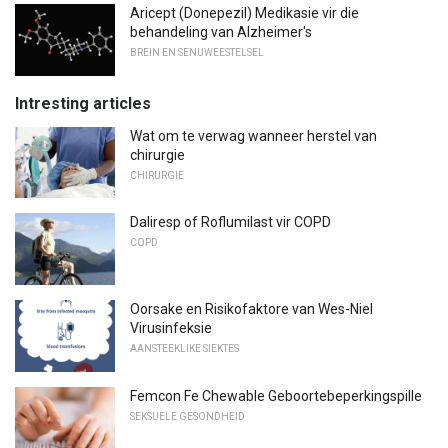
Aricept (Donepezil) Medikasie vir die
behandeling van Alzheimer's
BREIN EN SENUWEESTELSEL
Intresting articles
Wat om te verwag wanneer herstel van
chirurgie
CHIRURGIE
Daliresp of Roflumilast vir COPD
COPD
Oorsake en Risikofaktore van Wes-Niel
Virusinfeksie
AANSTEEKLIKE SIEKTES
Femcon Fe Chewable Geboortebeperkingspille
SEKSUELE GESONDHEID