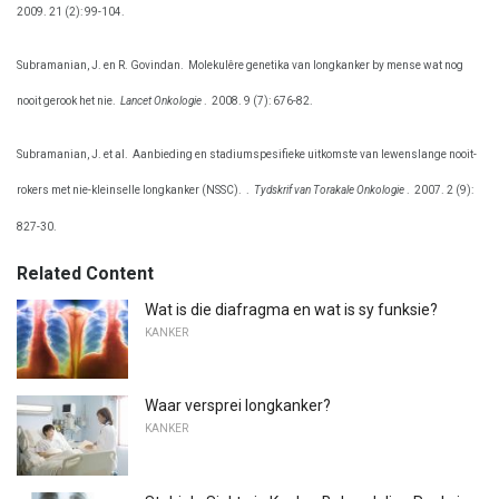
2009. 21 (2): 99-104.
Subramanian, J. en R. Govindan.
Molekulêre genetika van longkanker by mense wat nog
nooit gerook het nie.
Lancet Onkologie
.
2008. 9 (7): 676-82.
Subramanian, J. et al.
Aanbieding en stadiumspesifieke uitkomste van lewenslange nooit-
rokers met nie-kleinselle longkanker (NSSC).
.
Tydskrif van Torakale Onkologie
.
2007. 2 (9):
827-30.
Related Content
Wat is die diafragma en wat is sy funksie?
KANKER
Waar versprei longkanker?
KANKER