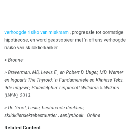
verhoogde risiko van miskraam
, progressie tot oormatige
hipotireose, en word geassosieer met 'n effens verhoogde
risiko van skildklierkanker.
> Bronne:
> Braverman, MD, Lewis E., en Robert D. Utiger, MD.
Werner
en Ingbar's
The Thyroid: 'n Fundamentele en Kliniese Teks.
9de uitgawe, Philadelphia: Lippincott Williams & Wilkins
(LWW), 2013.
> De Groot, Leslie, besturende direkteur,
skildkliersiektebestuurder
,
aanlynboek
.
Online
Related Content