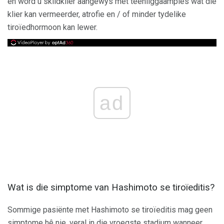
en word u skildklier aangewys met teenliggaampies wat die
klier kan vermeerder, atrofie en / of minder tydelike
tiroïedhormoon kan lewer.
ad
Wat is die simptome van Hashimoto se tiroïeditis?
Sommige pasiënte met Hashimoto se tiroïeditis mag geen
simptome hê nie, veral in die vroegste stadium wanneer