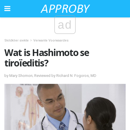
ad
Skildklier siekte
Verwante Voorwaardes
Wat is Hashimoto se
tiroïeditis?
by Mary Shomon; Reviewed by Richard N. Fogoros, MD