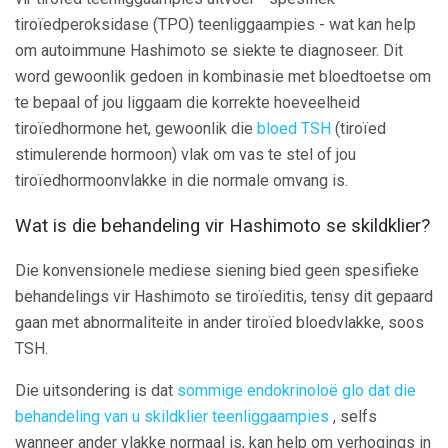
tiroïedperoksidase (TPO) teenliggaampies - wat kan help
om autoimmune Hashimoto se siekte te diagnoseer. Dit
word gewoonlik gedoen in kombinasie met bloedtoetse om
te bepaal of jou liggaam die korrekte hoeveelheid
tiroïedhormone het, gewoonlik die
bloed TSH
(tiroïed
stimulerende hormoon) vlak om vas te stel of jou
tiroïedhormoonvlakke in die normale omvang is.
Wat is die behandeling vir Hashimoto se skildklier?
Die konvensionele mediese siening bied geen spesifieke
behandelings vir Hashimoto se tiroïeditis, tensy dit gepaard
gaan met abnormaliteite in ander tiroïed bloedvlakke, soos
TSH.
Die uitsondering is dat
sommige endokrinoloë glo dat die
behandeling van u skildklier teenliggaampies
, selfs
wanneer ander vlakke normaal is, kan help om verhogings in