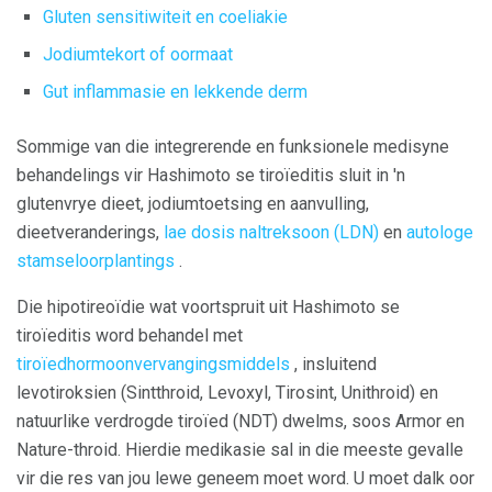
Gluten sensitiwiteit en coeliakie
Jodiumtekort of oormaat
Gut inflammasie en lekkende derm
Sommige van die integrerende en funksionele medisyne
behandelings vir Hashimoto se tiroïeditis sluit in 'n
glutenvrye dieet, jodiumtoetsing en aanvulling,
dieetveranderings,
lae dosis naltreksoon (LDN)
en
autologe
stamseloorplantings
.
Die hipotireoïdie wat voortspruit uit Hashimoto se
tiroïeditis word behandel met
tiroïedhormoonvervangingsmiddels
, insluitend
levotiroksien (Sintthroid, Levoxyl, Tirosint, Unithroid) en
natuurlike verdrogde tiroïed (NDT) dwelms, soos Armor en
Nature-throid. Hierdie medikasie sal in die meeste gevalle
vir die res van jou lewe geneem moet word. U moet dalk oor