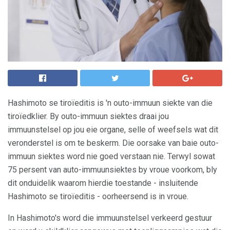
Hashimoto se tiroïeditis is 'n outo-immuun siekte van die
tiroïedklier. By outo-immuun siektes draai jou
immuunstelsel op jou eie organe, selle of weefsels wat dit
veronderstel is om te beskerm. Die oorsake van baie outo-
immuun siektes word nie goed verstaan ​​nie. Terwyl sowat
75 persent van auto-immuunsiektes by vroue voorkom, bly
dit onduidelik waarom hierdie toestande - insluitende
Hashimoto se tiroïeditis - oorheersend is in vroue.
In Hashimoto's word die immuunstelsel verkeerd gestuur