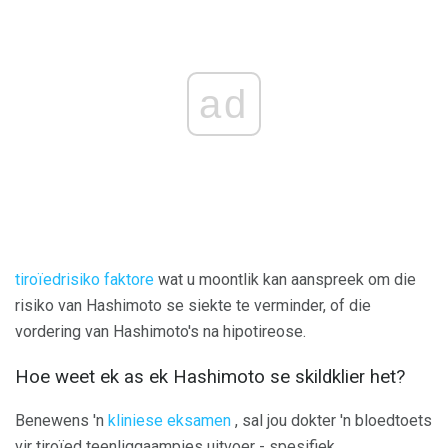
ad
tiroïedrisiko faktore
wat u moontlik kan aanspreek om die
risiko van Hashimoto se siekte te verminder, of die
vordering van Hashimoto's na hipotireose.
Hoe weet ek as ek Hashimoto se skildklier het?
Benewens 'n
kliniese eksamen
, sal jou dokter 'n bloedtoets
vir tiroïed teenliggaampies uitvoer - spesifiek