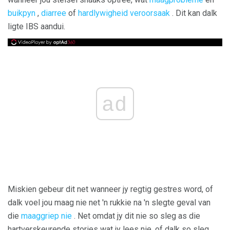
buikpyn
,
diarree
of
hardlywigheid veroorsaak
. Dit kan dalk
ligte IBS aandui.
ad
Miskien gebeur dit net wanneer jy regtig gestres word, of
dalk voel jou maag nie net 'n rukkie na 'n slegte geval van
die
maaggriep nie
. Net omdat jy dit nie so sleg as die
hartverskeurende stories wat jy lees nie, of dalk so sleg