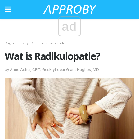
ad
Rug- en nekpyn
Spinale toestande
Wat is Radikulopatie?
by Anne Asher, CPT; Geskryf deur Grant Hughes, MD