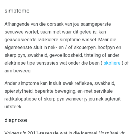
simptome
Afhangende van die oorsaak van jou saamgeperste
senuwee wortel, saam met waar dit geleë is, kan
geassosieerde radikulêre simptome wissel. Maar die
algemeenste sluit in nek- en / of skouerpyn, hoofpyn en
skerp pyn, swakheid, gevoelloosheid, tinteling of ander
elektriese tipe sensasies wat onder die been (
skoliere
) of
arm beweeg.
Ander simptome kan insluit swak reflekse, swakheid,
spierstyfheid, beperkte beweging, en-met servikale
radikulopatiese of skerp pyn wanneer jy jou nek agteruit
uitsteek.
diagnose
Volgens 'n 2011-resensie wat in die joernaal
Hospitaal vir