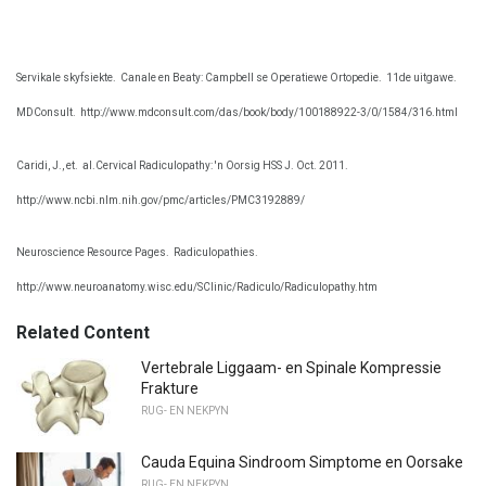
Servikale skyfsiekte.
Canale en Beaty: Campbell se Operatiewe Ortopedie.
11de uitgawe.
MDConsult.
http://www.mdconsult.com/das/book/body/100188922-3/0/1584/316.html
Caridi, J., et.
al.Cervical Radiculopathy: 'n Oorsig HSS J. Oct. 2011.
http://www.ncbi.nlm.nih.gov/pmc/articles/PMC3192889/
Neuroscience Resource Pages.
Radiculopathies.
http://www.neuroanatomy.wisc.edu/SClinic/Radiculo/Radiculopathy.htm
Related Content
Vertebrale Liggaam- en Spinale Kompressie
Frakture
RUG- EN NEKPYN
Cauda Equina Sindroom Simptome en Oorsake
RUG- EN NEKPYN