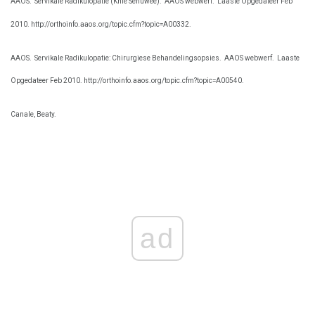
AAOS.
Servikale Radikulopatie (Knie Senuwee).
AAOS webwerf.
Laaste Opgedateer Feb
2010. http://orthoinfo.aaos.org/topic.cfm?topic=A00332.
AAOS.
Servikale Radikulopatie: Chirurgiese Behandelingsopsies.
AAOS webwerf.
Laaste
Opgedateer Feb 2010. http://orthoinfo.aaos.org/topic.cfm?topic=A00540.
Canale, Beaty.
ad