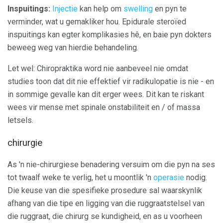
Inspuitings:
Injectie
kan help om
swelling
en pyn te
verminder, wat u gemakliker hou. Epidurale steroïed
inspuitings kan egter komplikasies hê, en baie pyn dokters
beweeg weg van hierdie behandeling.
Let wel: Chiropraktika word nie aanbeveel nie omdat
studies toon dat dit nie effektief vir radikulopatie is nie - en
in sommige gevalle kan dit erger wees. Dit kan te riskant
wees vir mense met spinale onstabiliteit en / of massa
letsels.
chirurgie
As 'n nie-chirurgiese benadering versuim om die pyn na ses
tot twaalf weke te verlig, het u moontlik 'n
operasie
nodig.
Die keuse van die spesifieke prosedure sal waarskynlik
afhang van die tipe en ligging van die ruggraatstelsel van
die ruggraat, die chirurg se kundigheid, en as u voorheen