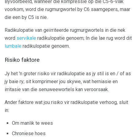
Byvoorbeeld, wanneer die kompressie op die C5-6-vlak
voorkom, word die rugmurgwortel by C6 saamgepers, maar
die een by C5 is nie.
Radikulopatie van geïrriteerde rugmurgwortels in die nek
word
servikale
radikulopatie genoem; In die lae rug word dit
lumbale
radikulopatie genoem.
Risiko faktore
Jy het 'n groter risiko vir radikulopatie as jy stil is en / of as
jy baie ry; sit komprimeer jou skywe, wat herniasie en
irritasie van die senuweewortels kan veroorsaak.
Ander faktore wat jou risiko vir radikulopatie verhoog, sluit
in:
Om manlik te wees
Chroniese hoes