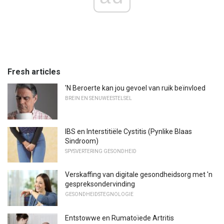
Fresh articles
'N Beroerte kan jou gevoel van ruik beïnvloed
BREIN EN SENUWEESTELSEL
IBS en Interstitiële Cystitis (Pynlike Blaas
Sindroom)
SPYSVERTERING GESONDHEID
Verskaffing van digitale gesondheidsorg met 'n
gespreksondervinding
GESONDHEIDSTEGNOLOGIE
Entstowwe en Rumatoïede Artritis