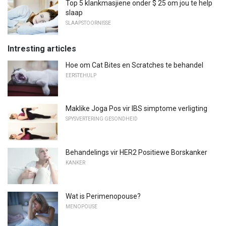
Top 5 klankmasjiene onder $ 25 om jou te help
slaap
SLAAPSTOORNISSE
Intresting articles
Hoe om Cat Bites en Scratches te behandel
EERSTEHULP
Maklike Joga Pos vir IBS simptome verligting
SPYSVERTERING GESONDHEID
Behandelings vir HER2 Positiewe Borskanker
KANKER
Wat is Perimenopouse?
MENOPOUSE