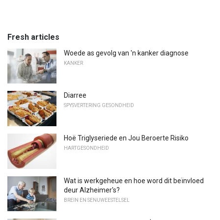
Fresh articles
Woede as gevolg van 'n kanker diagnose
KANKER
Diarree
SPYSVERTERING GESONDHEID
Hoë Triglyseriede en Jou Beroerte Risiko
HARTGESONDHEID
Wat is werkgeheue en hoe word dit beïnvloed
deur Alzheimer's?
BREIN EN SENUWEESTELSEL