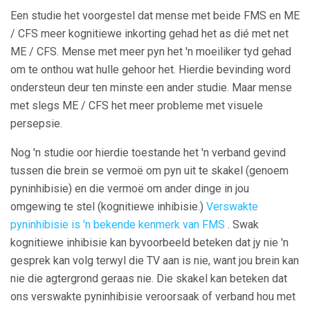
Een studie het voorgestel dat mense met beide FMS en ME
/ CFS meer kognitiewe inkorting gehad het as dié met net
ME / CFS. Mense met meer pyn het 'n moeiliker tyd gehad
om te onthou wat hulle gehoor het. Hierdie bevinding word
ondersteun deur ten minste een ander studie. Maar mense
met slegs ME / CFS het meer probleme met visuele
persepsie.
Nog 'n studie oor hierdie toestande het 'n verband gevind
tussen die brein se vermoë om pyn uit te skakel (genoem
pyninhibisie) en die vermoë om ander dinge in jou
omgewing te stel (kognitiewe inhibisie.)
Verswakte
pyninhibisie is 'n bekende kenmerk van FMS
. Swak
kognitiewe inhibisie kan byvoorbeeld beteken dat jy nie 'n
gesprek kan volg terwyl die TV aan is nie, want jou brein kan
nie die agtergrond geraas nie. Die skakel kan beteken dat
ons verswakte pyninhibisie veroorsaak of verband hou met