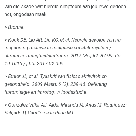
van die skade wat hierdie simptoom aan jou lewe gedoen
het, ongedaan maak.
> Bronne:
> Kook DB, Lig AR, Lig KC, et al.
Neurale gevolge van na-
inspanning malaise in mialgiese encefalomyelitis /
chroniese moegheidsindroom.
2017 Mei; 62: 87-99.
doi:
10.1016 / j.bbi.2017.02.009.
> Etnier JL, et al.
Tydskrif van fisiese aktiwiteit en
gesondheid.
2009 Maart; 6 (2): 239-46.
Oefening,
fibromialgie en fibrofog: 'n loodsstudie.
> Gonzalez-Villar AJ, Aidal-Miranda M, Arias M, Rodriguez-
Salgado D, Carrillo-de-la-Pena MT.