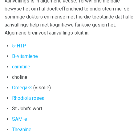
Aanvullings is 'n algemene keuse. Terwyl ons nie baie
bewyse het om hul doeltreffendheid te ondersteun nie, sê
sommige dokters en mense met hierdie toestande dat hulle
aanvullings help met kognitiewe funksie gesien het.
Algemene breinvoël aanvullings sluit in:
5-HTP
B-vitamiene
carnitine
choline
Omega-3
(visolie)
Rhodiola rosea
St John's wort
SAM-e
Theanine