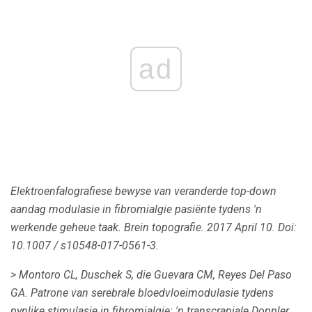
ad
Elektroenfalografiese bewyse van veranderde top-down
aandag modulasie in fibromialgie pasiënte tydens 'n
werkende geheue taak.
Brein topografie.
2017 April 10. Doi:
10.1007 / s10548-017-0561-3.
> Montoro CL, Duschek S, die Guevara CM, Reyes Del Paso
GA.
Patrone van serebrale bloedvloeimodulasie tydens
pynlike stimulasie in fibromialgie: 'n transcraniale Doppler