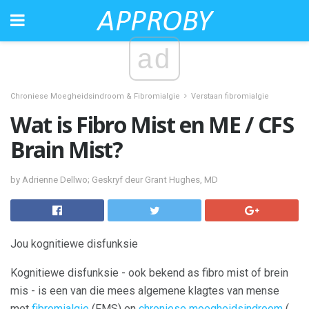
ad
Chroniese Moegheidsindroom & Fibromialgie
Verstaan ​​fibromialgie
Wat is Fibro Mist en ME / CFS
Brain Mist?
by Adrienne Dellwo; Geskryf deur Grant Hughes, MD
Jou kognitiewe disfunksie
Kognitiewe disfunksie - ook bekend as fibro mist of brein
mis - is een van die mees algemene klagtes van mense
met
fibromialgie
(FMS) en
chroniese moegheidsindroom
(