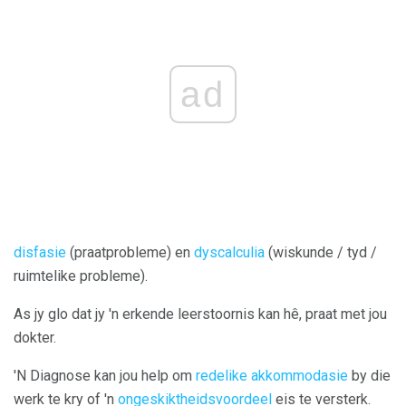
ad
disfasie
(praatprobleme) en
dyscalculia
(wiskunde / tyd /
ruimtelike probleme).
As jy glo dat jy 'n erkende leerstoornis kan hê, praat met jou
dokter.
'N Diagnose kan jou help om
redelike akkommodasie
by die
werk te kry of 'n
ongeskiktheidsvoordeel
eis te versterk.