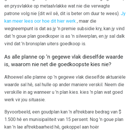
en prysvlakke op metaalvlakke wat nie die verwagte
patrone volg nie (dit wil sê, dit is beter om duur te wees).
Jy
kan meer lees oor hoe dit hier werk
, maar die
wegneempunt is dat as jy 'n premie subsidie ​​kry, kan jy vind
dat 'n goue plan goedkoper is as 'n silwerplan, en jy sal dalk
vind dat 'n bronsplan uiters goedkoop is.
As alle planne op 'n gegewe vlak dieselfde waarde
is, waarom nie net die goedkoopste kies nie?
Alhoewel alle planne op 'n gegewe vlak dieselfde aktuariële
waarde sal hê, sal hulle op ander maniere verskil. Neem die
verskille in ag wanneer u 'n plan kies. kies 'n plan wat goed
werk vir jou situasie.
Byvoorbeeld, een goudplan kan 'n aftrekbare bedrag van $
1.500 hê en munisipaliteit van 15 persent. Nog 'n goue plan
kan 'n lae aftrekbaarheid hê, gekoppel aan hoër