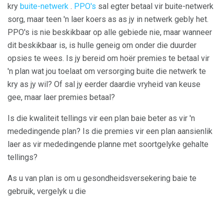
kry
buite-netwerk
.
PPO's
sal egter betaal vir buite-netwerk
sorg, maar teen 'n laer koers as as jy in netwerk gebly het.
PPO's is nie beskikbaar op alle gebiede nie, maar wanneer
dit beskikbaar is, is hulle geneig om onder die duurder
opsies te wees. Is jy bereid om hoër premies te betaal vir
'n plan wat jou toelaat om versorging buite die netwerk te
kry as jy wil? Of sal jy eerder daardie vryheid van keuse
gee, maar laer premies betaal?
Is die kwaliteit tellings vir een plan baie beter as vir 'n
mededingende plan? Is die premies vir een plan aansienlik
laer as vir mededingende planne met soortgelyke gehalte
tellings?
As u van plan is om u gesondheidsversekering baie te
gebruik, vergelyk u die