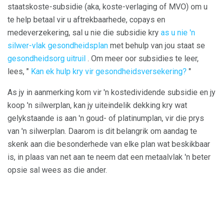
staatskoste-subsidie ​​(aka, koste-verlaging of MVO) om u
te help betaal vir u aftrekbaarhede, copays en
medeverzekering, sal u nie die subsidie ​​kry
as u nie 'n
silwer-vlak gesondheidsplan
met behulp van jou staat se
gesondheidsorg uitruil
. Om meer oor subsidies te leer,
lees, "
Kan ek hulp kry vir gesondheidsversekering?
"
As jy in aanmerking kom vir 'n kostedividende subsidie ​​en jy
koop 'n silwerplan, kan jy uiteindelik dekking kry wat
gelykstaande is aan 'n goud- of platinumplan, vir die prys
van 'n silwerplan. Daarom is dit belangrik om aandag te
skenk aan die besonderhede van elke plan wat beskikbaar
is, in plaas van net aan te neem dat een metaalvlak 'n beter
opsie sal wees as die ander.