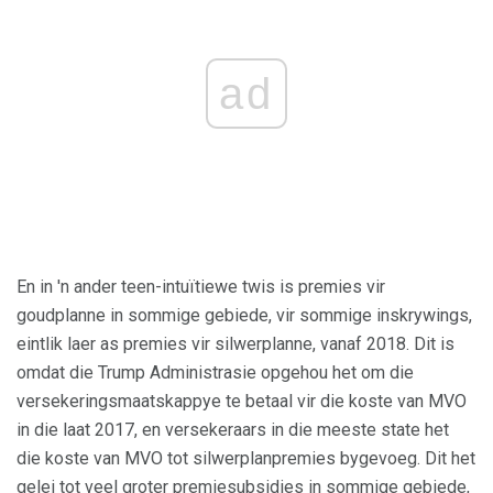
ad
En in 'n ander teen-intuïtiewe twis is premies vir
goudplanne in sommige gebiede, vir sommige inskrywings,
eintlik laer as premies vir silwerplanne, vanaf 2018. Dit is
omdat die Trump Administrasie opgehou het om die
versekeringsmaatskappye te betaal vir die koste van MVO
in die laat 2017, en versekeraars in die meeste state het
die koste van MVO tot silwerplanpremies bygevoeg. Dit het
gelei tot veel groter premiesubsidies in sommige gebiede,