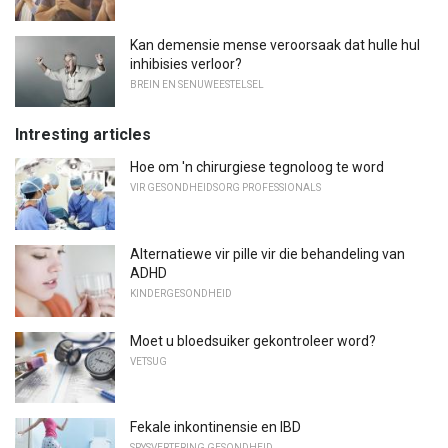
Kan demensie mense veroorsaak dat hulle hul
inhibisies verloor?
BREIN EN SENUWEESTELSEL
Intresting articles
Hoe om 'n chirurgiese tegnoloog te word
VIR GESONDHEIDSORG PROFESSIONALS
Alternatiewe vir pille vir die behandeling van
ADHD
KINDERGESONDHEID
Moet u bloedsuiker gekontroleer word?
VETSUG
Fekale inkontinensie en IBD
SPYSVERTERING GESONDHEID