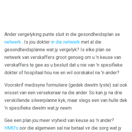
Ander vergelyking punte sluit in die gesondheidsplan se
netwerk
. Is jou dokter
in die netwerk
met al die
gesondheidsplanne wat jy vergelyk? Is elke plan se
netwerk van verskaffers groot genoeg om u 'n keuse van
verskaffers te gee as u besluit dat u nie van 'n spesifieke
dokter of hospitaal hou nie en wil oorskakel na 'n ander?
Voorskrif medisyne formuliere (gedek dwelm lyste) sal ook
wissel van een versekeraar na die ander. So kan jy na drie
verskillende silwerplanne kyk, maar slegs een van hulle dek
'n spesifieke dwelm wat jy neem.
Gee een plan jou meer vryheid van keuse as 'n ander?
HMO's
oor die algemeen sal nie betaal vir die sorg wat jy