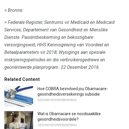
> Bronne:
> Federale Register, Sentrums vir Medicaid en Medicaid
Services, Departement van Gesondheid en Menslike
Dienste.
Pasiëntbeskerming en bekostigbare
versorgingswet;
HHS Kennisgewing van Voordeel en
Betaalparameters vir 2018;
Wysigings aan spesiale
inskrywingsperiodes en die verbruikersgedrewe en
georiënteerde planprogram.
22 Desember 2016.
Related Content
Hoe COBRA beïnvloed jou Obamacare-
gesondheidsversekerings subsidie
GESONDHEIDSVERSEKERING
Wat is Obamacare se noodsaaklike
gesondheidsvoordele?
GESONDHEIDSVERSEKERING