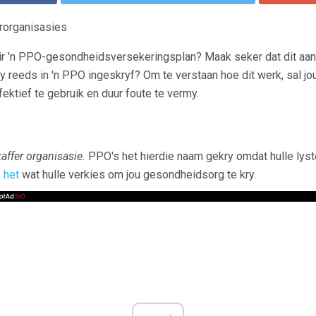
erorganisasies
vir 'n PPO-gesondheidsversekeringsplan? Maak seker dat dit aan
s jy reeds in 'n PPO ingeskryf? Om te verstaan ​​hoe dit werk, sal j
ektief te gebruik en duur foute te vermy.
affer organisasie.
PPO's het hierdie naam gekry omdat hulle lyst
s
het
wat hulle verkies om jou gesondheidsorg te kry.