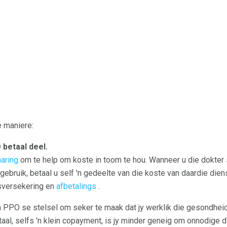
 maniere:
 betaal deel.
aring
om te help om koste in toom te hou. Wanneer u die dokter 
bruik, betaal u self 'n gedeelte van die koste van daardie dien
sversekering en
afbetalings
.
'n PPO se stelsel om seker te maak dat jy werklik die gesondhei
etaal, selfs 'n klein copayment, is jy minder geneig om onnodige 