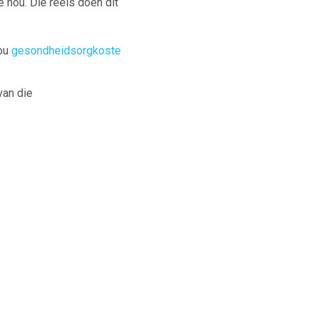
 hou. Die reëls doen dit
jou
gesondheidsorgkoste
van die