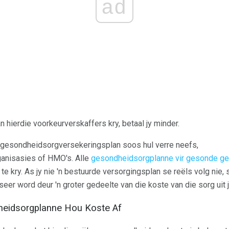
ad
 hierdie voorkeurverskaffers kry, betaal jy minder.
e gesondheidsorgversekeringsplan soos hul verre neefs,
nisasies of HMO's. Alle
gesondheidsorgplanne vir gesonde g
 kry. As jy nie 'n bestuurde versorgingsplan se reëls volg nie, sa
iseer word deur 'n groter gedeelte van die koste van die sorg uit 
eidsorgplanne Hou Koste Af