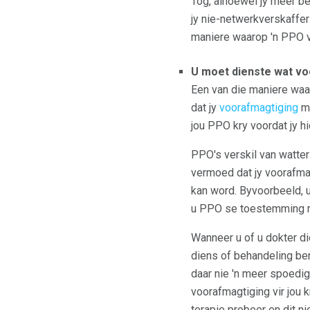
Tog, alhoewel jy meer b
jy nie-netwerkverskaffer
maniere waarop 'n PPO ve
U moet dienste wat voo
Een van die maniere waar
dat jy
voorafmagtiging
mo
jou PPO kry voordat jy hi
PPO's verskil van watter
vermoed dat jy voorafma
kan word. Byvoorbeeld, u
u PPO se toestemming mo
Wanneer u of u dokter di
diens of behandeling ben
daar nie 'n meer spoedig
voorafmagtiging vir jou 
terapie probeer en dit n