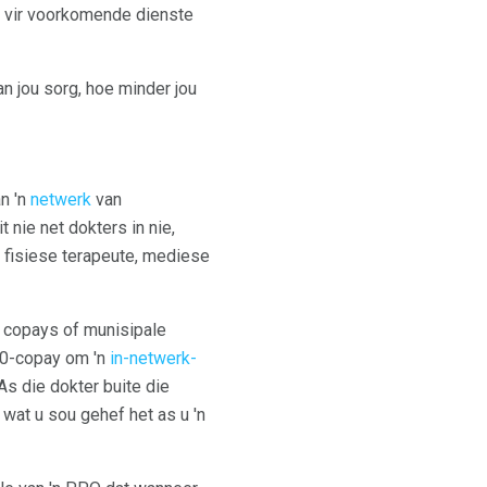
g vir voorkomende dienste
n jou sorg, hoe minder jou
n 'n
netwerk
van
nie net dokters in nie,
, fisiese terapeute, mediese
r copays of munisipale
 40-copay om 'n
in-netwerk-
As die dokter buite die
 wat u sou gehef het as u 'n