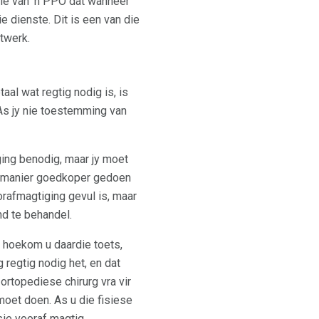
ele van 'n PPO dat wanneer
e dienste. Dit is een van die
twerk.
al wat regtig nodig is, is
As jy nie toestemming van
ging benodig, maar jy moet
er manier goedkoper gedoen
rafmagtiging gevul is, maar
d te behandel.
t hoekom u daardie toets,
 regtig nodig het, en dat
ortopediese chirurg vra vir
moet doen. As u die fisiese
sie vooraf magtig.