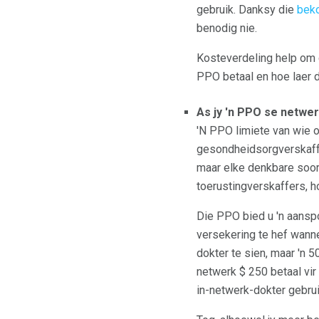
gebruik. Danksy die
beko
benodig nie.
Kosteverdeling help om d
PPO betaal en hoe laer 
As jy 'n PPO se netwer
'N PPO limiete van wie o
gesondheidsorgverskaffer
maar elke denkbare soort
toerustingverskaffers, 
Die PPO bied u 'n aanspo
versekering te hef wann
dokter te sien, maar 'n 5
netwerk $ 250 betaal vir
in-netwerk-dokter gebrui