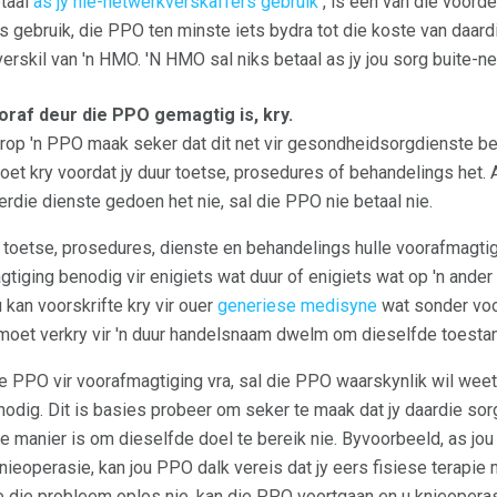
etaal
as jy nie-netwerkverskaffers gebruik
, is een van die voord
s gebruik, die PPO ten minste iets bydra tot die koste van daardi
rskil van 'n HMO. 'N HMO sal niks betaal as jy jou sorg buite-ne
raf deur die PPO gemagtig is, kry.
op 'n PPO maak seker dat dit net vir gesondheidsorgdienste beta
et kry voordat jy duur toetse, prosedures of behandelings het. 
erdie dienste gedoen het nie, sal die PPO nie betaal nie.
 toetse, prosedures, dienste en behandelings hulle voorafmagti
gtiging benodig vir enigiets wat duur of enigiets wat op 'n and
 kan voorskrifte kry vir ouer
generiese medisyne
wat sonder voo
et verkry vir 'n duur handelsnaam dwelm om dieselfde toestan
e PPO vir voorafmagtiging vra, sal die PPO waarskynlik wil wee
odig. Dit is basies probeer om seker te maak dat jy daardie sorg
e manier is om dieselfde doel te bereik nie. Byvoorbeeld, as jou 
knieoperasie, kan jou PPO dalk vereis dat jy eers fisiese terapie 
ie die probleem oplos nie, kan die PPO voortgaan en u knieopera