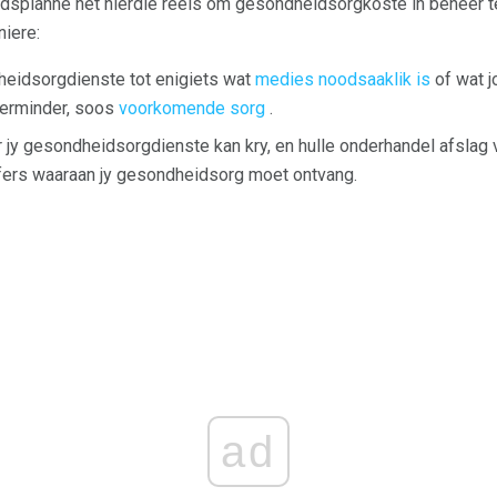
splanne het hierdie reëls om gesondheidsorgkoste in beheer te
iere:
heidsorgdienste tot enigiets wat
medies noodsaaklik is
of wat 
verminder, soos
voorkomende sorg
.
 jy gesondheidsorgdienste kan kry, en hulle onderhandel afslag 
ers waaraan jy gesondheidsorg moet ontvang.
ad