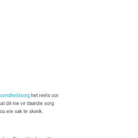
esondheidsorg
het reëls oor
l dit nie vir daardie sorg
jou eie sak te skenk.