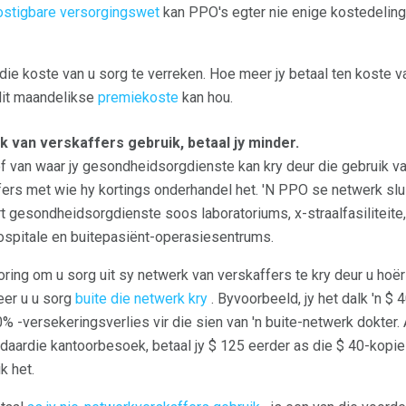
stigbare versorgingswet
kan PPO's egter nie enige kostedelin
ie koste van u sorg te verreken. Hoe meer jy betaal ten koste va
dit maandelikse
premiekoste
kan hou.
k van verskaffers gebruik, betaal jy minder.
f van waar jy gesondheidsorgdienste kan kry deur die gebruik va
s met wie hy kortings onderhandel het. 'N PPO se netwerk sluit 
 gesondheidsorgdienste soos laboratoriums, x-straalfasiliteite
hospitale en buitepasiënt-operasiesentrums.
ring om u sorg uit sy netwerk van verskaffers te kry deur u hoë
eer u u sorg
buite die netwerk kry
. Byvoorbeeld, jy het dalk 'n $
0% -versekeringsverlies vir die sien van 'n buite-netwerk dokter. 
 daardie kantoorbesoek, betaal jy $ 125 eerder as die $ 40-kopie
k het.