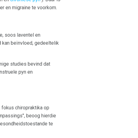
er en migraine te voorkom.
e, soos laventel en
 kan beïnvloed, gedeeltelik
mige studies bevind dat
nstruele pyn en
 fokus chiropraktika op
anpassings", beoog hierdie
 gesondheidstoestande te