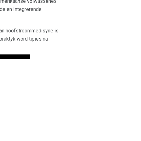
e Amerikaanse volwassenes
nde en Integrerende
van hoofstroommedisyne is
praktyk word tipies na