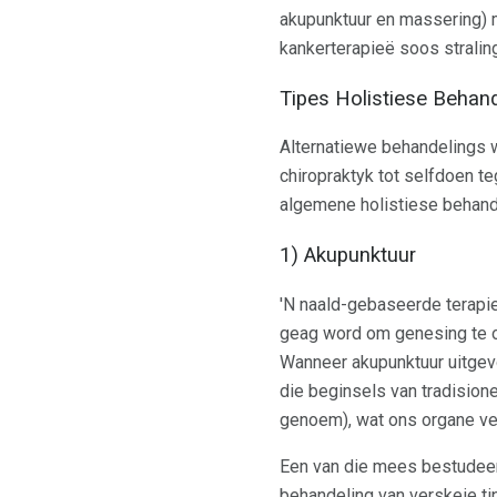
akupunktuur en massering) 
kankerterapieë soos stralin
Tipes Holistiese Behan
Alternatiewe behandelings w
chiropraktyk tot selfdoen 
algemene holistiese behand
1) Akupunktuur
'N naald-gebaseerde terapie
geag word om genesing te on
Wanneer akupunktuur uitgevo
die beginsels van tradision
genoem), wat ons organe ve
Een van die mees bestudeerd
behandeling van verskeie ti