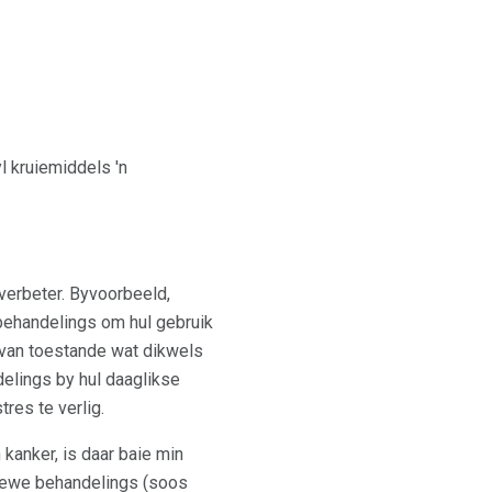
l kruiemiddels 'n
verbeter. Byvoorbeeld,
behandelings om hul gebruik
r van toestande wat dikwels
elings by hul daaglikse
tres te verlig.
anker, is daar baie min
tiewe behandelings (soos