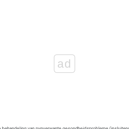
ad
e behandeling van pynverwante gesondheidsprobleme (insluite