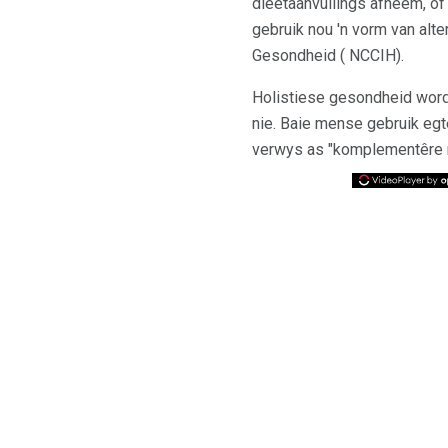
dieetaanvullings afneem, o
gebruik nou 'n vorm van alt
Gesondheid ( NCCIH).
Holistiese gesondheid wor
nie. Baie mense gebruik egt
verwys as "komplementêre 