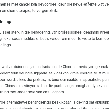
mense met kanker kan bevoordeel deur die newe-effekte wat v
g en chemoterapie, te vergemaklik.
delings
issel sterk in die benadering, van professioneel geadministree
tegnieke soos meditasie. Lees verder om meer te wete te kom o
elings.
 wat vir duisende jare in tradisionele Chinese medisyne gebruik
dersteun deur die liggaam se vloei van vitale energie te stimule
er word, plaas die praktisyns baie dun naalde in spesifieke pun
ele Chinese medisyne is hierdie punte langs onsigbare lyne van e
rbind met ander dele van ons liggaam.
e alternatiewe behandelings beskikbaar, is gevind dat akupunk
pes pyn (insluitende lae rugpyn, nekpyn, osteoartritisverwante p