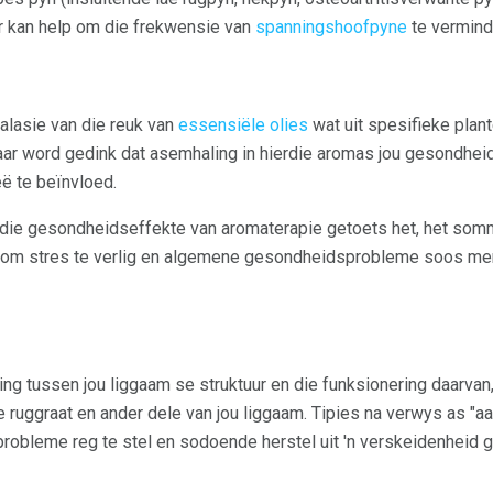
 kan help om die frekwensie van
spanningshoofpyne
te vermind
alasie van die reuk van
essensiële olies
wat uit spesifieke plant
aar word gedink dat asemhaling in hierdie aromas jou gesondheid
ë te beïnvloed.
 die gesondheidseffekte van aromaterapie getoets het, het som
p om stres te verlig en algemene gesondheidsprobleme soos me
ng tussen jou liggaam se struktuur en die funksionering daarvan,
 ruggraat en ander dele van jou liggaam. Tipies na verwys as "a
robleme reg te stel en sodoende herstel uit 'n verskeidenheid