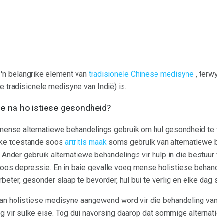
 'n belangrike element van
tradisionele Chinese medisyne
, terwy
e tradisionele medisyne van Indië) is.
 na holistiese gesondheid?
 mense alternatiewe behandelings gebruik om hul gesondheid te 
ike toestande soos
artritis maak
soms gebruik van alternatiewe 
. Ander gebruik alternatiewe behandelings vir hulp in die bestuu
soos depressie. En in baie gevalle voeg mense holistiese behand
beter, gesonder slaap te bevorder, hul bui te verlig en elke dag s
 holistiese medisyne aangewend word vir die behandeling van k
g vir sulke eise. Tog dui navorsing daarop dat sommige alterna