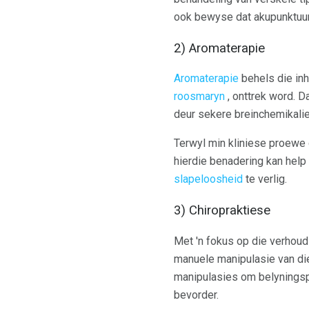
ook bewyse dat akupunktuur
2) Aromaterapie
Aromaterapie
behels die inh
roosmaryn
, onttrek word. D
deur sekere breinchemikalie
Terwyl min kliniese proewe
hierdie benadering kan hel
slapeloosheid
te verlig.
3) Chiropraktiese
Met 'n fokus op die verhoudi
manuele manipulasie van die
manipulasies om belyningsp
bevorder.