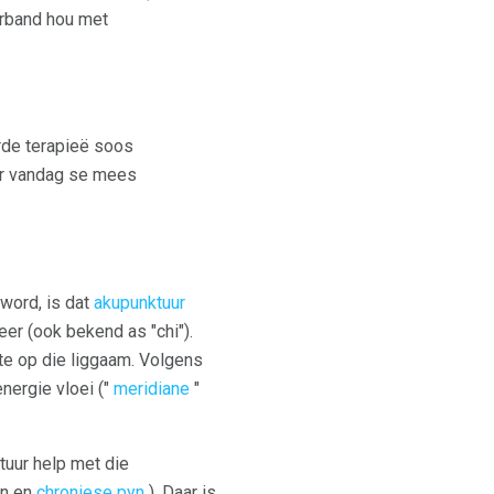
erband hou met
rde terapieë soos
or vandag se mees
 word, is dat
akupunktuur
er (ook bekend as "chi").
te op die liggaam. Volgens
nergie vloei ("
meridiane
"
tuur help met die
yn en
chroniese pyn
). Daar is