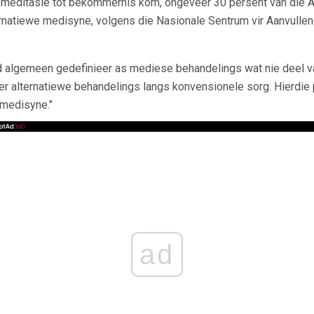
f meditasie tot bekommernis kom, ongeveer 30 persent van di
ernatiewe medisyne, volgens die Nasionale Sentrum vir Aanvulle
d algemeen gedefinieer as mediese behandelings wat nie deel 
er alternatiewe behandelings langs konvensionele sorg. Hierdie 
medisyne."
ad